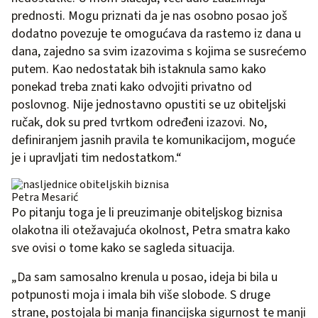
prednosti. Mogu priznati da je nas osobno posao još
dodatno povezuje te omogućava da rastemo iz dana u
dana, zajedno sa svim izazovima s kojima se susrećemo
putem. Kao nedostatak bih istaknula samo kako
ponekad treba znati kako odvojiti privatno od
poslovnog. Nije jednostavno opustiti se uz obiteljski
ručak, dok su pred tvrtkom određeni izazovi. No,
definiranjem jasnih pravila te komunikacijom, moguće
je i upravljati tim nedostatkom.“
Petra Mesarić
Po pitanju toga je li preuzimanje obiteljskog biznisa
olakotna ili otežavajuća okolnost, Petra smatra kako
sve ovisi o tome kako se sagleda situacija.
„Da sam samosalno krenula u posao, ideja bi bila u
potpunosti moja i imala bih više slobode. S druge
strane, postojala bi manja financijska sigurnost te manji