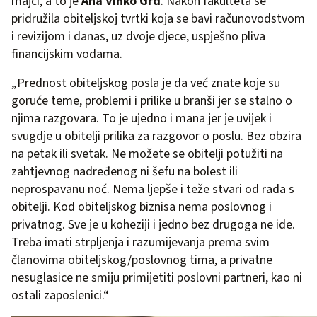
majci, a to je
Ana Vinko Grd
. Nakon fakulteta se
pridružila obiteljskoj tvrtki koja se bavi računovodstvom
i revizijom i danas, uz dvoje djece, uspješno pliva
financijskim vodama.
„Prednost obiteljskog posla je da već znate koje su
goruće teme, problemi i prilike u branši jer se stalno o
njima razgovara. To je ujedno i mana jer je uvijek i
svugdje u obitelji prilika za razgovor o poslu. Bez obzira
na petak ili svetak. Ne možete se obitelji potužiti na
zahtjevnog nadređenog ni šefu na bolest ili
neprospavanu noć. Nema ljepše i teže stvari od rada s
obitelji. Kod obiteljskog biznisa nema poslovnog i
privatnog. Sve je u koheziji i jedno bez drugoga ne ide.
Treba imati strpljenja i razumijevanja prema svim
članovima obiteljskog/poslovnog tima, a privatne
nesuglasice ne smiju primijetiti poslovni partneri, kao ni
ostali zaposlenici.“