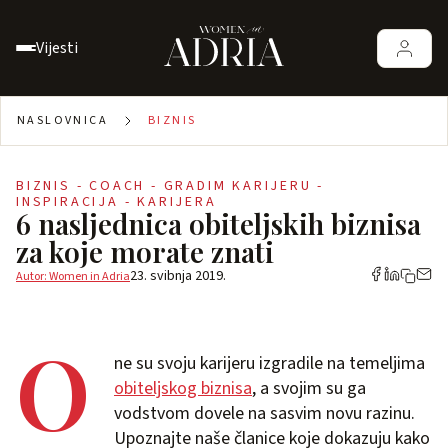
Vijesti
NASLOVNICA
BIZNIS
BIZNIS - COACH - GRADIM KARIJERU -
INSPIRACIJA - KARIJERA
6 nasljednica obiteljskih biznisa
za koje morate znati
23. svibnja 2019.
Autor: Women in Adria
O
ne su svoju karijeru izgradile na temeljima
obiteljskog biznisa
, a svojim su ga
vodstvom dovele na sasvim novu razinu.
Upoznajte naše članice koje dokazuju kako