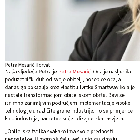
Petra Mesarić Horvat
Naša sljedeća Petra je
Petra Mesarić
. Ona je nasljedila
poduzetnički duh od svoje obitelji, posebice oca, a
danas ga pokazuje kroz vlastitu tvrtku Smartway koja je
nastala transformacijom obiteljskom obrta. Bavi se
iznimno zanimljivim područjem implementacije visoke
tehnologije u različite grane industrije. To su primjerice
kino industrija, pametne kuće i dizajnerska rasvjeta.
„Obiteljska tvrtka svakako ima svoje prednosti i
nedostatke. U mom slučaju, veći udio zauzimaju