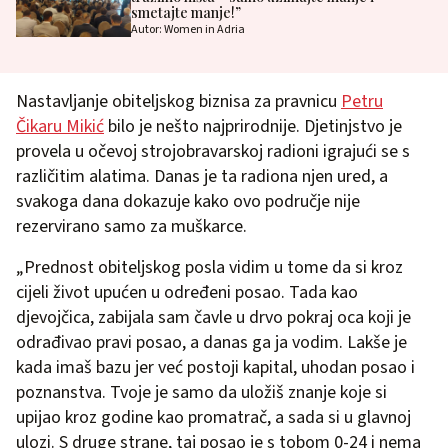
smetajte manje!”
Autor: Women in Adria
Nastavljanje obiteljskog biznisa za pravnicu
Petru
Čikaru Mikić
bilo je nešto najprirodnije. Djetinjstvo je
provela u očevoj strojobravarskoj radioni igrajući se s
različitim alatima. Danas je ta radiona njen ured, a
svakoga dana dokazuje kako ovo područje nije
rezervirano samo za muškarce.
„Prednost obiteljskog posla vidim u tome da si kroz
cijeli život upućen u određeni posao. Tada kao
djevojčica, zabijala sam čavle u drvo pokraj oca koji je
odrađivao pravi posao, a danas ga ja vodim. Lakše je
kada imaš bazu jer već postoji kapital, uhodan posao i
poznanstva. Tvoje je samo da uložiš znanje koje si
upijao kroz godine kao promatrač, a sada si u glavnoj
ulozi. S druge strane, taj posao je s tobom 0-24 i nema