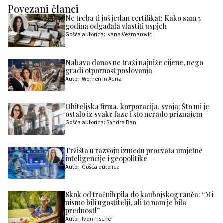
Povezani članci
Ne treba ti još jedan certifikat: Kako sam 5
godina odgađala vlastiti uspjeh
Gošća autorica: Ivana Vezmarović
Nabava danas ne traži najniže cijene, nego
gradi otpornost poslovanja
Autor: Women in Adria
Obiteljska firma, korporacija, svoja: Što mi je
ostalo iz svake faze i što nerado priznajem
Gošća autorica: Sandra Ban
Tržišta u razvoju između procvata umjetne
inteligencije i geopolitike
Autor: Gošća autorica
Skok od tračnih pila do kaubojskog ranča: “Mi
nismo bili ugostitelji, ali to nam je bila
prednost!”
Autor: Ivan Fischer