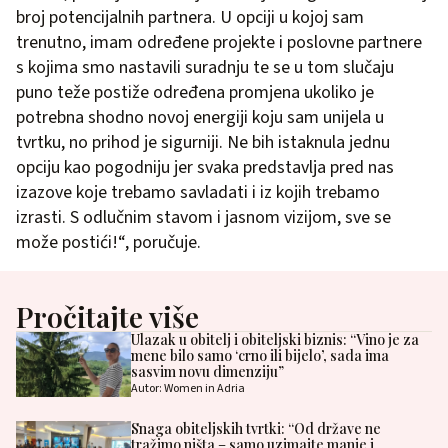
broj potencijalnih partnera. U opciji u kojoj sam
trenutno, imam određene projekte i poslovne partnere
s kojima smo nastavili suradnju te se u tom slučaju
puno teže postiže određena promjena ukoliko je
potrebna shodno novoj energiji koju sam unijela u
tvrtku, no prihod je sigurniji. Ne bih istaknula jednu
opciju kao pogodniju jer svaka predstavlja pred nas
izazove koje trebamo savladati i iz kojih trebamo
izrasti. S odlučnim stavom i jasnom vizijom, sve se
može postići!“, poručuje.
Pročitajte više
Ulazak u obitelj i obiteljski biznis: “Vino je za
mene bilo samo ‘crno ili bijelo’, sada ima
sasvim novu dimenziju”
Autor: Women in Adria
Snaga obiteljskih tvrtki: “Od države ne
tražimo ništa – samo uzimajte manje i