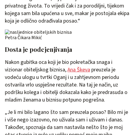
privatnog života. To vrijedi čak i za porodiljni, tijekom
kojega sam bila upućena u sve, makar je postojala ekipa
koja je odlično odrađivala posao.“
Petra Čikara Mikić
Dosta je podcjenjivanja
Nakon gubitka oca koji je bio pokretačka snaga i
vizionar obiteljskog biznisa,
Ana Škeva
preuzela je
vodeću ulogu u tvrtki Oganj i u zahtjevnom periodu
ostvarila vrlo uspješne rezultate. Na taj je način, uz
podršku kolega i obitelji dokazala kako je predrasuda o
mladim ženama u biznisu potpuno pogrešna.
„Je li mi bilo lagano što sam preuzela posao? Bilo mi je
i više nego izazovno, no uživala sam i uživam i danas.
Također, spoznaja da sam nastavila nešto što je moj
otac stvorio iz nule uz veliku pomoć moje majke