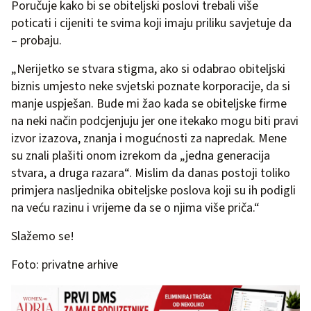
Poručuje kako bi se obiteljski poslovi trebali više
poticati i cijeniti te svima koji imaju priliku savjetuje da
– probaju.
„Nerijetko se stvara stigma, ako si odabrao obiteljski
biznis umjesto neke svjetski poznate korporacije, da si
manje uspješan. Bude mi žao kada se obiteljske firme
na neki način podcjenjuju jer one itekako mogu biti pravi
izvor izazova, znanja i mogućnosti za napredak. Mene
su znali plašiti onom izrekom da „jedna generacija
stvara, a druga razara“. Mislim da danas postoji toliko
primjera nasljednika obiteljske poslova koji su ih podigli
na veću razinu i vrijeme da se o njima više priča.“
Slažemo se!
Foto: privatne arhive