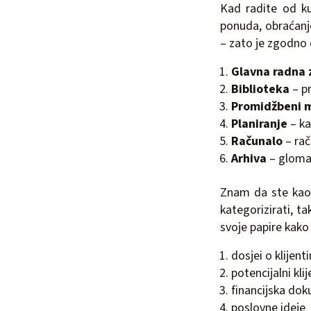
Kad radite od k
ponuda, obraćanje
– zato je zgodno 
Glavna radna 
Biblioteka
– pr
Promidžbeni m
Planiranje
– ka
Računalo
– rač
Arhiva
– glomaz
Znam da ste kao p
kategorizirati, t
svoje papire kako
dosjei o klijent
potencijalni klij
financijska do
poslovne ideje