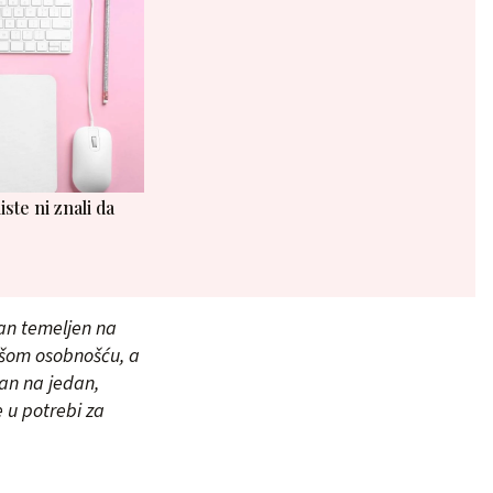
iste ni znali da
lan temeljen na
vašom osobnošću, a
dan na jedan,
e u potrebi za