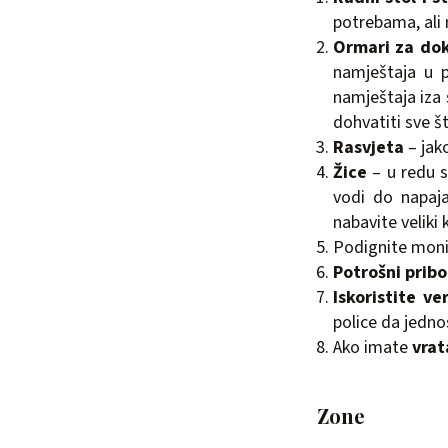
potrebama, ali 
Ormari za do
namještaja u 
namještaja iza
dohvatiti sve š
Rasvjeta
– jak
Žice
– u redu s
vodi do napaja
nabavite veliki 
Podignite mon
Potrošni pribo
Iskoristite ve
police da jedn
Ako imate
vrat
Zone