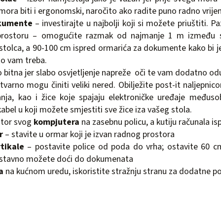
mora biti i ergonomski, naročito ako radite puno radno vrije
kumente
– investirajte u najbolji koji si možete priuštiti. P
prostoru – omogućite razmak od najmanje 1 m između st
 stolca, a 90-100 cm ispred ormarića za dokumente kako bi 
to vam treba.
o bitna jer slabo osvjetljenje napreže oči te vam dodatno od
tvarno mogu činiti veliki nered. Obilježite post-it naljepnic
nja, kao i žice koje spajaju elektroničke uređaje međus
kabel u koji možete smjestiti sve žice iza vašeg stola.
itor svog
kompjutera
na zasebnu policu, a kutiju računala is
r
– stavite u ormar koji je izvan radnog prostora
rtikale
– postavite police od poda do vrha; ostavite 60 c
ostavno možete doći do dokumenata
a
na kućnom uredu, iskoristite stražnju stranu za dodatne po