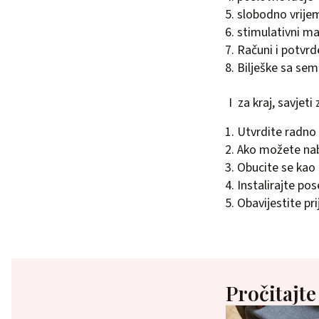
slobodno vrije
stimulativni mat
Računi i potvr
Bilješke sa sem
I za kraj, savjeti
Utvrdite radno
Ako možete naba
Obucite se kao 
Instalirajte po
Obavijestite pri
Pročitajte