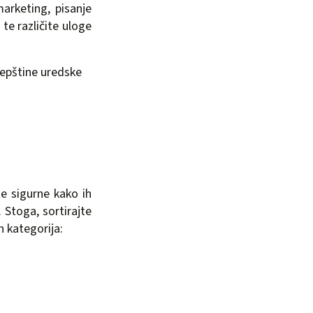
rketing, pisanje
te različite uloge
trepštine uredske
te sigurne kako ih
 Stoga, sortirajte
h kategorija: