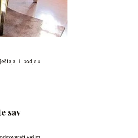
eštaja i podjelu
te sav
 odgovarati vašim