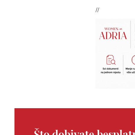
//
Što dobivate bespla