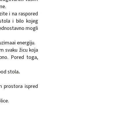
me.
azite i na raspored
ola i bilo kojeg
jednostavno mogli
uzimaai energiju.
om svaku žicu koja
obno. Pored toga,
pod stola
.
m prostora ispred
lice.