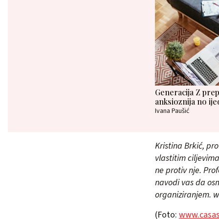
Generacija Z prep
anksioznija no ije
Ivana Paušić
Kristina Brkić, pr
vlastitim ciljevi
ne protiv nje. Pr
navodi vas da osmi
organiziranjem. 
(Foto:
www.casas