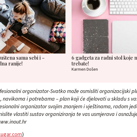
uštena sama sebi i –
6 gadgeta za radni stol koje n
dna ranije!
trebate!
Karmen Došen
ofesionalni organizator-Svatko može osmisliti organizacijski p
ma, navikama i potrebama – plan koji će djelovati u skladu s 
ofesionalni organizator svojim znanjem i vještinama, radom je
slite vlastiti sustav organiziranja te vas usmjerava i osnažuj
www.inout.hr
ugar.com
)