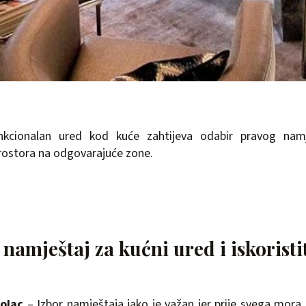
nkcionalan ured kod kuće zahtijeva odabir pravog namj
rostora na odgovarajuće zone.
namještaj za kućni ured i iskoristi
tolac
– Izbor namještaja jako je važan jer prije svega mora