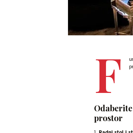
F
u
p
Odaberite 
prostor
Radni stol i s