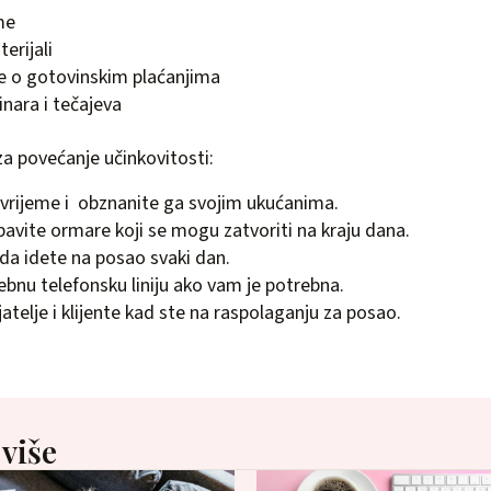
me
erijali
de o gotovinskim plaćanjima
inara i tečajeva
 za povećanje učinkovitosti:
 vrijeme i obznanite ga svojim ukućanima.
vite ormare koji se mogu zatvoriti na kraju dana.
da idete na posao svaki dan.
sebnu telefonsku liniju ako vam je potrebna.
jatelje i klijente kad ste na raspolaganju za posao.
 više