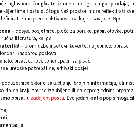
uće uglavnom žonglirate između mnogo uloga: prodaja, ma
 klijentima i ostalo. Stoga vaš prostor mora reflektirati sve 
definirati zone prema aktivnostima koje obavljate. Npr.
zona
– dosjei, posjetnice, ploča za poruke, papir, olovke, po
iručna literatura, knjige
aterijal
– promidžbeni setovi, kuverte, naljepnice, obrasci
lendar i raspored poslova
unalo, pisač, cd-ovi, toneri, papir za pisač
ne uredske potrepštine, arhivski dosjei
oduzetnice sklone sakupljanju brojnih informacija, ali nis
ako da na kraju završe izgubljene ili na nepreglednim hrpama.
 smo opisali u
zadnjem postu
. Evo jedan kratki popis mogući
ima,
enti,
kumentacija