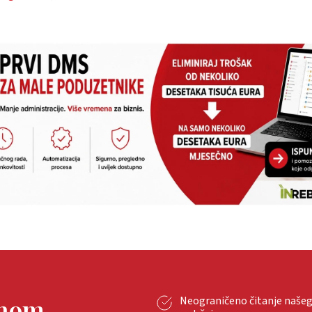
tnom
Neograničeno čitanje naše