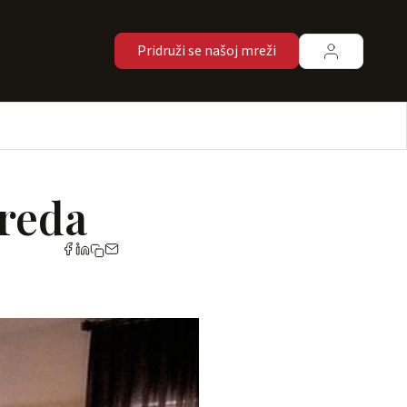
Pridruži se našoj mreži
ureda