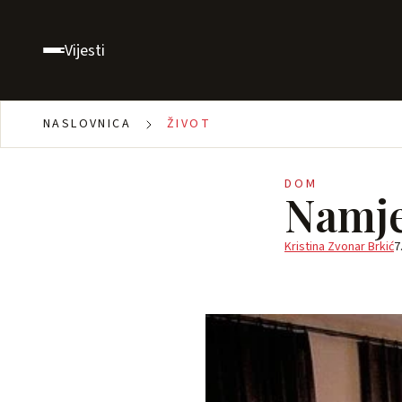
Vijesti
NASLOVNICA
ŽIVOT
DOM
Namje
Kristina Zvonar Brkić
7