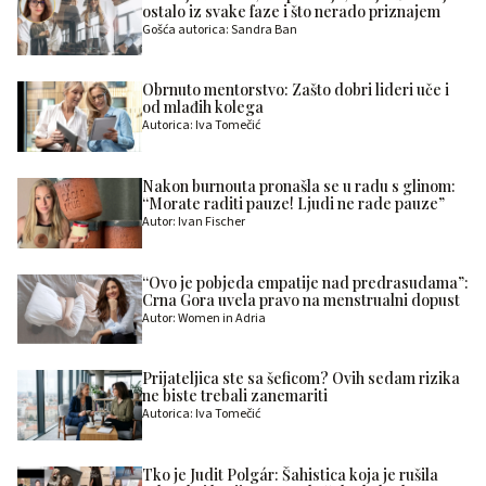
ostalo iz svake faze i što nerado priznajem
Gošća autorica: Sandra Ban
Obrnuto mentorstvo: Zašto dobri lideri uče i
od mlađih kolega
Autorica: Iva Tomečić
Nakon burnouta pronašla se u radu s glinom:
“Morate raditi pauze! Ljudi ne rade pauze”
Autor: Ivan Fischer
“Ovo je pobjeda empatije nad predrasudama”:
Crna Gora uvela pravo na menstrualni dopust
Autor: Women in Adria
Prijateljica ste sa šeficom? Ovih sedam rizika
ne biste trebali zanemariti
Autorica: Iva Tomečić
Tko je Judit Polgár: Šahistica koja je rušila