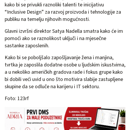
kako bi se privukli raznoliki talenti te inicijativu
“Inclusive Design” za razvoj proizvoda i tehnologije za
publiku na temelju njihovih mogućnosti.
Glavni izvršni direktor Satya Nadella smatra kako će im
pomoći ako se raznolikost uključi i na mjesečne
sastanke zaposlenih.
Kako bi se poboljšalo zapošljavanje žena i manjina,
tvrtka je zaposlila dodatne osobe u ljudskim iskustvima,
a u nekoliko američkih gradova rade i fokus grupe kako
bi dobili veći uvid u ono što motivira slabije zastupljene
skupine da se odluče na karijeru i IT sektoru.
Foto: 123rf