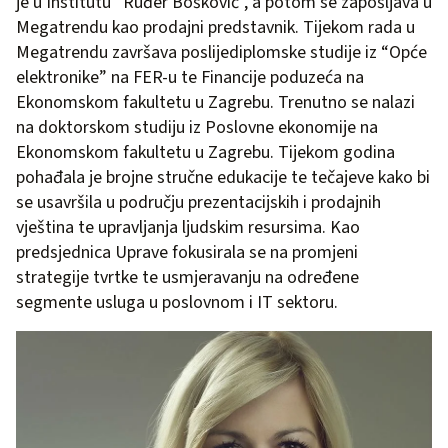
je u Institutu “Ruđer Bošković”, a potom se zapošljava u
Megatrendu kao prodajni predstavnik. Tijekom rada u
Megatrendu završava poslijediplomske studije iz “Opće
elektronike” na FER-u te Financije poduzeća na
Ekonomskom fakultetu u Zagrebu. Trenutno se nalazi
na doktorskom studiju iz Poslovne ekonomije na
Ekonomskom fakultetu u Zagrebu. Tijekom godina
pohađala je brojne stručne edukacije te tečajeve kako bi
se usavršila u području prezentacijskih i prodajnih
vještina te upravljanja ljudskim resursima. Kao
predsjednica Uprave fokusirala se na promjeni
strategije tvrtke te usmjeravanju na određene
segmente usluga u poslovnom i IT sektoru.