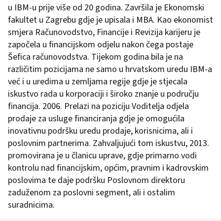
u IBM-u prije više od 20 godina. Završila je Ekonomski
fakultet u Zagrebu gdje je upisala i MBA. Kao ekonomist
smjera Računovodstvo, Financije i Revizija karijeru je
započela u financijskom odjelu nakon čega postaje
Šefica računovodstva. Tijekom godina bila je na
različitim pozicijama ne samo u hrvatskom uredu IBM-a
već i u uredima u zemljama regije gdje je stjecala
iskustvo rada u korporaciji i široko znanje u području
financija. 2006. Prelazi na poziciju Voditelja odjela
prodaje za usluge financiranja gdje je omogućila
inovativnu podršku uredu prodaje, korisnicima, ali i
poslovnim partnerima. Zahvaljujući tom iskustvu, 2013.
promovirana je u članicu uprave, gdje primarno vodi
kontrolu nad financijskim, općim, pravnim i kadrovskim
poslovima te daje podršku Poslovnom direktoru
zaduženom za poslovni segment, ali i ostalim
suradnicima.