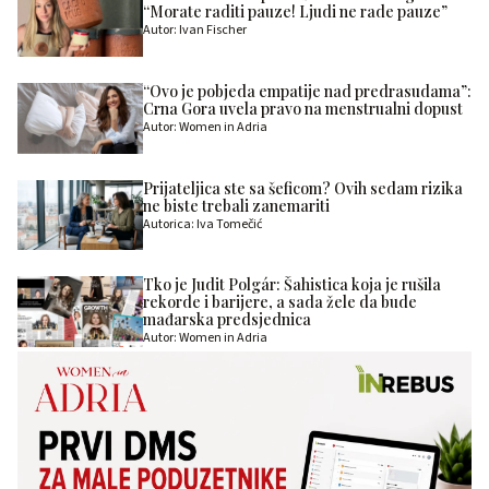
“Morate raditi pauze! Ljudi ne rade pauze”
Autor: Ivan Fischer
“Ovo je pobjeda empatije nad predrasudama”:
Crna Gora uvela pravo na menstrualni dopust
Autor: Women in Adria
Prijateljica ste sa šeficom? Ovih sedam rizika
ne biste trebali zanemariti
Autorica: Iva Tomečić
Tko je Judit Polgár: Šahistica koja je rušila
rekorde i barijere, a sada žele da bude
mađarska predsjednica
Autor: Women in Adria