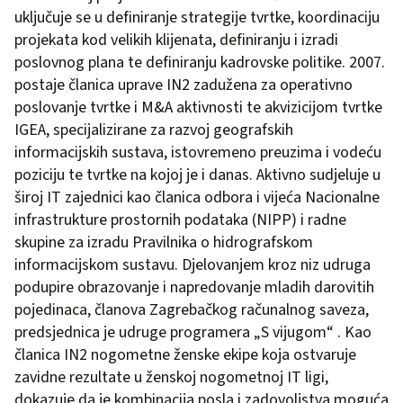
uključuje se u definiranje strategije tvrtke, koordinaciju
projekata kod velikih klijenata, definiranju i izradi
poslovnog plana te definiranju kadrovske politike. 2007.
postaje članica uprave IN2 zadužena za operativno
poslovanje tvrtke i M&A aktivnosti te akvizicijom tvrtke
IGEA, specijalizirane za razvoj geografskih
informacijskih sustava, istovremeno preuzima i vodeću
poziciju te tvrtke na kojoj je i danas. Aktivno sudjeluje u
široj IT zajednici kao članica odbora i vijeća Nacionalne
infrastrukture prostornih podataka (NIPP) i radne
skupine za izradu Pravilnika o hidrografskom
informacijskom sustavu. Djelovanjem kroz niz udruga
podupire obrazovanje i napredovanje mladih darovitih
pojedinaca, članova Zagrebačkog računalnog saveza,
predsjednica je udruge programera „S vijugom“ . Kao
članica IN2 nogometne ženske ekipe koja ostvaruje
zavidne rezultate u ženskoj nogometnoj IT ligi,
dokazuje da je kombinacija posla i zadovoljstva moguća