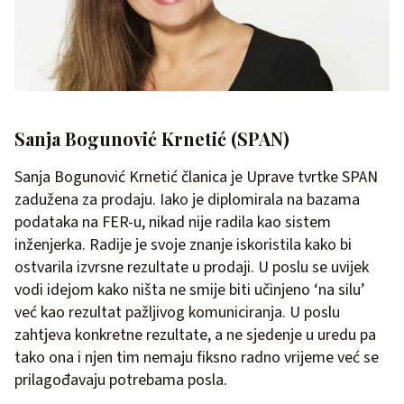
Sanja Bogunović Krnetić (SPAN)
Sanja Bogunović Krnetić članica je Uprave tvrtke SPAN
zadužena za prodaju. Iako je diplomirala na bazama
podataka na FER-u, nikad nije radila kao sistem
inženjerka. Radije je svoje znanje iskoristila kako bi
ostvarila izvrsne rezultate u prodaji. U poslu se uvijek
vodi idejom kako ništa ne smije biti učinjeno ‘na silu’
već kao rezultat pažljivog komuniciranja. U poslu
zahtjeva konkretne rezultate, a ne sjedenje u uredu pa
tako ona i njen tim nemaju fiksno radno vrijeme već se
prilagođavaju potrebama posla.