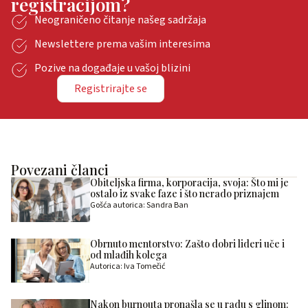
registracijom?
Neograničeno čitanje našeg sadržaja
Newslettere prema vašim interesima
Pozive na događaje u vašoj blizini
Registrirajte se
Povezani članci
Obiteljska firma, korporacija, svoja: Što mi je
ostalo iz svake faze i što nerado priznajem
Gošća autorica: Sandra Ban
Obrnuto mentorstvo: Zašto dobri lideri uče i
od mlađih kolega
Autorica: Iva Tomečić
Nakon burnouta pronašla se u radu s glinom: