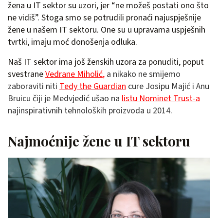
žena u IT sektor su uzori, jer “ne možeš postati ono što
ne vidiš”. Stoga smo se potrudili pronaći najuspješnije
žene u našem IT sektoru. One su u upravama uspješnih
tvrtki, imaju moć donošenja odluka.
Naš IT sektor ima još ženskih uzora za ponuditi, poput
svestrane
Vedrane Miholić
,
a nikako ne smijemo
zaboraviti niti
Tedy the Guardian
cure Josipu Majić i Anu
Bruicu čiji je Medvjedić ušao na
listu Nominet Trust-a
najinspirativnih tehnoloških proizvoda u 2014.
Najmoćnije žene u IT sektoru