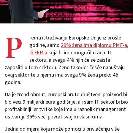
P
rema istraživanju Europske Unije iz prošle
godine, samo
29% žena ima diplomu PMF-a,
ili FER-a
koja bi im omogućila rad u IT
sektoru, a svega 4% njih će se zaista i
zaposliti u tom sektoru. Žene također češće napuštaju
ovaj sektor te u njemu ima svega 9% žena preko 45
godina.
Da je trend obrnut, europski bruto društveni proizvod bi
bio veći 9 milijardi eura godišnje, a i sam IT sektor bi bio
profitabilniji jer tvrtke koje imaju raznolik management
ostvaruju 35% veći povrat svojim vlasnicima.
Jedna od mjera koja može pomoći u privlačenju više