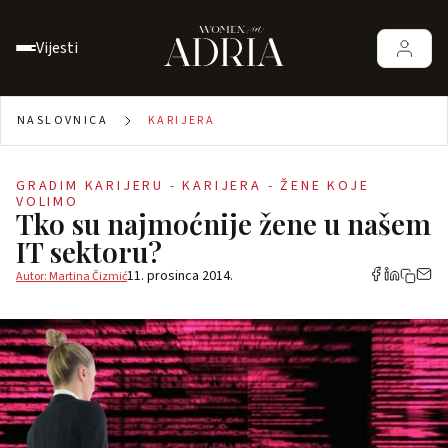
Vijesti
NASLOVNICA
KARIJERA
GRADIM KARIJERU - KARIJERA - ŽENE KOJE
VOLIMO
Tko su najmoćnije žene u našem
IT sektoru?
11. prosinca 2014.
Autor: Martina Čizmić