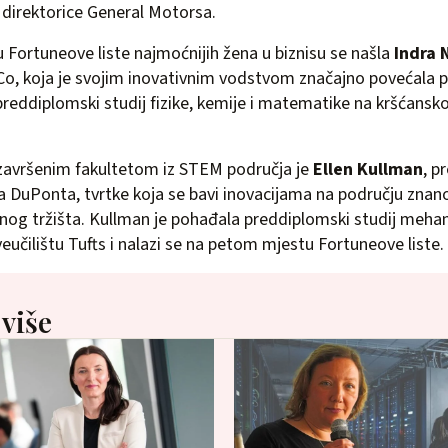
e direktorice General Motorsa.
Fortuneove liste najmoćnijih žena u biznisu se našla
Indra 
Co, koja je svojim inovativnim vodstvom značajno povećala p
 preddiplomski studij fizike, kemije i matematike na kršćansk
 završenim fakultetom iz STEM područja je
Ellen Kullman
, p
ca DuPonta, tvrtke koja se bavi inovacijama na području znanos
nog tržišta. Kullman je pohađala preddiplomski studij meha
veučilištu Tufts i nalazi se na petom mjestu Fortuneove liste.
 više