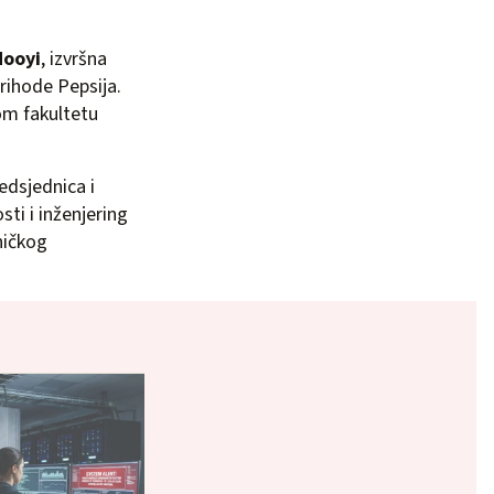
Nooyi
, izvršna
rihode Pepsija.
om fakultetu
redsjednica i
ti i inženjering
ničkog