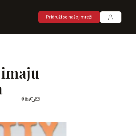
Pridruži se našoj mreži
 imaju
a