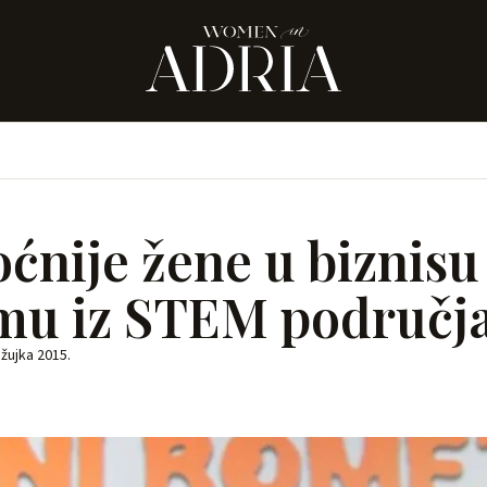
ćnije žene u biznisu
mu iz STEM područj
ožujka 2015.