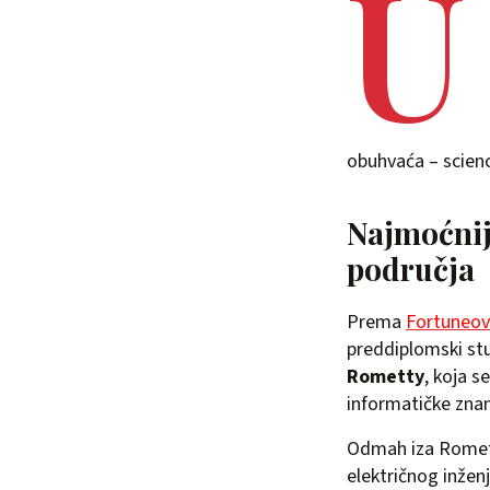
U
obuhvaća – scienc
Najmoćnij
područja
Prema
Fortuneovo
preddiplomski stud
Rometty
, koja s
informatičke znan
Odmah iza Romett
električnog inžen