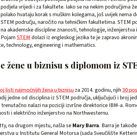
podjela vrijedi i za fakultete. Iako se na nekim područjima že
polako hvataju korak s muškim kolegama, još uvijek nema d
STEM području, naročito na tehničkim fakultetima. STEM p
na akademske discipline znanosti, tehnologije, inženjerstva
Pojam
STEM
dolazi iz engleskog jezika te je zapravo akron
e, technology, engineering i mathematics.
e žene u biznisu s diplomom iz S
j listi najmoćnijih žena u biznisu
za 2014. godinu, njih
30 po
ij jedne od disciplina iz STEM područja, uključujući i broj jed
e trenutačno nalazi na poziciji izvršne direktorice IBM-a. Rom
osti i električno inženjerstvo na Northwesternu.
y, na drugom mjestu, našla se
Mary Barra
. Barra je takođe
jerstva u Institutu General Motorsa (sada Sveučilište Ketteri