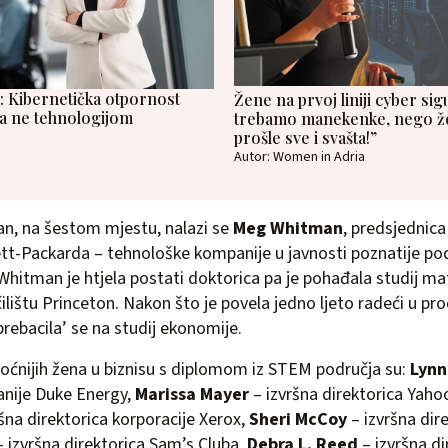
: Kibernetička otpornost
Žene na prvoj liniji cyber sig
, a ne tehnologijom
trebamo manekenke, nego že
prošle sve i svašta!”
Autor: Women in Adria
n, na šestom mjestu, nalazi se
Meg Whitman
, predsjednica 
ett-Packarda – tehnološke kompanije u javnosti poznatije p
hitman je htjela postati doktorica pa je pohađala studij ma
ilištu Princeton. Nakon što je povela jedno ljeto radeći u pro
prebacila’ se na studij ekonomije.
oćnijih žena u biznisu s diplomom iz STEM područja su:
Lynn
anije Duke Energy,
Marissa Mayer
– izvršna direktorica Yaho
ršna direktorica korporacije Xerox,
Sheri McCoy
– izvršna dir
– izvršna direktorica Sam’s Cluba,
Debra L. Reed
– izvršna d