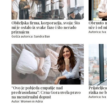
Obiteljska firma, korporacija, svoja: Što
Obrnuto me
mi je ostalo iz svake faze i što nerado
uče i od m
priznajem
Autorica: Iv
Gošća autorica: Sandra Ban
“Ovo je pobjeda empatije nad
Prijatelji
predrasudama”: Crna Gora uvela pravo
rizika ne b
na menstrualni dopust
Autorica: Iv
Autor: Women in Adria