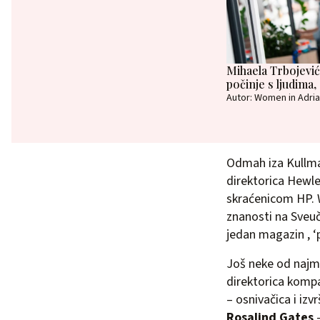
Mihaela Trbojević
počinje s ljudima
Autor: Women in Adria
Odmah iza Kullma
direktorica Hewl
skraćenicom HP. W
znanosti na Sveuč
jedan magazin , ‘
Još neke od najm
direktorica komp
– osnivačica i izv
Rosalind Gates