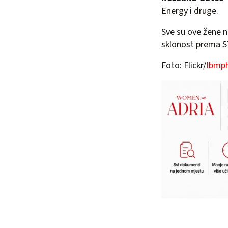
Energy i druge.
Sve su ove žene n
sklonost prema 
Foto: Flickr/
Ibmp