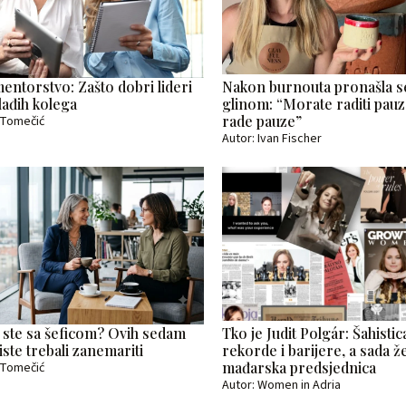
ntorstvo: Zašto dobri lideri
Nakon burnouta pronašla se
lađih kolega
glinom: “Morate raditi pauz
rade pauze”
a Tomečić
Autor: Ivan Fischer
ca ste sa šeficom? Ovih sedam
Tko je Judit Polgár: Šahistica
iste trebali zanemariti
rekorde i barijere, a sada ž
mađarska predsjednica
a Tomečić
Autor: Women in Adria