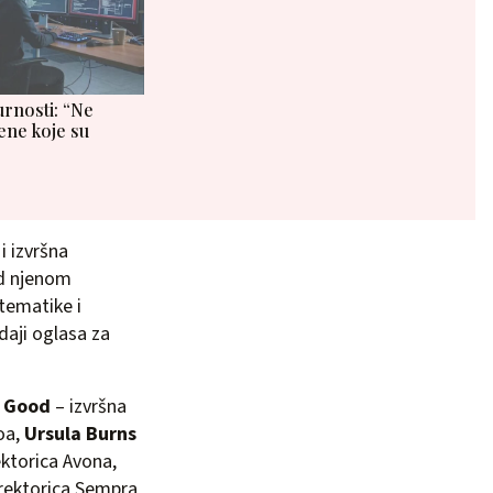
urnosti: “Ne
ne koje su
i izvršna
od njenom
tematike i
daji oglasa za
 Good
– izvršna
oa,
Ursula Burns
ektorica Avona,
irektorica Sempra