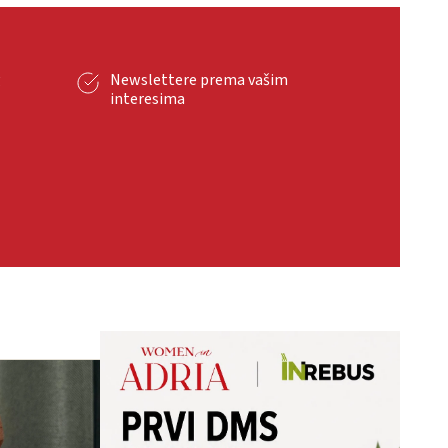
g
Newslettere prema vašim
interesima