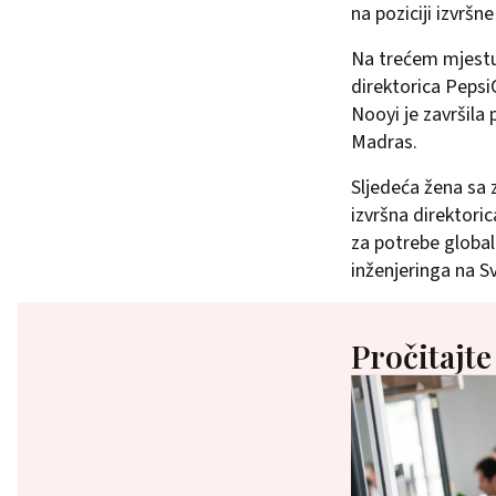
na poziciji izvršn
Na trećem mjestu 
direktorica Pepsi
Nooyi je završila
Madras.
Sljedeća žena sa
izvršna direktori
za potrebe global
inženjeringa na S
Pročitajte