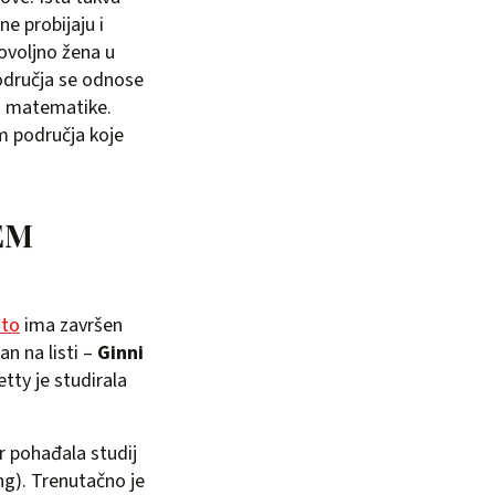
ne probijaju i
ovoljno žena u
odručja se odnose
 i matematike.
im područja koje
TEM
sto
ima završen
an na listi –
Ginni
etty je studirala
r pohađala studij
ng). Trenutačno je