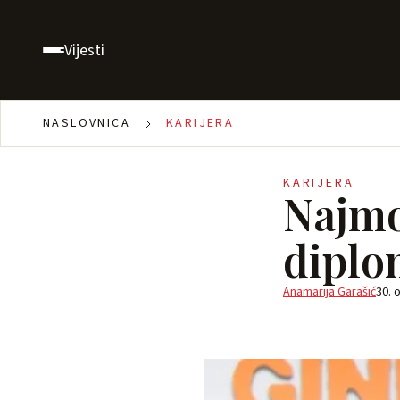
Vijesti
NASLOVNICA
KARIJERA
KARIJERA
Najmo
diplo
Anamarija Garašić
30. 