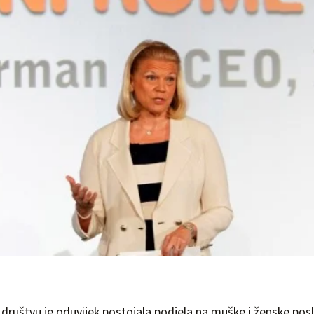
društvu je oduvijek postojala podjela na muške i ženske posl