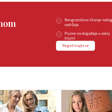
tnom
Neograničeno čitanje naše
sadržaja
Pozive na događaje u vašoj
blizini
Registrirajte se