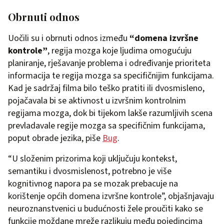
Obrnuti odnos
Uočili su i obrnuti odnos između
“domena izvršne
kontrole”
, regija mozga koje ljudima omogućuju
planiranje, rješavanje problema i određivanje prioriteta
informacija te regija mozga sa specifičnijim funkcijama.
Kad je sadržaj filma bilo teško pratiti ili dvosmisleno,
pojačavala bi se aktivnost u izvršnim kontrolnim
regijama mozga, dok bi tijekom lakše razumljivih scena
prevladavale regije mozga sa specifičnim funkcijama,
poput obrade jezika, piše
Bug
.
“U složenim prizorima koji uključuju kontekst,
semantiku i dvosmislenost, potrebno je više
kognitivnog napora pa se mozak prebacuje na
korištenje općih domena izvršne kontrole”, objašnjavaju
neuroznanstvenici u budućnosti žele proučiti kako se
funkcije moždane mreže razlikuju među pojedincima