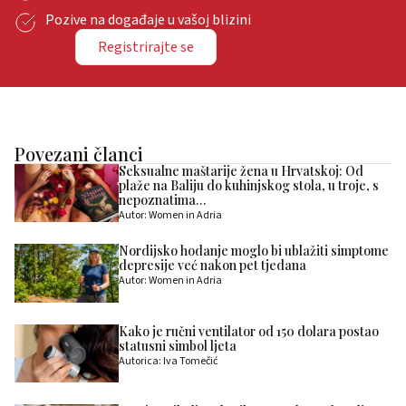
Pozive na događaje u vašoj blizini
Registrirajte se
Povezani članci
Seksualne maštarije žena u Hrvatskoj: Od
plaže na Baliju do kuhinjskog stola, u troje, s
nepoznatima…
Autor: Women in Adria
Nordijsko hodanje moglo bi ublažiti simptome
depresije već nakon pet tjedana
Autor: Women in Adria
Kako je ručni ventilator od 150 dolara postao
statusni simbol ljeta
Autorica: Iva Tomečić