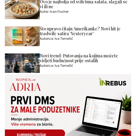
Ovo je najbolja od svih tuna salata, slagali se
vi ili ne
Autor: Ivan Fischer
Što upravo čitaju Amerikanke? Novi hit je
tradwife satira ‘Yesteryear’
Autorica: Iva Tomečić
Novi trend: Putovanja na kojima možete
vidjeti budućnost prije ostalih
Autorica: Iva Tomečić