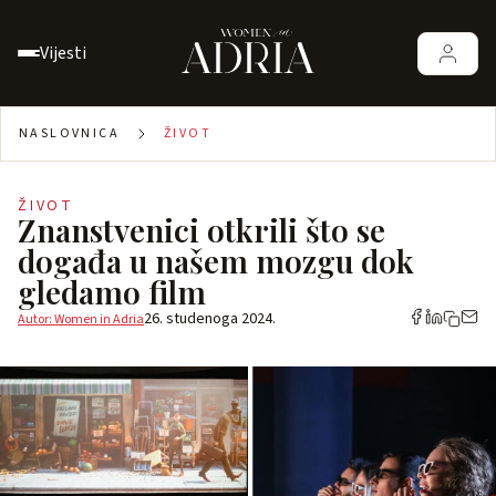
Vijesti
NASLOVNICA
ŽIVOT
ŽIVOT
Znanstvenici otkrili što se
događa u našem mozgu dok
gledamo film
26. studenoga 2024.
Autor: Women in Adria