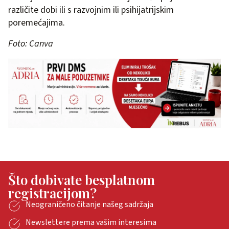
različite dobi ili s razvojnim ili psihijatrijskim
poremećajima.
Foto: Canva
Što dobivate besplatnom
registracijom?
Neograničeno čitanje našeg sadržaja
Newslettere prema vašim interesima