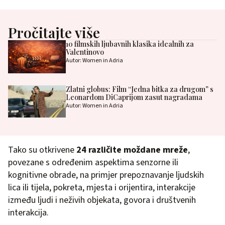
Pročitajte više
10 filmskih ljubavnih klasika idealnih za
Valentinovo
Autor: Women in Adria
Zlatni globus: Film “Jedna bitka za drugom” s
Leonardom DiCaprijom zasut nagradama
Autor: Women in Adria
Tako su otkrivene
24 različite moždane mreže
,
povezane s određenim aspektima senzorne ili
kognitivne obrade, na primjer prepoznavanje ljudskih
lica ili tijela, pokreta, mjesta i orijentira, interakcije
između ljudi i neživih objekata, govora i društvenih
interakcija.