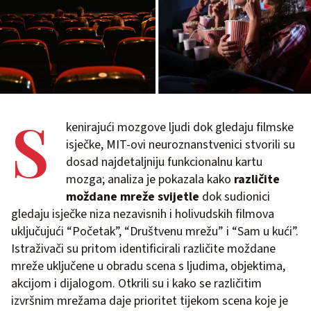
S
kenirajući mozgove ljudi dok gledaju filmske
isječke, MIT-ovi neuroznanstvenici stvorili su
dosad najdetaljniju funkcionalnu kartu
mozga; analiza je pokazala kako
različite
moždane mreže svijetle
dok sudionici
gledaju isječke niza nezavisnih i holivudskih filmova
uključujući “Početak”, “Društvenu mrežu” i “Sam u kući”.
Istraživači su pritom identificirali različite moždane
mreže uključene u obradu scena s ljudima, objektima,
akcijom i dijalogom. Otkrili su i kako se različitim
izvršnim mrežama daje prioritet tijekom scena koje je