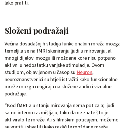
lako pratiti.
Složeni podražaji
Većina dosadašnjih studija funkcionalnih mreža mozga
temeljila se na fMRI skeniranju ljudi u mirovanju, ali
mnogi dijelovi mozga ili moždane kore nisu potpuno
aktivni u nedostatku vanjske stimulacije. Ovom
studijom, objavljenom u časopisu
Neuron
,
neuroznanstvenici su htjeli istražiti kako funkcionalne
mreže mozga reagiraju na složene audio i vizualne
podražaje.
“Kod fMRI-a u stanju mirovanja nema poticaja; ljudi
samo interno razmišljaju, tako da ne znate što je
aktiviralo te mreže. Ali s filmskim poticajem, možemo
se vratiti i shvatiti kako različite moždane mreže