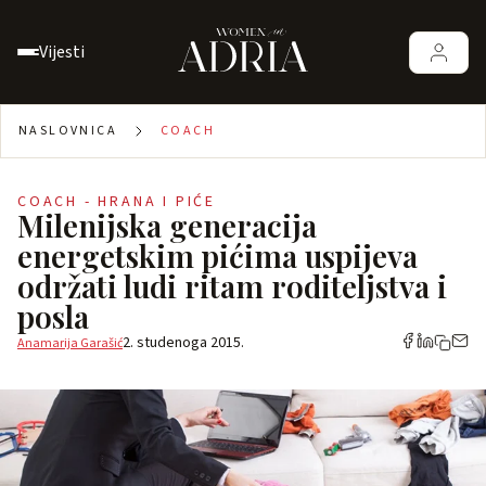
Vijesti
NASLOVNICA
COACH
COACH - HRANA I PIĆE
Milenijska generacija
energetskim pićima uspijeva
održati ludi ritam roditeljstva i
posla
2. studenoga 2015.
Anamarija Garašić