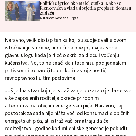
Političke igrice oko maloljetnika: Kako se
Plenkovićeva vlada dosjetila prepisati domaću
zadaću
Autorica: Gordana Grgas
Naravno, velik dio ispitanika koji su sudjelovali u ovom
istraživanju su žene, budući da one još uvijek vode
glavnu ulogu kada je riječ o skrbi za djecu i vođenju
kućanstva. No, to ne znači da i tate nisu pod jednakim
pritiskom i to naročito oni koji nastoje postići
ravnopravnost u tim poslovima.
Još jedna stvar koju je istraživanje pokazalo je da se sve
više zaposlenih roditelja okreće prirodnim
alternativama običnih energetskih pića. Naravno, taj
postotak za sada nije ništa veći od konzumacije običnih
energetskih pića, ali istraživači smatraju da će
roditeljstvo i godine kod milenijske generacije pobuditi