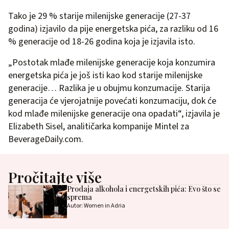
Tako je 29 % starije milenijske generacije (27-37
godina) izjavilo da pije energetska pića, za razliku od 16
% generacije od 18-26 godina koja je izjavila isto.
„Postotak mlađe milenijske generacije koja konzumira
energetska pića je još isti kao kod starije milenijske
generacije… Razlika je u obujmu konzumacije. Starija
generacija će vjerojatnije povećati konzumaciju, dok će
kod mlađe milenijske generacije ona opadati“, izjavila je
Elizabeth Sisel, analitičarka kompanije Mintel za
BeverageDaily.com.
Pročitajte više
Prodaja alkohola i energetskih pića: Evo što se
sprema
Autor: Women in Adria