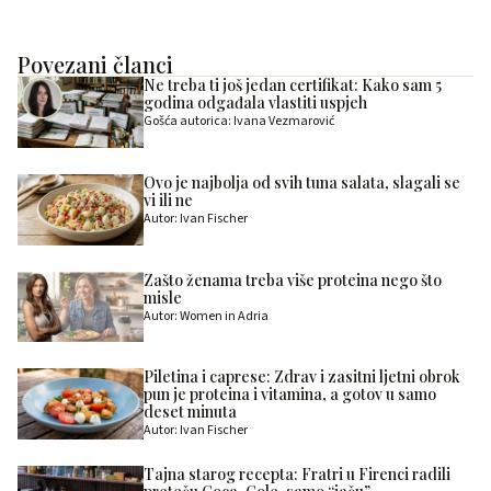
Povezani članci
Ne treba ti još jedan certifikat: Kako sam 5
godina odgađala vlastiti uspjeh
Gošća autorica: Ivana Vezmarović
Ovo je najbolja od svih tuna salata, slagali se
vi ili ne
Autor: Ivan Fischer
Zašto ženama treba više proteina nego što
misle
Autor: Women in Adria
Piletina i caprese: Zdrav i zasitni ljetni obrok
pun je proteina i vitamina, a gotov u samo
deset minuta
Autor: Ivan Fischer
Tajna starog recepta: Fratri u Firenci radili