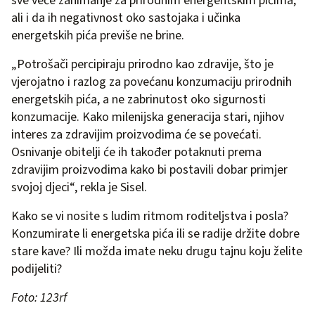
sve veće zanimanje za prirodnim energentskim pićima,
ali i da ih negativnost oko sastojaka i učinka
energetskih pića previše ne brine.
„Potrošači percipiraju prirodno kao zdravije, što je
vjerojatno i razlog za povećanu konzumaciju prirodnih
energetskih pića, a ne zabrinutost oko sigurnosti
konzumacije. Kako milenijska generacija stari, njihov
interes za zdravijim proizvodima će se povećati.
Osnivanje obitelji će ih također potaknuti prema
zdravijim proizvodima kako bi postavili dobar primjer
svojoj djeci“, rekla je Sisel.
Kako se vi nosite s ludim ritmom roditeljstva i posla?
Konzumirate li energetska pića ili se radije držite dobre
stare kave? Ili možda imate neku drugu tajnu koju želite
podijeliti?
Foto: 123rf