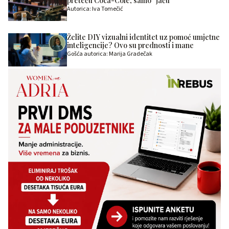
preteču Coca-Cole, samo “jaču”
Autorica: Iva Tomečić
Želite DIY vizualni identitet uz pomoć umjetne
inteligencije? Ovo su prednosti i mane
Gošća autorica: Marija Gradečak