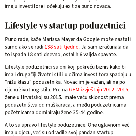
imaju investitore i očekuju exit za puno novaca.
Lifestyle vs startup poduzetnici
Puno rade, kaže Marissa Mayer da Google može nastati
samo ako se radi
138 sati tjedno.
Ja sam izračunala da
to ispada 18 sati dnevno, ostalih 6 valjda spavate.
Lifestyle poduzetnici su oni koji pokreću biznis kako bi
imali drugačiji životni stil i u očima investitora spadaju u
“nižu klasu” poduzetnika. Novac im je važan, ali ne po
cijenu životnog stila. Prema
GEM izvještaju 2012.-2015
.
žene u Hrvatskoj su 2015. imale veću sklonost prema
poduzetništvu od muškaraca, a među poduzetnicama
početnicama dominiraju žene 35-44 godine.
A to su upravo lifestyle poduzetnice. One uglavnom već
imaju djecu, već su odradile svoj pandan startup