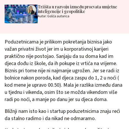
Tržišta u razvoju između procvata umjetne
inteligencije i geopolitike
Autor: Gošća autorica
Poduzetnicama je prilikom pokretanja biznisa jako
važan privatni život jer im u korporativnoj karijeri
praktično nije postojao. Sanjaju da su doma kad im
djeca dođu iz škole, da ih pokupe iz vrtića na vrijeme.
Biznis pri tome nije ni najmanje ugrožen. Jer se radi iz
bolnice nakon poroda, kad djeca zaspu do 1, 2 u noći (
kod mene je upravo 00.50). Mala je razlika između dana
u tjednu i vikenda, osim što se možda vikendom više
radi po noći, a manje po danu jer su djeca doma.
Bližnji nam isto kao i startup poduzetnicima znaju reći
da stalno radimo i da nikad ne odmaramo.