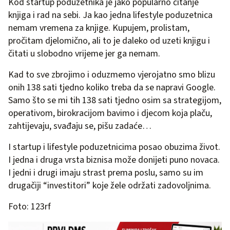
Kod startup poduzetnika je jako popularno čitanje
knjiga i rad na sebi. Ja kao jedna lifestyle poduzetnica
nemam vremena za knjige. Kupujem, prolistam,
pročitam djelomično, ali to je daleko od uzeti knjigu i
čitati u slobodno vrijeme jer ga nemam.
Kad to sve zbrojimo i oduzmemo vjerojatno smo blizu
onih 138 sati tjedno koliko treba da se napravi Google.
Samo što se mi tih 138 sati tjedno osim sa strategijom,
operativom, birokracijom bavimo i djecom koja plaču,
zahtijevaju, svađaju se, pišu zadaće…
I startup i lifestyle poduzetnicima posao obuzima život.
I jedna i druga vrsta biznisa može donijeti puno novaca.
I jedni i drugi imaju strast prema poslu, samo su im
drugačiji “investitori” koje žele održati zadovoljnima.
Foto: 123rf