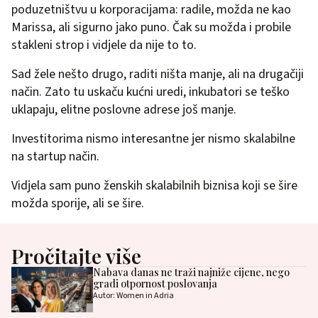
poduzetništvu u korporacijama: radile, možda ne kao
Marissa, ali sigurno jako puno. Čak su možda i probile
stakleni strop i vidjele da nije to to.
Sad žele nešto drugo, raditi ništa manje, ali na drugačiji
način. Zato tu uskaču kućni uredi, inkubatori se teško
uklapaju, elitne poslovne adrese još manje.
Investitorima nismo interesantne jer nismo skalabilne
na startup način.
Vidjela sam puno ženskih skalabilnih biznisa koji se šire
možda sporije, ali se šire.
Pročitajte više
Nabava danas ne traži najniže cijene, nego
gradi otpornost poslovanja
Autor: Women in Adria