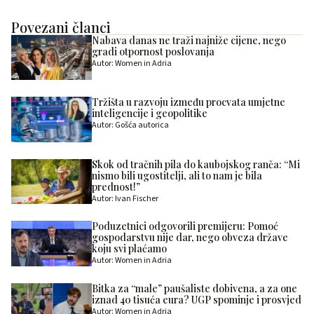
Povezani članci
Nabava danas ne traži najniže cijene, nego
gradi otpornost poslovanja
Autor: Women in Adria
Tržišta u razvoju između procvata umjetne
inteligencije i geopolitike
Autor: Gošća autorica
Skok od tračnih pila do kaubojskog ranča: “Mi
nismo bili ugostitelji, ali to nam je bila
prednost!”
Autor: Ivan Fischer
Poduzetnici odgovorili premijeru: Pomoć
gospodarstvu nije dar, nego obveza države
koju svi plaćamo
Autor: Women in Adria
Bitka za “male” paušaliste dobivena, a za one
iznad 40 tisuća eura? UGP spominje i prosvjed
Autor: Women in Adria