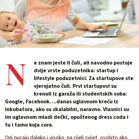
N
e znam jeste li čuli, ali navodno postoje
dvije vrste poduzetnika: startup i
lifestyle poduzetnici. Za startupove ste
vjerojatno čuli. Prvi startupovi su
krenuli iz garaža ili studentskih soba:
Google, Facebook….danas uglavnom kreću iz
inkubatora, ako su skalabilni, naravno. Vlasnici su
im uglavnom mladi dečki, opuštenog dress coda i
tu i tamo koja cura.
Oni pucaju daleko i visoko, na cijeli svijet, osobito ako