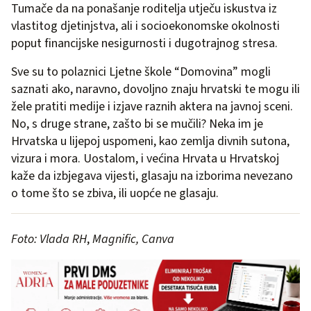
Tumače da na ponašanje roditelja utječu iskustva iz
vlastitog djetinjstva, ali i socioekonomske okolnosti
poput financijske nesigurnosti i dugotrajnog stresa.
Sve su to polaznici Ljetne škole “Domovina” mogli
saznati ako, naravno, dovoljno znaju hrvatski te mogu ili
žele pratiti medije i izjave raznih aktera na javnoj sceni.
No, s druge strane, zašto bi se mučili? Neka im je
Hrvatska u lijepoj uspomeni, kao zemlja divnih sutona,
vizura i mora. Uostalom, i većina Hrvata u Hrvatskoj
kaže da izbjegava vijesti, glasaju na izborima nevezano
o tome što se zbiva, ili uopće ne glasaju.
Foto:
Vlada RH
,
Magnific, Canva