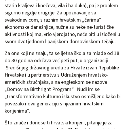
starih kraljeva i kneževa, vila i hajduka), pa je problem
sigurno negdje drugdje. Za upoznavanje sa
svakodnevicom, s raznim hrvatskim „čarima“
ekonomske današnjice, nužne su neke ne-turističke
aktivnosti kojima, vrlo vjerojatno, neće biti u izloženi u
svom dvotjednom lipanjskom domovinskom tečaju.
Za one koji ne znaju, ta se ljetna škola za mlade od 18
do 30 godina održava već peti put, u organizaciji
Središnjeg državnog ureda za Hrvate izvan Republike
Hrvatske i u partnerstvu s Udruženjem hrvatsko-
američkih stručnjaka, a na engleskom se nazova
„Domovina Birthright Program“. Nudi im se
„transformativno kulturno iskustvo osmišljeno kako bi
povezalo novu generaciju s njezinim hrvatskim
korijenima“.
Što znače i donose ti hrvatski korijeni, pitanje je za