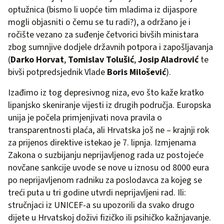
optužnica (bismo li uopće tim mladima iz dijaspore
mogli objasniti o čemu se tu radi?), a održano je i
ročište vezano za suđenje četvorici bivših ministara
zbog sumnjive dodjele državnih potpora i zapošljavanja
(
Darko Horvat
,
Tomislav Tolušić
,
Josip Aladrović
te
bivši potpredsjednik Vlade
Boris Milošević
).
Izađimo iz tog depresivnog niza, evo što kaže kratko
lipanjsko skeniranje vijesti iz drugih područja. Europska
unija je počela primjenjivati nova pravila o
transparentnosti plaća, ali Hrvatska još ne – krajnji rok
za prijenos direktive istekao je 7. lipnja. Izmjenama
Zakona o suzbijanju neprijavljenog rada uz postojeće
novčane sankcije uvode se nove u iznosu od 8000 eura
po neprijavljenom radniku za poslodavca za kojeg se
treći puta u tri godine utvrdi neprijavljeni rad. Ili:
stručnjaci iz UNICEF-a su upozorili da svako drugo
dijete u Hrvatskoj doživi fizičko ili psihičko kažnjavanje.