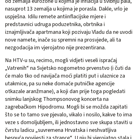
od zemalja eurozone u kojima je inflacija u svibnju pala,
nasuprot 13 zemalja u kojima je porasla. Dakle, vrlo je
uspješna. Idilu remete antiinflacijske mjere i
predstavnici udruga poduzetnika, obrtnika i
iznajmljivača apartmana koji pozivaju Vladu da ne uvodi
nove namete, inače su spremni na prosvjede, ali ta
nezgodacija im vjerojatno nije prezentirana.
Na HTV-u su, recimo, mogli vidjeti veseli ispraćaj
„Vatrenih“ na Svjetsko nogometno prvenstvo (i čuti da
će malo tko od navijača moći platiti put i ulaznice za
utakmice, pa su neke domaće putničke agencije
otkazale aranžmane), a koji dan prije toga pogledati
snimku lanjskog Thompsonovog koncerta na
zagrebačkom Hipodromu. Mogli bi se možda zapitati
što se to tamo sve pjevalo, vikalo i nosilo, kakve to ima
veze s domoljubljem, ili jednostavno sve skupa staviti u
čvrstu ladicu „suvremena Hrvatska i neshvatljiva
bespuća povijesti za strance“. U nju bi vjerojatno stala i