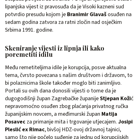
lipanjska vijest iz pravosuđa da je Visoki kazneni sud
potvrdio presudu kojom je
Branimir Glavaš
osuđen na
sedam godina zatvora za ratni zločin nad osječkim
Srbima 1991. godine.
Skeniranje vijesti iz lipnja ili kako
poremetiti idilu
Među remetiteljima idile je korupcija, posve aktualna
tema, čvrsto povezana s našim društvom i državom, to
bi polaznicima škole također moglo biti zanimljivo.
Portali su ovih dana donosili vijesti o tome da je
dugogodišnji župan Zagrebačke županije
Stjepan Koži
ć
nepravomoćno osuđen zbog plaćanja privatnog ručka
županijskim novcem, a međimurski župan
Matija
Posavec
za primanje mita i trgovanje utjecajem.
Josipi
Pleslić ex Rimac
, bivšoj HDZ-ovoj državnoj tajnici,
samo što nije počelo suđenje za jednu od korupcijskih