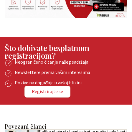
Što dobivate besplatnom
registracijom?
Neograničeno čitanje našeg sadržaja
Newslettere prema vašim interesima
Pozive na događaje u vašoj blizini
Registrirajte se
Povezani članci
Koliku plaću si vlasnica tvrtke može isplaćivati