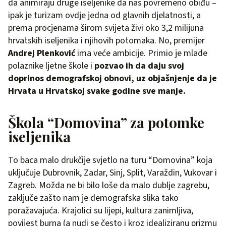
da animiraju druge iseljenike da nas povremeno obiđu –
ipak je turizam ovdje jedna od glavnih djelatnosti, a
prema procjenama širom svijeta živi oko 3,2 milijuna
hrvatskih iseljenika i njihovih potomaka. No, premijer
Andrej Plenković
ima veće ambicije. Primio je mlade
polaznike ljetne škole i
pozvao ih da daju svoj
doprinos demografskoj obnovi, uz objašnjenje da je
Hrvata u Hrvatskoj svake godine sve manje.
Škola “Domovina” za potomke
iseljenika
To baca malo drukčije svjetlo na turu “Domovina” koja
uključuje Dubrovnik, Zadar, Sinj, Split, Varaždin, Vukovar i
Zagreb. Možda ne bi bilo loše da malo dublje zagrebu,
zaključe zašto nam je demografska slika tako
poražavajuća. Krajolici su lijepi, kultura zanimljiva,
povijest burna (a nudi se često i kroz idealiziranu prizmu