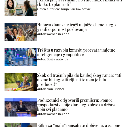
i kako to planirati?
Gošća autorica: Tanja Bilić Kovačević
Nabava danas ne traži najniže cijene, nego
gradi otpornost poslovanja
Autor: Women in Adria
Tržišta u razvoju između procvata umjetne
inteligencije i geopolitike
Autor: Gošća autorica
Skok od tračnih pila do kaubojskog ranča: “Mi
nismo bili ugostitelji, ali to nam je bila
prednost!”
Autor: Ivan Fischer
Poduzetnici odgovorili premijeru: Pomoć
gospodarstvu nije dar, nego obveza države
koju svi plaćamo
Autor: Women in Adria
Bitka za “male” paušaliste dobivena, a za one