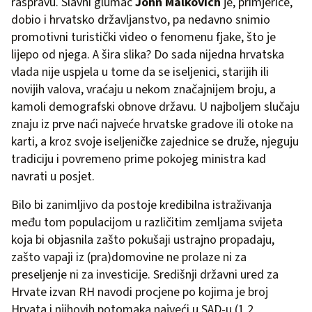
raspravu. Slavni glumac
John Malkovich
je, primjerice,
dobio i hrvatsko državljanstvo, pa nedavno snimio
promotivni turistički video o fenomenu fjake, što je
lijepo od njega. A šira slika? Do sada nijedna hrvatska
vlada nije uspjela u tome da se iseljenici, starijih ili
novijih valova, vraćaju u nekom značajnijem broju, a
kamoli demografski obnove državu. U najboljem slučaju
znaju iz prve naći najveće hrvatske gradove ili otoke na
karti, a kroz svoje iseljeničke zajednice se druže, njeguju
tradiciju i povremeno prime pokojeg ministra kad
navrati u posjet.
Bilo bi zanimljivo da postoje kredibilna istraživanja
među tom populacijom u različitim zemljama svijeta
koja bi objasnila zašto pokušaji ustrajno propadaju,
zašto vapaji iz (pra)domovine ne prolaze ni za
preseljenje ni za investicije. Središnji državni ured za
Hrvate izvan RH navodi procjene po kojima je broj
Hrvata i njihovih potomaka najveći u SAD-u (1,2