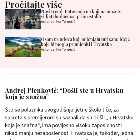
Pročitajte više
Novi trend: Putovanja na kojima možete
vidjeti budućnost prije ostalih
Autorica: Iva Tomečić
Osam trendova koji mijenjaju turizam: Ideje
koje bi mogla primijeniti i Hrvatska
Autorica: Iva Tomečić
Andrej Plenković: “Došli ste u Hrvatsku
koja je snažna”
Što se polaznika ovogodišnje ljetne škole tiče, za
susreta s premijerom su saznali da su došli „u Hrvatsku
koja je snažna“, ima povijesno visoku zaposlenost i
nikad manju nezaposlenost. Hrvatska je, također, jedna