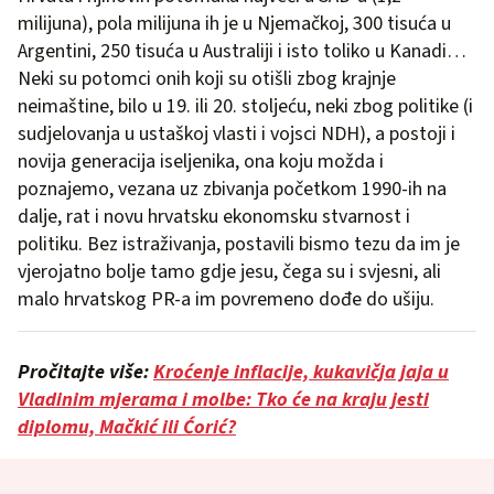
milijuna), pola milijuna ih je u Njemačkoj, 300 tisuća u
Argentini, 250 tisuća u Australiji i isto toliko u Kanadi…
Neki su potomci onih koji su otišli zbog krajnje
neimaštine, bilo u 19. ili 20. stoljeću, neki zbog politike (i
sudjelovanja u ustaškoj vlasti i vojsci NDH), a postoji i
novija generacija iseljenika, ona koju možda i
poznajemo, vezana uz zbivanja početkom 1990-ih na
dalje, rat i novu hrvatsku ekonomsku stvarnost i
politiku. Bez istraživanja, postavili bismo tezu da im je
vjerojatno bolje tamo gdje jesu, čega su i svjesni, ali
malo hrvatskog PR-a im povremeno dođe do ušiju.
Pročitajte više:
Kroćenje inflacije, kukavičja jaja u
Vladinim mjerama i molbe: Tko će na kraju jesti
diplomu, Mačkić ili Ćorić?