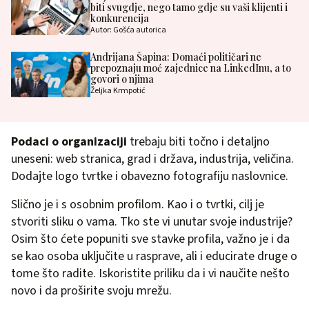
biti svugdje, nego tamo gdje su vaši klijenti i
konkurencija
Autor: Gošća autorica
Andrijana Šapina: Domaći političari ne
prepoznaju moć zajednice na LinkedInu, a to
govori o njima
Željka Krmpotić
Podaci o organizaciji
trebaju biti točno i detaljno
uneseni: web stranica, grad i država, industrija, veličina.
Dodajte logo tvrtke i obavezno fotografiju naslovnice.
Slično je i s osobnim profilom. Kao i o tvrtki, cilj je
stvoriti sliku o vama. Tko ste vi unutar svoje industrije?
Osim što ćete popuniti sve stavke profila, važno je i da
se kao osoba uključite u rasprave, ali i educirate druge o
tome što radite. Iskoristite priliku da i vi naučite nešto
novo i da proširite svoju mrežu.