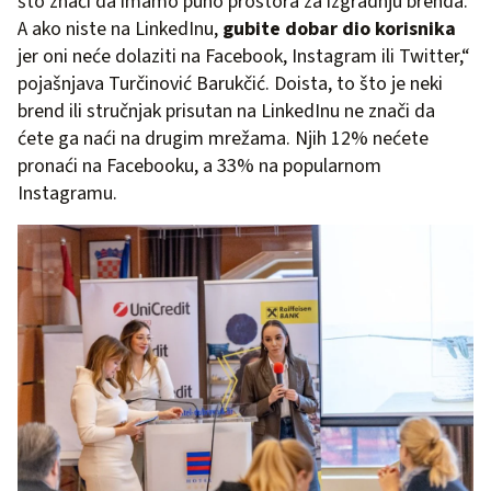
što znači da imamo puno prostora za izgradnju brenda.
A ako niste na LinkedInu,
gubite dobar dio korisnika
jer oni neće dolaziti na Facebook, Instagram ili Twitter,“
pojašnjava Turčinović Barukčić. Doista, to što je neki
brend ili stručnjak prisutan na LinkedInu ne znači da
ćete ga naći na drugim mrežama. Njih 12% nećete
pronaći na Facebooku, a 33% na popularnom
Instagramu.