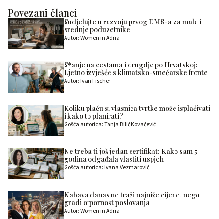
Povezani članci
Sudjelujte u razvoju prvog DMS-a za male i
srednje poduzetnike
Autor: Women in Adria
S*anje na cestama i drugdje po Hrvatskoj:
Ljetno izvješće s klimatsko-smećarske fronte
Autor: Ivan Fischer
Koliku plaću si vlasnica tvrtke može isplaćivati
i kako to planirati?
Gošća autorica: Tanja Bilić Kovačević
Ne treba ti još jedan certifikat: Kako sam 5
godina odgađala vlastiti uspjeh
Gošća autorica: Ivana Vezmarović
Nabava danas ne traži najniže cijene, nego
gradi otpornost poslovanja
Autor: Women in Adria