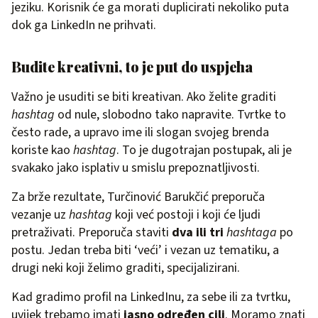
jeziku. Korisnik će ga morati duplicirati nekoliko puta
dok ga LinkedIn ne prihvati.
Budite kreativni, to je put do uspjeha
Važno je usuditi se biti kreativan. Ako želite graditi
hashtag
od nule, slobodno tako napravite. Tvrtke to
često rade, a upravo ime ili slogan svojeg brenda
koriste kao
hashtag
. To je dugotrajan postupak, ali je
svakako jako isplativ u smislu prepoznatljivosti.
Za brže rezultate, Turčinović Barukčić preporuča
vezanje uz
hashtag
koji već postoji i koji će ljudi
pretraživati. Preporuča staviti
dva ili tri
hashtaga
po
postu. Jedan treba biti ‘veći’ i vezan uz tematiku, a
drugi neki koji želimo graditi, specijalizirani.
Kad gradimo profil na LinkedInu, za sebe ili za tvrtku,
uvijek trebamo imati
jasno određen cilj
. Moramo znati