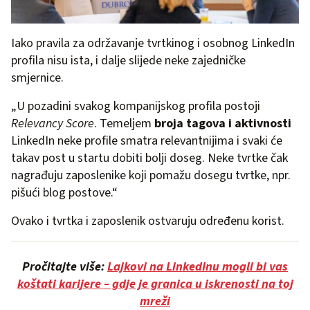
Iako pravila za održavanje tvrtkinog i osobnog LinkedIn
profila nisu ista, i dalje slijede neke zajedničke
smjernice.
„U pozadini svakog kompanijskog profila postoji
Relevancy Score
. Temeljem
broja tagova i aktivnosti
LinkedIn neke profile smatra relevantnijima i svaki će
takav post u startu dobiti bolji doseg. Neke tvrtke čak
nagrađuju zaposlenike koji pomažu dosegu tvrtke, npr.
pišući blog postove.“
Ovako i tvrtka i zaposlenik ostvaruju određenu korist.
Pročitajte više:
Lajkovi na LinkedInu mogli bi vas
koštati karijere
– gdje je granica u iskrenosti na toj
mreži