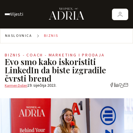
Vijesti
NASLOVNICA
BIZNIS
BIZNIS - COACH - MARKETING I PRODAJA
Evo smo kako iskoristiti
LinkedIn da biste izgradile
čvrsti brend
19. siječnja 2023.
Karmen Došen