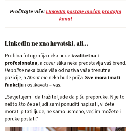
Pročitajte više:
LinkedIn postaje moćan prodajni
kanal
LinkedIn ne zna hrvatski, ali…
Profilna fotografija neka bude
kvalitetna i
profesionalna
, a
cover
slika neka predstavlja vaš brend.
Headline
neka bude više od naziva vaše trenutne
pozicije, a
About me
neka bude priča.
Sve mora imati
funkciju
i oslikavati – vas.
„Savjetujem i da tražite ljude da pišu preporuke. Nije to
nešto što će se ljudi sami ponuditi napisati, vi ćete
morati pitati ljude, ne samo usmeno, već im možete i
poruke poslati.“