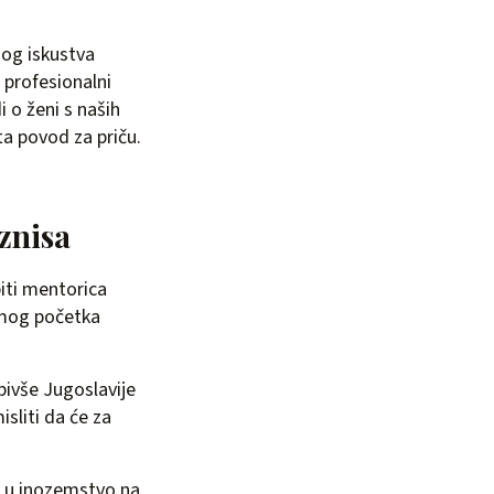
nog iskustva
o profesionalni
i o ženi s naših
ta povod za priču.
iznisa
iti mentorica
amog početka
ivše Jugoslavije
isliti da će za
i u inozemstvo na