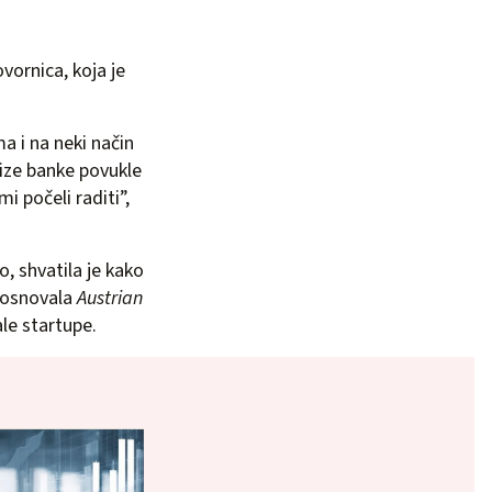
ornica, koja je
a i na neki način
rize banke povukle
i počeli raditi”,
, shvatila je kako
. osnovala
Austrian
ale startupe.