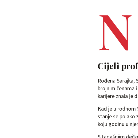
N
Cijeli pro
Rođena Sarajka, S
brojnim ženama i 
karijere znala je 
Kad je u rodnom 
stanje se polako z
koju godinu u nje
S tadašnjim dečko