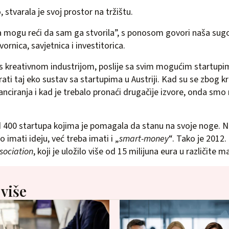
stvarala je svoj prostor na tržištu.
mogu reći da sam ga stvorila”, s ponosom govori naša sugov
rnica, savjetnica i investitorica.
s kreativnom industrijom, poslije sa svim mogućim startupim
rati taj eko sustav sa startupima u Austriji. Kad su se zbog k
anciranja i kad je trebalo pronaći drugačije izvore, onda smo m
od 400 startupa kojima je pomagala da stanu na svoje noge. No
 imati ideju, već treba imati i „
smart-money
“. Tako je 2012
sociation
, koji je uložilo više od 15 milijuna eura u različite m
 više