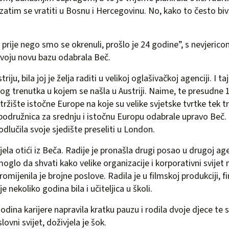
zatim se vratiti u Bosnu i Hercegovinu. No, kako to često biva
 prije nego smo se okrenuli, prošlo je 24 godine”, s nevjeric
svoju novu bazu odabrala Beč.
riju, bila joj je želja raditi u velikoj oglašivačkoj agenciji. I ta
vog trenutka u kojem se našla u Austriji. Naime, te presudne 
 tržište istočne Europe na koje su velike svjetske tvrtke tek tr
 podružnica za srednju i istočnu Europu odabrale upravo Beč
odlučila svoje sjedište preseliti u London.
jela otići iz Beča. Radije je pronašla drugi posao u drugoj age
oglo da shvati kako velike organizacije i korporativni svijet n
mijenila je brojne poslove. Radila je u filmskoj produkciji, 
e nekoliko godina bila i učiteljica u školi.
odina karijere napravila kratku pauzu i rodila dvoje djece te
slovni svijet, doživjela je šok.