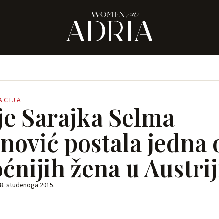
RACIJA
je Sarajka Selma
nović postala jedna 
ćnijih žena u Austrij
8. studenoga 2015.