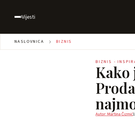
Vijesti
NASLOVNICA
BIZNIS
BIZNIS - INSPI
Kako 
Proda
najmo
Autor: Martina Čizmić
1