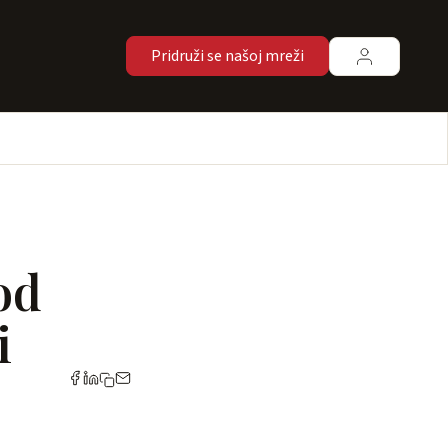
Pridruži se našoj mreži
od
i