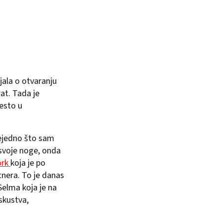
jala o otvaranju
rat. Tada je
jesto u
svejedno što sam
 svoje noge, onda
ork
koja je po
tnera. To je danas
 Selma koja je na
skustva,