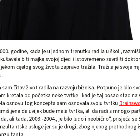
000. godine, kada je u jednom trenutku radila u školi, razmišl
okušavala biti majka svojoj djeci i istovremeno završiti dokto
ijekom cijelog svog života zapravo tražila. Tražila je svoje m
u.
a sam čitav život radila na razvoju biznisa. Potpuno je bilo 
 sam kretala od početka neke tvrtke i kad je taj posao stao na
. Na osnovu tog koncepta sam osnovala svoju tvrtku
Brainsw
osmišljena da uvijek bude mala tvrtka, ali da radi s mnogo par
da, ali tada, 2003.-2004., je bilo ludo i neobično”, prisjeća se
nzultantske usluge jer su je drugi, zbog njenog prethodnog i
onzultanta.