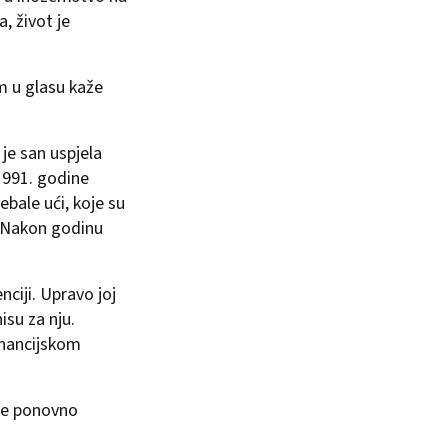
, život je
om u glasu kaže
j je san uspjela
1991. godine
ebale ući, koje su
. Nakon godinu
nciji. Upravo joj
isu za nju.
financijskom
 se ponovno