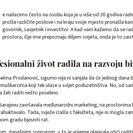
e nailazimo često na osobu koja je u više od 20 godina rad
prošla različite poslove i na kraju svoje mjesto pronašla ka
govornik, savjetnik i investitor. A kad vam kažemo da se rad
prostora, čije ime prepoznaju diljem svijeta, onda je to zais
fesionalni život radila na razvoju b
elma Prodanović, sigurno nije ni sanjala da će jednog dana b
muškarcima koji tek ulaze u svijet poduzetništva. No, od s
da želi raditi nešto posebno.
Sarajevu završavala međunarodni marketing, na prostorima b
ahuktavalo. Tada, svježe izašla s fakulteta, nije ni mogla zam
nom gradu bjesniti rat.
m, današnjim suprugom, u to je vrijeme planirala otići radit