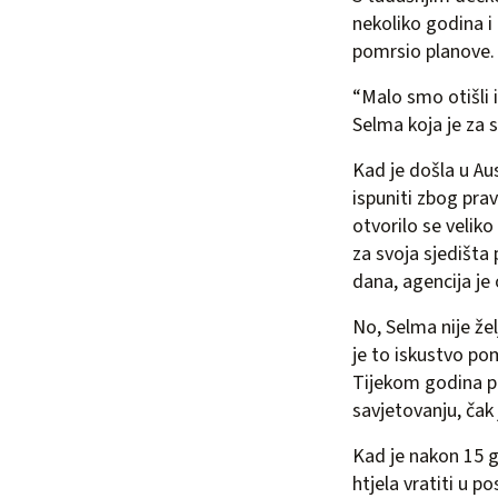
nekoliko godina i 
pomrsio planove.
“Malo smo otišli i
Selma koja je za 
Kad je došla u Aust
ispuniti zbog pra
otvorilo se veliko
za svoja sjedišta
dana, agencija je 
No, Selma nije žel
je to iskustvo pom
Tijekom godina pro
savjetovanju, čak j
Kad je nakon 15 g
htjela vratiti u po