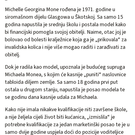
Michelle Georgina Mone rođena je 1971. godine u
siromašnom dijelu Glasgowa u Škotskoj. Sa samo 15
godina napustila je srednju školu i postala model kako
bi financijski pomogla svojoj obitelji. Naime, otac joj je
bolovao od bolesti kralježnice koja ga je „prikovala“ za
invalidska kolica i nije više mogao raditi i zarađivati za
obitelj.
Dok je radila kao model, upoznala je budućeg supruga
Michaela Monea, s kojim će kasnije „puniti“ naslovnice
tabloida diljem zemlje. Sa samo 18 godina prvi put
ostala u drugom stanju, napustila je posao modela te
se godinu dana kasnije udala za Michaela.
Kako nije imala nikakve kvalifikacije niti završene škole,
a nije željela cijeli život biti kućanica, „izmislila“ je
potrebne kvalifikacije za jedan marketinški posao te je u
samo dvije godine uspjela doći do pozicije voditeljice