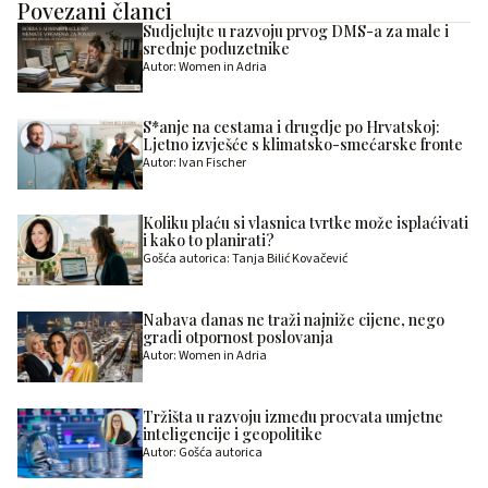
Povezani članci
Sudjelujte u razvoju prvog DMS-a za male i
srednje poduzetnike
Autor: Women in Adria
S*anje na cestama i drugdje po Hrvatskoj:
Ljetno izvješće s klimatsko-smećarske fronte
Autor: Ivan Fischer
Koliku plaću si vlasnica tvrtke može isplaćivati
i kako to planirati?
Gošća autorica: Tanja Bilić Kovačević
Nabava danas ne traži najniže cijene, nego
gradi otpornost poslovanja
Autor: Women in Adria
Tržišta u razvoju između procvata umjetne
inteligencije i geopolitike
Autor: Gošća autorica