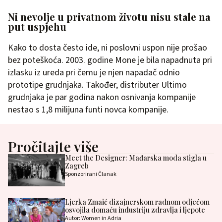
Ni nevolje u privatnom životu nisu stale na
put uspjehu
Kako to dosta često ide, ni poslovni uspon nije prošao
bez poteškoća. 2003. godine Mone je bila napadnuta pri
izlasku iz ureda pri čemu je njen napadač odnio
prototipe grudnjaka. Također, distributer Ultimo
grudnjaka je par godina nakon osnivanja kompanije
nestao s 1,8 milijuna funti novca kompanije.
Pročitajte više
Meet the Designer: Mađarska moda stigla u
Zagreb
Sponzorirani Članak
Ljerka Zmaić dizajnerskom radnom odjećom
osvojila domaću industriju zdravlja i ljepote
Autor: Women in Adria