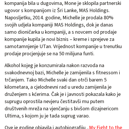
kompanija bila u dugovima, Mone je sklopila partnerski
ugovor s kompanijom iz Šri Lanke, MAS Holdings.
Naposljetku, 2014. godine, Michelle je prodala 80%
svojih udjela kompaniji MAS Holdings, dok je danas
samo dioničarka u kompaniji, a s novcem od prodaje
kompanije kupila je novi biznis – kreme i sprejeve za
samotamnjenje UTan. Vrijednost kompanije u trenutku
prodaje procjenjuje se na 50 milijuna funti.
Alkohol kojeg je konzumirala nakon razvoda na
svakodnevnoj bazi, Michelle je zamijenila s fitnessom i
trčanjem. Tako Michelle svaki dan otrči barem 5
kilometara, a cjelodnevni rad u uredu zamijenila je
druženjem s kćerima. Čak je i javnosti pokazala kako je
suprugu oprostila nevjeru čestitavši mu putem
društvenih mreža na vjenčanju s bivšom dizajnericom
Ultima, s kojom ju je tada suprug varao.
Ove je godine objavila i autobiografiju „
My Fight to the