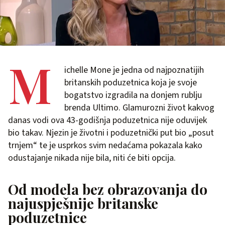
M
ichelle Mone je jedna od najpoznatijih
britanskih poduzetnica koja je svoje
bogatstvo izgradila na donjem rublju
brenda Ultimo. Glamurozni život kakvog
danas vodi ova 43-godišnja poduzetnica nije oduvijek
bio takav. Njezin je životni i poduzetnički put bio „posut
trnjem“ te je usprkos svim nedaćama pokazala kako
odustajanje nikada nije bila, niti će biti opcija.
Od modela bez obrazovanja do
najuspješnije britanske
poduzetnice