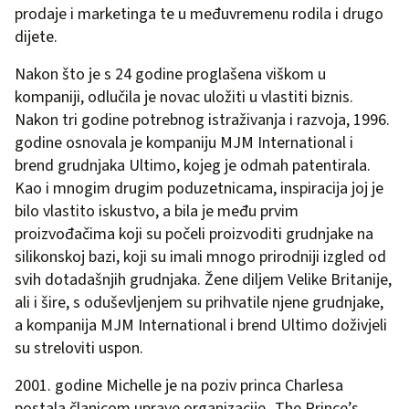
prodaje i marketinga te u međuvremenu rodila i drugo
dijete.
Nakon što je s 24 godine proglašena viškom u
kompaniji, odlučila je novac uložiti u vlastiti biznis.
Nakon tri godine potrebnog istraživanja i razvoja, 1996.
godine osnovala je kompaniju MJM International i
brend grudnjaka Ultimo, kojeg je odmah patentirala.
Kao i mnogim drugim poduzetnicama, inspiracija joj je
bilo vlastito iskustvo, a bila je među prvim
proizvođačima koji su počeli proizvoditi grudnjake na
silikonskoj bazi, koji su imali mnogo prirodniji izgled od
svih dotadašnjih grudnjaka. Žene diljem Velike Britanije,
ali i šire, s oduševljenjem su prihvatile njene grudnjake,
a kompanija MJM International i brend Ultimo doživjeli
su streloviti uspon.
2001. godine Michelle je na poziv princa Charlesa
postala članicom uprave organizacije „The Prince’s