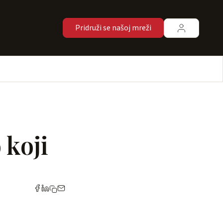
Pridruži se našoj mreži
 koji