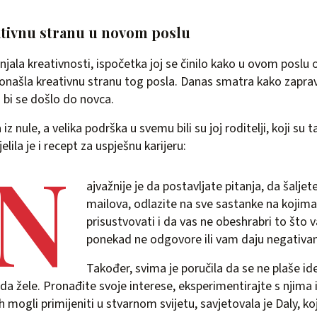
ativnu stranu u novom poslu
injala kreativnosti, ispočetka joj se činilo kako u ovom poslu 
onašla kreativnu stranu tog posla. Danas smatra kako zapra
o bi se došlo do novca.
 iz nule, a velika podrška u svemu bili su joj roditelji, koji su t
elila je i recept za uspješnu karijeru:
„N
ajvažnije je da postavljate pitanja, da šaljet
mailova, odlazite na sve sastanke na kojim
prisustvovati i da vas ne obeshrabri to što v
ponekad ne odgovore ili vam daju negativa
Također, svima je poručila da se ne plaše id
 da žele. Pronađite svoje interese, eksperimentirajte s njima i
 mogli primijeniti u stvarnom svijetu, savjetovala je Daly, ko