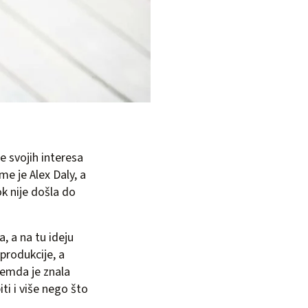
e svojih interesa
me je Alex Daly, a
ok nije došla do
, a na tu ideju
produkcije, a
remda je znala
ti i više nego što