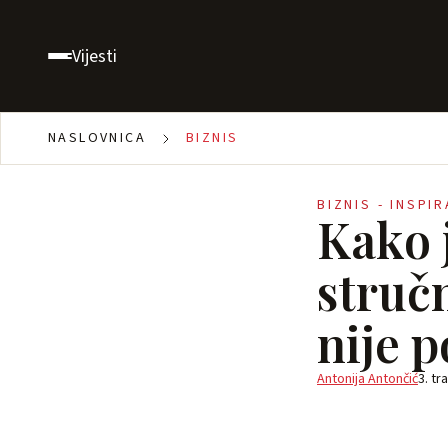
Vijesti
NASLOVNICA
BIZNIS
BIZNIS - INSPI
Kako 
stručn
nije p
Antonija Antončić
3. tr