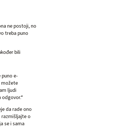
ona ne postoji, no
vo treba puno
akođer bili
e puno e-
a možete
am ljudi
n odgovor.“
eje da rade ono
 razmišljajte o
ja se i sama