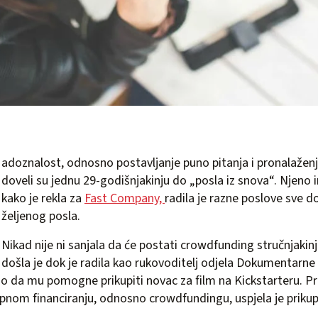
adoznalost, odnosno postavljanje puno pitanja i pronalaženj
doveli su jednu 29-godišnjakinju do „posla iz snova“. Njeno i
kako je rekla za
Fast Company,
radila je razne poslove sve d
željenog posla.
Nikad nije ni sanjala da će postati crowdfunding stručnjakinja
došla je dok je radila kao rukovoditelj odjela Dokumentarne 
io da mu pomogne prikupiti novac za film na Kickstarteru. P
pnom financiranju, odnosno crowdfundingu, uspjela je prikupi