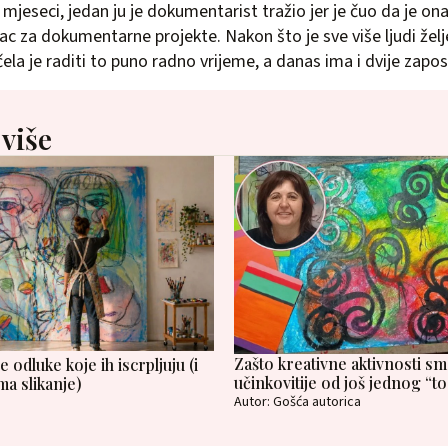
jeseci, jedan ju je dokumentarist tražio jer je čuo da je on
vac za dokumentarne projekte. Nakon što je sve više ljudi žel
ela je raditi to puno radno vrijeme, a danas ima i dvije zapo
 više
Zašto kreativne aktivnosti sm
odluke koje ih iscrpljuju (i
učinkovitije od još jednog “to
ma slikanje)
Autor: Gošća autorica