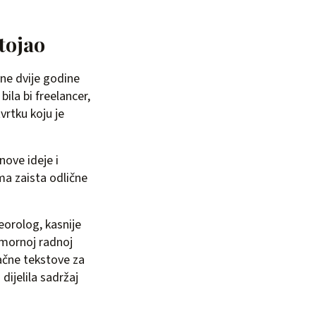
stojao
dne dvije godine
bila bi freelancer,
vrtku koju je
ove ideje i
ma zaista odlične
teorolog, kasnije
umornoj radnoj
lačne tekstove za
dijelila sadržaj