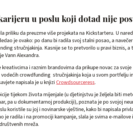
karijeru u poslu koji dotad nije po
la priliku da preuzme više projekata na Kickstarteru. U nare
ledao je ovako: po danu bi radila svoj stalni posao, a navečer 
ng stručnjakinja. Kasnije se to pretvorilo u pravi biznis, a t
je Vann Alexandra.
kreativcima i raznim brandovima da prikupe novac za svoje n
 vodećih crowdfunding stručnjakinja koja u svom portfelju i
savjete napisala je u knjizi
Crowdsourceress
.
icije tijekom života mijenjale (u djetinjstvu je željela biti me
inar, pa u dokumentarnoj produkciji), poznata je po svojoj ne
lu koristile su joj i novinarske vještine, kako bi napisala priv
je radila i na promociji kampanje, slala je svima e-mailove i 
društvenih mreža.