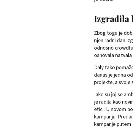
Izgradila 
Zbog toga je dobi
njen radni dan izg
odnosno crowdfundi
osnovala nazvala 
Daly tako pomaže 
danas je jedna od
projekte, a svoje 
Iako su joj se amb
je radila kao nov
etici. U novom pos
kampanju. Predano 
kampanje putem 