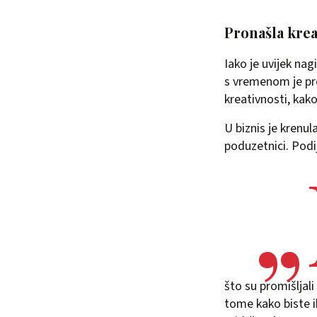
Pronašla kre
Iako je uvijek nag
s vremenom je pr
kreativnosti, kak
U biznis je krenula
poduzetnici. Podij
što su promišljali
tome kako biste ih