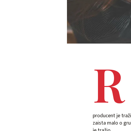
R
producent je traž
zaista malo o gru
je tražio.