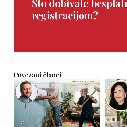
Što dobivate bespla
registracijom?
Povezani članci