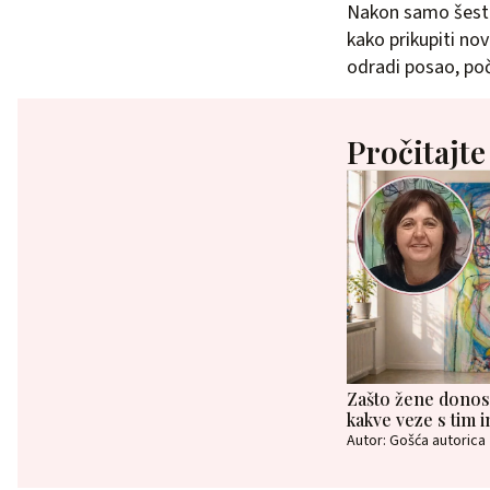
Nakon samo šest m
kako prikupiti no
odradi posao, poč
Pročitajte
Zašto žene donose 
kakve veze s tim i
Autor: Gošća autorica