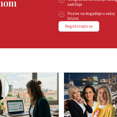
tnom
sadržaja
Pozive na događaje u vašoj
blizini
Registrirajte se