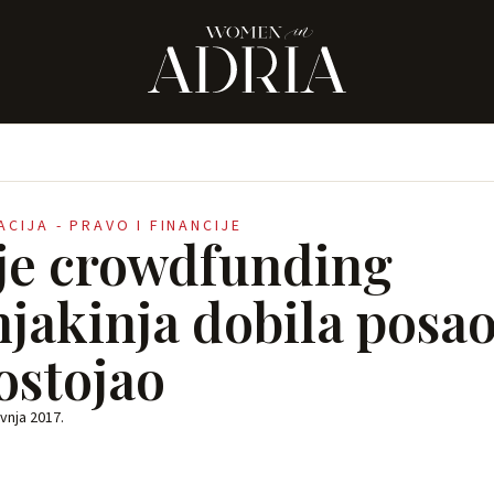
RACIJA - PRAVO I FINANCIJE
je crowdfunding
jakinja dobila posao
ostojao
avnja 2017.