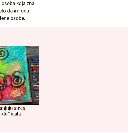
a osoba koja zna
jelo da im ona
slene osobe.
anjuju stres
-do” alata