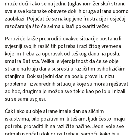
može doći i ako se na jednu (uglavnom žensku) stranu
svale sve kućanske obaveze dok ih druga strana uporno
zaobilazi. Pojačat će se nakupljene frustracije i osjećaj
razočaranja što će svima u kući pokvariti večer.
Parovi će lakše prebroditi ovakve situacije postanu li
svjesniji svojih različitih potreba i različitog vremena
koje im treba za oporavak od teškog dana na poslu,
smatra Batista. Velika je vjerojatnost da će se obje
strane na kraju dana susresti u različitim psihofizičkim
stanjima. Dok su jedni dan na poslu proveli u nizu
problema i izvanrednih situacija koje su morali riješavati
ad hoc, drugima je možda sve teklo kao po loju i nizali
su se sami uspjesi.
Čak i ako su obje strane imale dan sa sličnim
iskustvima, bilo pozitivnim ili teškim, ljudi često imaju
potrebu proraditi ih na različite načine. Jedni vole sve
odmah ispričati dok drugi trebaju samoću kako bi u