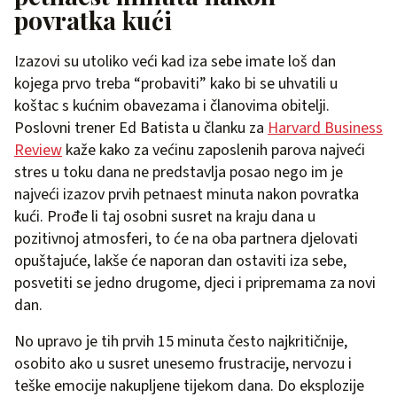
povratka kući
Izazovi su utoliko veći kad iza sebe imate loš dan
kojega prvo treba “probaviti” kako bi se uhvatili u
koštac s kućnim obavezama i članovima obitelji.
Poslovni trener Ed Batista u članku za
Harvard Business
Review
kaže kako za većinu zaposlenih parova najveći
stres u toku dana ne predstavlja posao nego im je
najveći izazov prvih petnaest minuta nakon povratka
kući. Prođe li taj osobni susret na kraju dana u
pozitivnoj atmosferi, to će na oba partnera djelovati
opuštajuće, lakše će naporan dan ostaviti iza sebe,
posvetiti se jedno drugome, djeci i pripremama za novi
dan.
No upravo je tih prvih 15 minuta često najkritičnije,
osobito ako u susret unesemo frustracije, nervozu i
teške emocije nakupljene tijekom dana. Do eksplozije