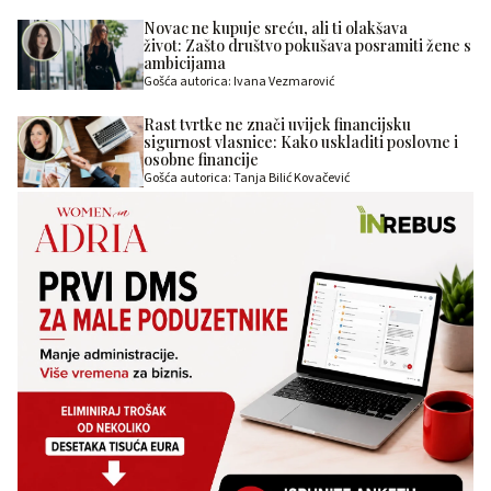
Novac ne kupuje sreću, ali ti olakšava
život: Zašto društvo pokušava posramiti žene s
ambicijama
Gošća autorica: Ivana Vezmarović
Rast tvrtke ne znači uvijek financijsku
sigurnost vlasnice: Kako uskladiti poslovne i
osobne financije
Gošća autorica: Tanja Bilić Kovačević