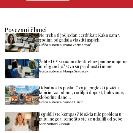
Povezani članci
Ne treba ti još jedan certifikat: Kako sam 5
godina odgađala vlastiti uspjeh
Gošća autorica: Ivana Vezmarović
Želite DIY vizualni identitet uz pomoć umjetne
inteligencije? Ovo su prednosti i mane
Gošća autorica: Marija Gradečak
Odsutnost s posla: Ovo je engleski jezični
labirint za odmor, rodiljni dopust, bolovanje,
slobodne dane…
Gošća autorica: Sanda Lisičin
Izgubili ste kompas? Možda nije problem u
putu, nego u tome što ste se udaljili od sebe
Sponzorirani Članak