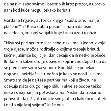
da na njih zaboravimo i bacimo ih kroz prozor, a upravo
nam kod kuće mogu itekako koristiti.
Gordana Frgačić, autorica knjiga “Zašto smo manje
plaćene?” i “Kako dobiti posao” smatra da osim
navedenih, ima još varijabli koje treba uzeti u obzir.
“Nisu svi partneri otoci za sebe, neki imaju jedno, dvoje,
troje djece, možda roditelje o kojima trebaju brinuti,
kućne ljubimce koji cijeli dan čekaju da ih netko prošeće.
Ili tko zna kakve druge obaveze koje im ne dopuštaju da
se prvo bave sami sa sobom. Konflikti se ponekad
dogode i neizbježni su. Važno je kako se nositi s njima.
Smatram da je najteže partnerima koji u životu ne
očekuju ništa drugo nego idilu. Takve se osobe teško
nose i s najmanjim poteškoćama. Mislim da trebamo
prihvatiti da u životu ne ide sve glatko i kako bi mi htjeli
i da to nije kraj svijeta”, kaže ona.