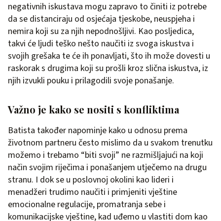
negativnih iskustava mogu zapravo to činiti iz potrebe
da se distanciraju od osjećaja tjeskobe, neuspjeha i
nemira koji su za njih nepodnošljivi. Kao posljedica,
takvi će ljudi teško nešto naučiti iz svoga iskustva i
svojih grešaka te će ih ponavljati, što ih može dovesti u
raskorak s drugima koji su prošli kroz slična iskustva, iz
njih izvukli pouku i prilagodili svoje ponašanje.
Važno je kako se nositi s konfliktima
Batista također napominje kako u odnosu prema
životnom partneru često mislimo da u svakom trenutku
možemo i trebamo “biti svoji” ne razmišljajući na koji
način svojim riječima i ponašanjem utječemo na drugu
stranu. I dok se u poslovnoj okolini kao lideri i
menadžeri trudimo naučiti i primjeniti vještine
emocionalne regulacije, promatranja sebe i
komunikacijske vještine, kad uđemo u vlastiti dom kao