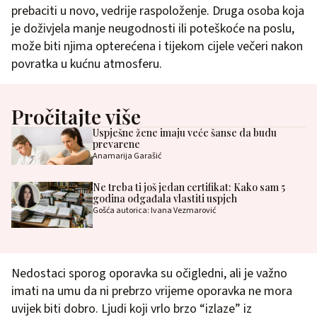
prebaciti u novo, vedrije raspoloženje. Druga osoba koja
je doživjela manje neugodnosti ili poteškoće na poslu,
može biti njima opterećena i tijekom cijele večeri nakon
povratka u kućnu atmosferu.
Pročitajte više
Uspješne žene imaju veće šanse da budu
prevarene
Anamarija Garašić
Ne treba ti još jedan certifikat: Kako sam 5
godina odgađala vlastiti uspjeh
Gošća autorica: Ivana Vezmarović
Nedostaci sporog oporavka su očigledni, ali je važno
imati na umu da ni prebrzo vrijeme oporavka ne mora
uvijek biti dobro. Ljudi koji vrlo brzo “izlaze” iz