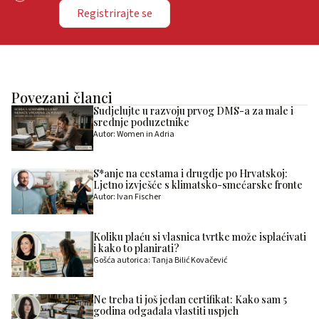
Registrirajte se
Povezani članci
Sudjelujte u razvoju prvog DMS-a za male i
srednje poduzetnike
Autor: Women in Adria
S*anje na cestama i drugdje po Hrvatskoj:
Ljetno izvješće s klimatsko-smećarske fronte
Autor: Ivan Fischer
Koliku plaću si vlasnica tvrtke može isplaćivati
i kako to planirati?
Gošća autorica: Tanja Bilić Kovačević
Ne treba ti još jedan certifikat: Kako sam 5
godina odgađala vlastiti uspjeh