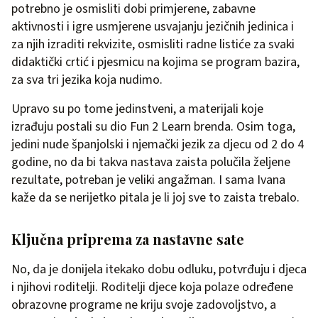
potrebno je osmisliti dobi primjerene, zabavne
aktivnosti i igre usmjerene usvajanju jezičnih jedinica i
za njih izraditi rekvizite, osmisliti radne listiće za svaki
didaktički crtić i pjesmicu na kojima se program bazira,
za sva tri jezika koja nudimo.
Upravo su po tome jedinstveni, a materijali koje
izrađuju postali su dio Fun 2 Learn brenda. Osim toga,
jedini nude španjolski i njemački jezik za djecu od 2 do 4
godine, no da bi takva nastava zaista polučila željene
rezultate, potreban je veliki angažman. I sama Ivana
kaže da se nerijetko pitala je li joj sve to zaista trebalo.
Ključna priprema za nastavne sate
No, da je donijela itekako dobu odluku, potvrđuju i djeca
i njihovi roditelji. Roditelji djece koja polaze određene
obrazovne programe ne kriju svoje zadovoljstvo, a