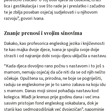
lica i gestikulacija i sve što rade je i preslatko i začudno
te je zbilja poseban osjećaj sudjelovati i u njihovom
razvoju”, govori Ivana.
Znanje prenosi i svojim sinovima
Dakako, kao profesorica engleskog jezika i književnosti
te kao majka dvoje djece, Ivana je spojila svoje dvije
strasti i od najranije dobi svoju djecu uključila u nastavu.
“Kada djeca dovoljno rano počnu s nastavom i to još s
mamom, nemaju osjećaj da uče niti da se od njih nešto
očekuje. Opuštena su, prirodna, ne boje se pogriješiti,
raduju se engleskome jer je to samo zabava na koju idu
s mamom. Danas moji sinovi pohađaju nastavu kod
kolegica. Mlađi je krenuo prije godinu dana i već ima
sasvim pristojan fond engleskog vokabulara, dok je
stariji kao sedmogodišnjak već dvojezičan”, napominje