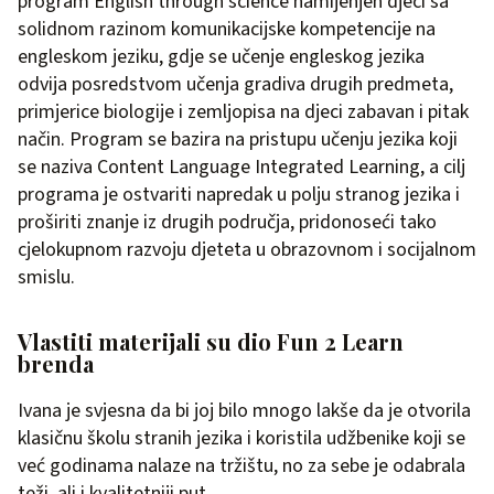
program English through science namijenjen djeci sa
solidnom razinom komunikacijske kompetencije na
engleskom jeziku, gdje se učenje engleskog jezika
odvija posredstvom učenja gradiva drugih predmeta,
primjerice biologije i zemljopisa na djeci zabavan i pitak
način. Program se bazira na pristupu učenju jezika koji
se naziva Content Language Integrated Learning, a cilj
programa je ostvariti napredak u polju stranog jezika i
proširiti znanje iz drugih područja, pridonoseći tako
cjelokupnom razvoju djeteta u obrazovnom i socijalnom
smislu.
Vlastiti materijali su dio Fun 2 Learn
brenda
Ivana je svjesna da bi joj bilo mnogo lakše da je otvorila
klasičnu školu stranih jezika i koristila udžbenike koji se
već godinama nalaze na tržištu, no za sebe je odabrala
teži, ali i kvalitetniji put.