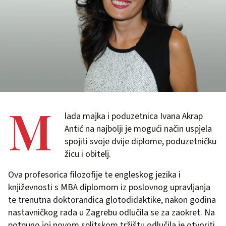
M
lada majka i poduzetnica Ivana Akrap
Antić na najbolji je mogući način uspjela
spojiti svoje dvije diplome, poduzetničku
žicu i obitelj.
Ova profesorica filozofije te engleskog jezika i
književnosti s MBA diplomom iz poslovnog upravljanja
te trenutna doktorandica glotodidaktike, nakon godina
nastavničkog rada u Zagrebu odlučila se za zaokret. Na
potpuno joj novom splitskom tržištu odlučila je otvoriti