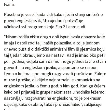
Ivana.
Posebno je veseli kada vidi kako njezin stariji sin tečno
govori engleski jezik, što ujedno i potvrđuje
učinkovitost programa koje Fun 2 Learn nudi.
“Nisam radila ništa drugo doli ispunjavala obaveze koje
imaju i ostali roditelji naših polaznika, a to je jednom
dnevno pustiti didaktički animirani film ili pjesmicu koju
taj tjedan obrađujemo na nastavi. Kad je imao oko pet i
pol godina, vidjela sam da mu mogu jednostavne stvari
govoriti na engleskom jeziku, a spontano se raspon
tema o kojima smo mogli razgovarati proširivao. Zalete
mu se i greške, ali dijete najnormalnije komunicira na
engleskom jeziku o čemu god, s kim god. Kad ga čujem
kako on i prijatelj iz grupe nakon sata u hodniku ležerno
nastavljaju razgovarati na engleskom, to je prekrasan
osjećaj, kako osobno, tako i profesionalno”, zaključuje