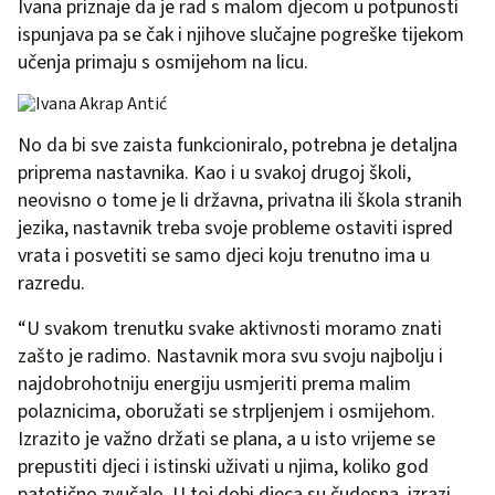
Ivana priznaje da je rad s malom djecom u potpunosti
ispunjava pa se čak i njihove slučajne pogreške tijekom
učenja primaju s osmijehom na licu.
No da bi sve zaista funkcioniralo, potrebna je detaljna
priprema nastavnika. Kao i u svakoj drugoj školi,
neovisno o tome je li državna, privatna ili škola stranih
jezika, nastavnik treba svoje probleme ostaviti ispred
vrata i posvetiti se samo djeci koju trenutno ima u
razredu.
“U svakom trenutku svake aktivnosti moramo znati
zašto je radimo. Nastavnik mora svu svoju najbolju i
najdobrohotniju energiju usmjeriti prema malim
polaznicima, oboružati se strpljenjem i osmijehom.
Izrazito je važno držati se plana, a u isto vrijeme se
prepustiti djeci i istinski uživati u njima, koliko god
patetično zvučalo. U toj dobi djeca su čudesna, izrazi