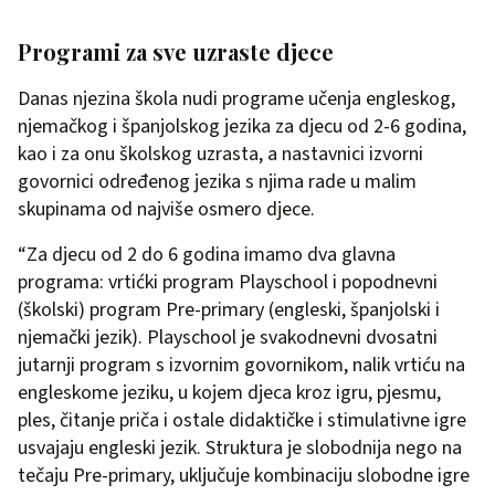
Programi za sve uzraste djece
Danas njezina škola nudi programe učenja engleskog,
njemačkog i španjolskog jezika za djecu od 2-6 godina,
kao i za onu školskog uzrasta, a nastavnici izvorni
govornici određenog jezika s njima rade u malim
skupinama od najviše osmero djece.
“Za djecu od 2 do 6 godina imamo dva glavna
programa: vrtićki program Playschool i popodnevni
(školski) program Pre-primary (engleski, španjolski i
njemački jezik). Playschool je svakodnevni dvosatni
jutarnji program s izvornim govornikom, nalik vrtiću na
engleskome jeziku, u kojem djeca kroz igru, pjesmu,
ples, čitanje priča i ostale didaktičke i stimulativne igre
usvajaju engleski jezik. Struktura je slobodnija nego na
tečaju Pre-primary, uključuje kombinaciju slobodne igre