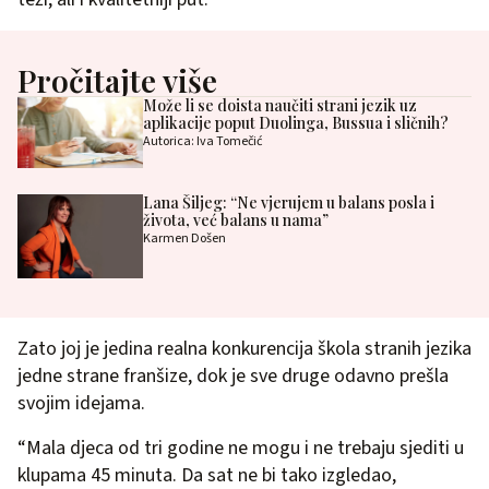
Pročitajte više
Može li se doista naučiti strani jezik uz
aplikacije poput Duolinga, Bussua i sličnih?
Autorica: Iva Tomečić
Lana Šiljeg: “Ne vjerujem u balans posla i
života, već balans u nama”
Karmen Došen
Zato joj je jedina realna konkurencija škola stranih jezika
jedne strane franšize, dok je sve druge odavno prešla
svojim idejama.
“Mala djeca od tri godine ne mogu i ne trebaju sjediti u
klupama 45 minuta. Da sat ne bi tako izgledao,