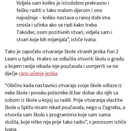
Vidjela sam koliko je istodobno prekrasno i
teško raditi s tako malom djecom i ono
najvažnije – koliko nastava u ranoj dobi ima
smisla i učinka ako se radi kako treba.
Također, osim pozitivnih stvari, vidjela sam i
stvari koje bih mijenjala”, ističe Ivana.
Tako je započelo otvaranje škole stranih jezika Fun 2
Learn u Splitu. Hrabro se odlučila otvoriti školu u gradu
u kojem ranije nikada nije poučavala i usmjeriti se na
dječje
rano učenje jezika
.
“Obično kada nastavnici otvaraju svoje škole odlaze iz
neke škole i povuku polaznike ili bar dobar dio njih sa
sobom iz škole u kojoj su radili. Prije otvaranja vlastite
škole u Splitu nisam nikad poučavala, nego u Zagrebu, a
otvorila sam školu s programima koje sam sama
složila, koje nitko nije prije tako radio”, s ponosom ističe
Ivana.