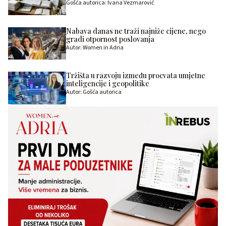
Gošća autorica: Ivana Vezmarović
Nabava danas ne traži najniže cijene, nego
gradi otpornost poslovanja
Autor: Women in Adria
Tržišta u razvoju između procvata umjetne
inteligencije i geopolitike
Autor: Gošća autorica