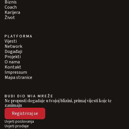
Biznis
Coach
Karijera
Život
PLATFORMA
Vijesti
Network
Događaji
Projekti
O nama
Kontakt
Impressum
Mapa stranice
BUDI DIO WIA MREŽE
Ne propusti događaje u tvojoj blizini, primaj vijesti koje te
zanimaju
Registriraj se
Uvjeti poslovanja
Uvjeti prodaje