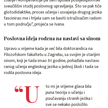
znanje i kompetencije pa sam upisala poslijediplomski
sveučilišni studij poslovnog upravljanja. Što se pak tiče
glotodidaktike, proces učenja i usvajanja drugog jezika
fascinirao me i htjela sam se baviti istraživačim radom
u tom području”, prisjeća se Ivana.
Poslovna ideja rođena na nastavi sa sinom
Upravo u vrijeme kada je već bila doktorandica na
Filozofskom fakultetu u Zagrebu, sa svojim je starijim
sinom, koji je tada imao tri godine, pohađala nastavu
ranog učenja engleskog jezika u jednoj školi i tada se
rodila poslovna ideja.
“U
to mi je vrijeme glava bila
puna teorija o učenju i
poučavanju stranih jezika i
sve se nekako posložilo.