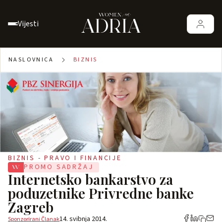
Vijesti
NASLOVNICA
BIZNIS
BIZNIS - PRAVO I FINANCIJE
PROMO SADRŽAJ
Internetsko bankarstvo za
poduzetnike Privredne banke
Zagreb
14. svibnja 2014.
Sponzorirani Članak