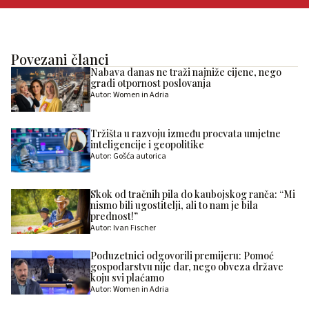
Povezani članci
Nabava danas ne traži najniže cijene, nego
gradi otpornost poslovanja
Autor: Women in Adria
Tržišta u razvoju između procvata umjetne
inteligencije i geopolitike
Autor: Gošća autorica
Skok od tračnih pila do kaubojskog ranča: “Mi
nismo bili ugostitelji, ali to nam je bila
prednost!”
Autor: Ivan Fischer
Poduzetnici odgovorili premijeru: Pomoć
gospodarstvu nije dar, nego obveza države
koju svi plaćamo
Autor: Women in Adria