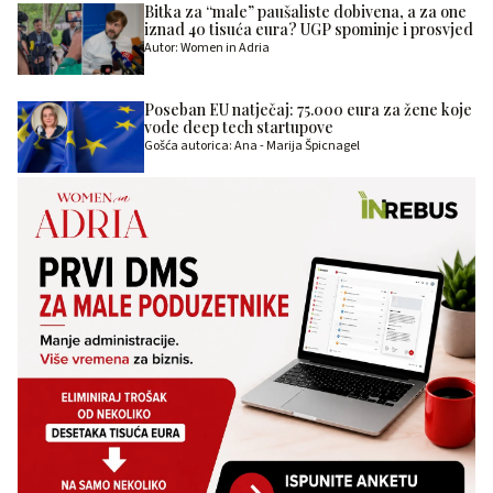
Bitka za “male” paušaliste dobivena, a za one
iznad 40 tisuća eura? UGP spominje i prosvjed
Autor: Women in Adria
Poseban EU natječaj: 75.000 eura za žene koje
vode deep tech startupove
Gošća autorica: Ana - Marija Špicnagel