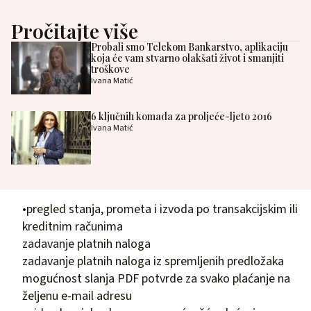
Pročitajte više
Probali smo Telekom Bankarstvo, aplikaciju
koja će vam stvarno olakšati život i smanjiti
troškove
Ivana Matić
6 ključnih komada za proljeće-ljeto 2016
Ivana Matić
•pregled stanja, prometa i izvoda po transakcijskim ili
kreditnim računima
zadavanje platnih naloga
zadavanje platnih naloga iz spremljenih predložaka
mogućnost slanja PDF potvrde za svako plaćanje na
željenu e-mail adresu