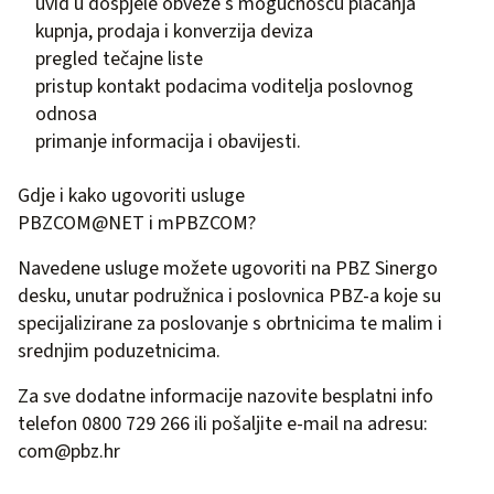
uvid u dospjele obveze s mogućnošću plaćanja
kupnja, prodaja i konverzija deviza
pregled tečajne liste
pristup kontakt podacima voditelja poslovnog
odnosa
primanje informacija i obavijesti.
Gdje i kako ugovoriti usluge
PBZCOM@NET i mPBZCOM?
Navedene usluge možete ugovoriti na PBZ Sinergo
desku, unutar podružnica i poslovnica PBZ-a koje su
specijalizirane za poslovanje s obrtnicima te malim i
srednjim poduzetnicima.
Za sve dodatne informacije nazovite besplatni info
telefon 0800 729 266 ili pošaljite e-mail na adresu:
com@pbz.hr