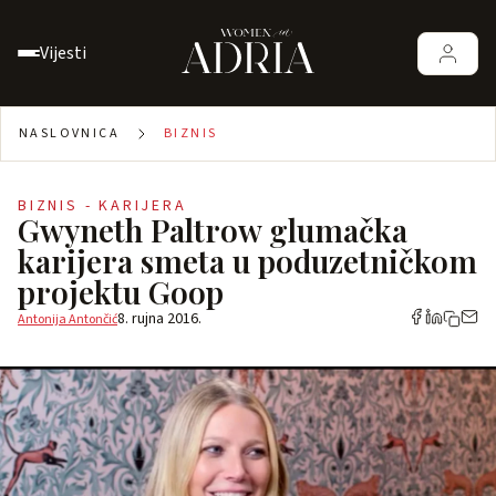
Vijesti
NASLOVNICA
BIZNIS
BIZNIS - KARIJERA
Gwyneth Paltrow glumačka
karijera smeta u poduzetničkom
projektu Goop
8. rujna 2016.
Antonija Antončić