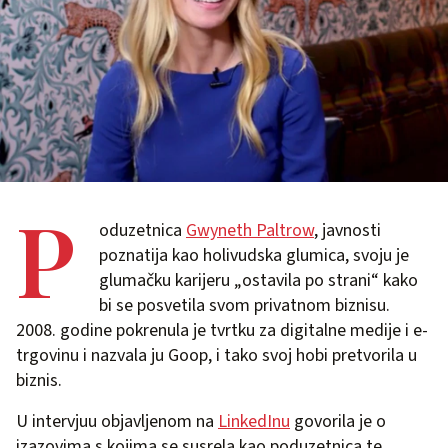
P
oduzetnica
Gwyneth Paltrow
, javnosti
poznatija kao holivudska glumica, svoju je
glumačku karijeru „ostavila po strani“ kako
bi se posvetila svom privatnom biznisu.
2008. godine pokrenula je tvrtku za digitalne medije i e-
trgovinu i nazvala ju Goop, i tako svoj hobi pretvorila u
biznis.
U intervjuu objavljenom na
LinkedInu
govorila je o
izazovima s kojima se susrela kao poduzetnica te