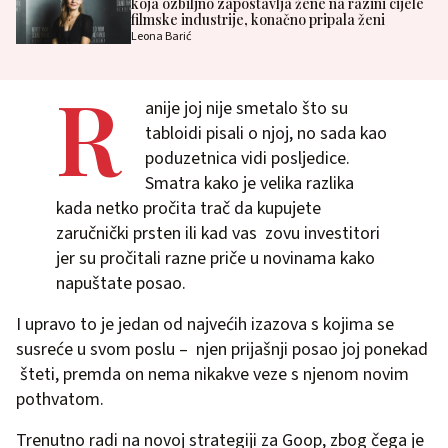
koja ozbiljno zapostavlja žene na razini cijele
filmske industrije, konačno pripala ženi
Leona Barić
R
anije joj nije smetalo što su
tabloidi pisali o njoj, no sada kao
poduzetnica vidi posljedice.
Smatra kako je velika razlika
kada netko pročita trač da kupujete
zaručnički prsten ili kad vas zovu investitori
jer su pročitali razne priče u novinama kako
napuštate posao.
I upravo to je jedan od najvećih izazova s kojima se
susreće u svom poslu – njen prijašnji posao joj ponekad
šteti, premda on nema nikakve veze s njenom novim
pothvatom.
Trenutno radi na novoj strategiji za Goop, zbog čega je