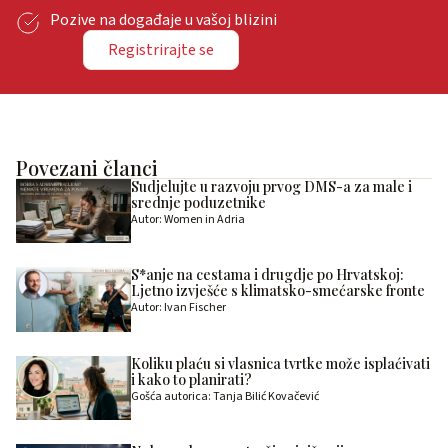
Pozive na događaje u vašoj blizini
Registrirajte se
Povezani članci
Sudjelujte u razvoju prvog DMS-a za male i
srednje poduzetnike
Autor: Women in Adria
S*anje na cestama i drugdje po Hrvatskoj:
Ljetno izvješće s klimatsko-smećarske fronte
Autor: Ivan Fischer
Koliku plaću si vlasnica tvrtke može isplaćivati
i kako to planirati?
Gošća autorica: Tanja Bilić Kovačević