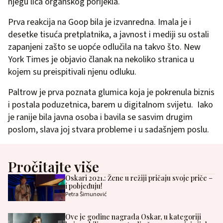
njegu lica organskog porijekla.
Prva reakcija na Goop bila je izvanredna. Imala je i
desetke tisuća pretplatnika, a javnost i mediji su ostali
zapanjeni zašto se uopće odlučila na takvo što. New
York Times je objavio članak na nekoliko stranica u
kojem su preispitivali njenu odluku.
Paltrow je prva poznata glumica koja je pokrenula biznis
i postala poduzetnica, barem u digitalnom svijetu. Iako
je ranije bila javna osoba i bavila se sasvim drugim
poslom, slava joj stvara probleme i u sadašnjem poslu.
Pročitajte više
Oskari 2021.: Žene u režiji pričaju svoje priče –
i pobjeđuju!
Petra Šimunović
Ove je godine nagrada Oskar, u kategoriji