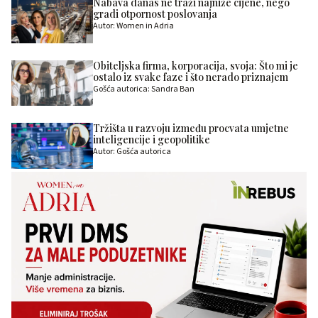
Nabava danas ne traži najniže cijene, nego
gradi otpornost poslovanja
Autor: Women in Adria
Obiteljska firma, korporacija, svoja: Što mi je
ostalo iz svake faze i što nerado priznajem
Gošća autorica: Sandra Ban
Tržišta u razvoju između procvata umjetne
inteligencije i geopolitike
Autor: Gošća autorica