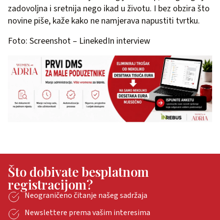
zadovoljna i sretnija nego ikad u životu. I bez obzira što
novine piše, kaže kako ne namjerava napustiti tvrtku.
Foto: Screenshot – LinekedIn interview
Što dobivate besplatnom
registracijom?
Neograničeno čitanje našeg sadržaja
Newslettere prema vašim interesima