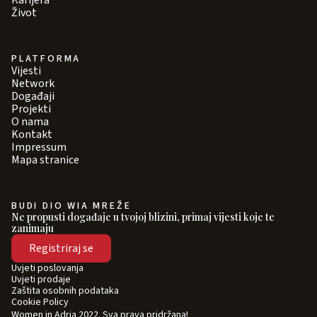
Karijera
Život
PLATFORMA
Vijesti
Network
Događaji
Projekti
O nama
Kontakt
Impressum
Mapa stranice
BUDI DIO WIA MREŽE
Ne propusti događaje u tvojoj blizini, primaj vijesti koje te
zanimaju
Registriraj se
Uvjeti poslovanja
Uvjeti prodaje
Zaštita osobnih podataka
Cookie Policy
Women in Adria 2022. Sva prava pridržana!