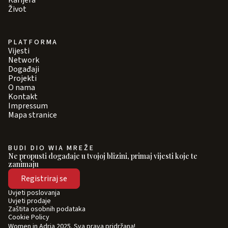
Karijera
Život
PLATFORMA
Vijesti
Network
Događaji
Projekti
O nama
Kontakt
Impressum
Mapa stranice
BUDI DIO WIA MREŽE
Ne propusti događaje u tvojoj blizini, primaj vijesti koje te
zanimaju
Registriraj se
Uvjeti poslovanja
Uvjeti prodaje
Zaštita osobnih podataka
Cookie Policy
Women in Adria 2025. Sva prava pridržana!