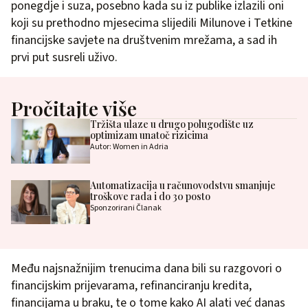
ponegdje i suza, posebno kada su iz publike izlazili oni
koji su prethodno mjesecima slijedili Milunove i Tetkine
financijske savjete na društvenim mrežama, a sad ih
prvi put susreli uživo.
Pročitajte više
Tržišta ulaze u drugo polugodište uz
optimizam unatoč rizicima
Autor: Women in Adria
Automatizacija u računovodstvu smanjuje
troškove rada i do 30 posto
Sponzorirani Članak
Među najsnažnijim trenucima dana bili su razgovori o
financijskim prijevarama, refinanciranju kredita,
financijama u braku, te o tome kako AI alati već danas