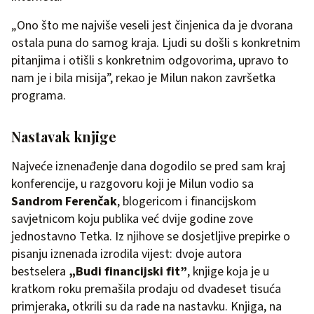
„Ono što me najviše veseli jest činjenica da je dvorana
ostala puna do samog kraja. Ljudi su došli s konkretnim
pitanjima i otišli s konkretnim odgovorima, upravo to
nam je i bila misija”, rekao je Milun nakon završetka
programa.
Nastavak knjige
Najveće iznenađenje dana dogodilo se pred sam kraj
konferencije, u razgovoru koji je Milun vodio sa
Sandrom Ferenčak
, blogericom i financijskom
savjetnicom koju publika već dvije godine zove
jednostavno Tetka. Iz njihove se dosjetljive prepirke o
pisanju iznenada izrodila vijest: dvoje autora
bestselera
„Budi financijski fit”
, knjige koja je u
kratkom roku premašila prodaju od dvadeset tisuća
primjeraka, otkrili su da rade na nastavku. Knjiga, na