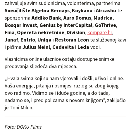
zahvaljuje svim sudionicima, volonterima, partnerima
Sveučilište Algebra Bernays
,
Koykanu
i
Aircashu
te
sponzorima
Addiko Bank
,
Auro Domus
,
Mudrica
,
Bosqar Invest
,
Genius by InterCapital
,
GoThrive
,
Fina
,
Opereta nekretnine
,
Division
,
kompare.hr
,
Janaf
,
Entrio
,
Uniqa
i
Restoran Leon
te službenoj kavi
i pićima
Julius Meinl
,
Cedevita
i
Leda
vodi.
Vlasnicima online ulaznice ostaju dostupne snimke
predavanja sljedeća dva mjeseca.
„Hvala svima koji su nam vjerovali i došli, uživo i online.
Vaša energija, pitanja i osmijesi razlog su zbog kojeg
ovo radimo. Vidimo se i iduće godine, a do tada,
nadamo se, i pred policama s novom knjigom”, zaključio
je Toni Milun.
Foto: DOKU Films