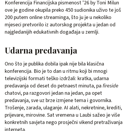
Konferencija Financijska pismenost ’26 by Toni Milun
ove je godine okupila preko 450 sudionika uživo te još
200 putem online streaminga, što ju je u nekoliko
mjeseci pretvorilo iz autorskog projekta u jedan od
najgledanijih edukativnih događaja u zemlji.
Udarna predavanja
Ono što je publika dobila ipak nije bila klasična
konferencija. Bio je to dan u ritmu koji bi mnogi
televizijski formati teško izdržali: kratka, udarna
predavanja od deset do petnaest minuta, pa
fireside
chatovi, pa razgovori jedan na jedan, pa opet
predavanja, sve uz brze izmjene tema i govornika.
Trošenje, zarada, ulaganje. AI alati, nekretnine, krediti,
prijevare, mirovine. Sat vremena u Laubi sažeo je više
konkretnih savjeta nego prosječni vikend pretraživanja
interneta.