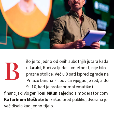
B
ilo je to jedno od onih subotnjih jutara kada
u
Laubi
, Kući za ljude i umjetnost, nije bilo
prazne stolice. Već u 9 sati ispred zgrade na
Prilazu baruna Filipovića vijugao je red, a do
9 i 10, kad je profesor matematike i
financijski vloger
Toni Milun
zajedno s moderatoricom
Katarinom Moškatelo
izašao pred publiku, dvorana je
već disala kao jedno tijelo.