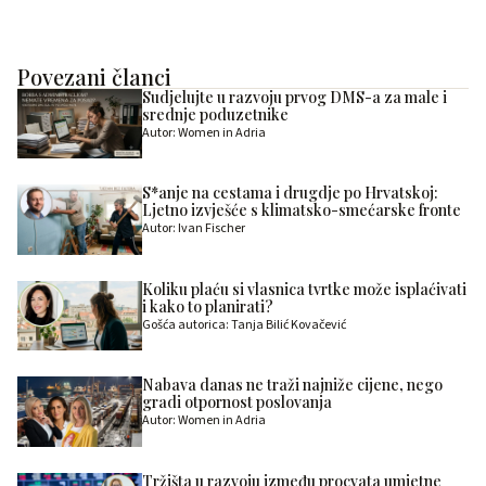
Povezani članci
Sudjelujte u razvoju prvog DMS-a za male i
srednje poduzetnike
Autor: Women in Adria
S*anje na cestama i drugdje po Hrvatskoj:
Ljetno izvješće s klimatsko-smećarske fronte
Autor: Ivan Fischer
Koliku plaću si vlasnica tvrtke može isplaćivati
i kako to planirati?
Gošća autorica: Tanja Bilić Kovačević
Nabava danas ne traži najniže cijene, nego
gradi otpornost poslovanja
Autor: Women in Adria
Tržišta u razvoju između procvata umjetne