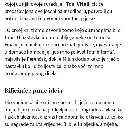
kojoj uz njih dvoje surađuje i
Toni Vitali
, bit će
predstavljena ove jeseni na Interliberu, potvrdili su
autori, izazvavši u dvorani spontani pljesak.
„U prvoj knjizi smo otvorili teme koje su mnogima bile
tabu. U nastavku idemo dublje, a neke od teme su
Financije u braku, kako prepoznati prevare, investiranje
u domaće kompanije i još mnogo kvalitetnih tema”,
najavila je Ferenčak, dok je Milun dodao kako je riječ o
nastavku koji diže ljestvicu ionako već iznimno
prodavanog prvog dijela.
Bilježnice pune ideja
Dio sudionika nije otišao samo s bilježnicama punim
ideja. Tijekom dana podijeljene su i nagrade za vlasnike
fizičkih ulaznica, a izrazi lica dobitnika otkrivali su koliko
su nagrade zaista vrijedne. Bilo je tu pljeska, smijeha,