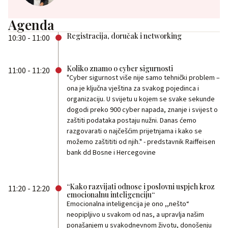
Agenda
Registracija, doručak i networking
10:30 - 11:00
Koliko znamo o cyber sigurnosti
11:00 - 11:20
"Cyber sigurnost više nije samo tehnički problem –
ona je ključna vještina za svakog pojedinca i
organizaciju. U svijetu u kojem se svake sekunde
dogodi preko 900 cyber napada, znanje i svijest o
zaštiti podataka postaju nužni. Danas ćemo
razgovarati o najčešćim prijetnjama i kako se
možemo zaštititi od njih." - predstavnik Raiffeisen
bank dd Bosne i Hercegovine
“Kako razvijati odnose i poslovni uspjeh kroz
11:20 - 12:20
emocionalnu inteligenciju“
Emocionalna inteligencija je ono ,,nešto“
neopipljivo u svakom od nas, a upravlja našim
ponašanjem u svakodnevnom životu, donošenju