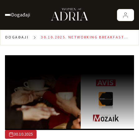
Događaji
DOGAĐAJI
30.10.2025. NETWORKING BREAKFAST
GRUDE: “KAKO RAZVIJATI ODNOSE I
POSLOVNI USPJEH KROZ EMOCIONALNU
INTELIGENCIJU“
30.10.2025