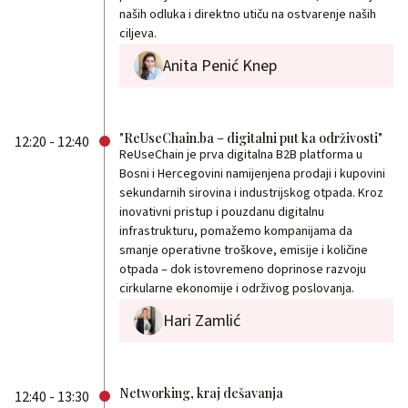
naših odluka i direktno utiču na ostvarenje naših
ciljeva.
Anita Penić Knep
"ReUseChain.ba – digitalni put ka održivosti"
12:20 - 12:40
ReUseChain je prva digitalna B2B platforma u
Bosni i Hercegovini namijenjena prodaji i kupovini
sekundarnih sirovina i industrijskog otpada. Kroz
inovativni pristup i pouzdanu digitalnu
infrastrukturu, pomažemo kompanijama da
smanje operativne troškove, emisije i količine
otpada – dok istovremeno doprinose razvoju
cirkularne ekonomije i održivog poslovanja.
Hari Zamlić
Networking, kraj dešavanja
12:40 - 13:30