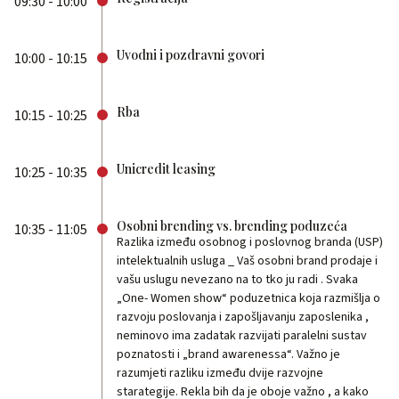
09:30 - 10:00
Uvodni i pozdravni govori
10:00 - 10:15
Rba
10:15 - 10:25
Unicredit leasing
10:25 - 10:35
Osobni brending vs. brending poduzeća
10:35 - 11:05
Razlika između osobnog i poslovnog branda (USP)
intelektualnih usluga _ Vaš osobni brand prodaje i
vašu uslugu nevezano na to tko ju radi . Svaka
„One- Women show“ poduzetnica koja razmišlja o
razvoju poslovanja i zapošljavanju zaposlenika ,
neminovo ima zadatak razvijati paralelni sustav
poznatosti i „brand awarenessa“. Važno je
razumjeti razliku između dvije razvojne
starategije. Rekla bih da je oboje važno , a kako