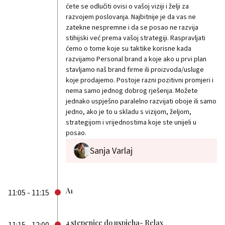
ćete se odlučiti ovisi o vašoj viziji i želji za
razvojem poslovanja. Najbitnije je da vas ne
zatekne nespremne i da se posao ne razvija
stihijski već prema vašoj strategiji. Raspravljati
ćemo o tome koje su taktike korisne kada
razvijamo Personal brand a koje ako u prvi plan
stavljamo naš brand firme ili proizvoda/usluge
koje prodajemo. Postoje razni pozitivni promjeri i
nema samo jednog dobrog rješenja. Možete
jednako uspješno paralelno razvijati oboje ili samo
jedno, ako je to u skladu s vizijom, željom,
strategijom i vrijednostima koje ste unijeli u
posao.
Sanja Varlaj
A1
11:05 - 11:15
4 stepenice do uspjeha- Relax