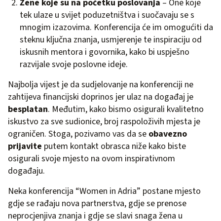
Žene koje su na početku poslovanja
– One koje
tek ulaze u svijet poduzetništva i suočavaju se s
mnogim izazovima. Konferencija će im omogućiti da
steknu ključna znanja, usmjerenje te inspiraciju od
iskusnih mentora i govornika, kako bi uspješno
razvijale svoje poslovne ideje.
Najbolja vijest je da sudjelovanje na konferenciji ne
zahtijeva financijski doprinos jer ulaz na događaj je
besplatan
. Međutim, kako bismo osigurali kvalitetno
iskustvo za sve sudionice, broj raspoloživih mjesta je
ograničen. Stoga, pozivamo vas da se
obavezno
prijavite
putem kontakt obrasca niže kako biste
osigurali svoje mjesto na ovom inspirativnom
događaju.
Neka konferencija “Women in Adria” postane mjesto
gdje se rađaju nova partnerstva, gdje se prenose
neprocjenjiva znanja i gdje se slavi snaga žena u