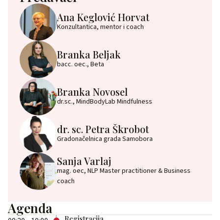
Ana Keglović Horvat
Konzultantica, mentor i coach
Branka Beljak
bacc. oec., Beta
Branka Novosel
dr.sc., MindBodyLab Mindfulness
dr. sc. Petra Škrobot
Gradonačelnica grada Samobora
Sanja Varlaj
mag. oec, NLP Master practitioner & Business
coach
Agenda
Registracija