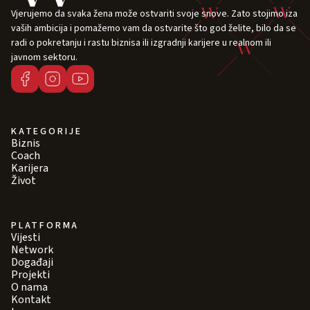
Vjerujemo da svaka žena može ostvariti svoje snove. Zato stojimo iza
vaših ambicija i pomažemo vam da ostvarite što god želite, bilo da se
radi o pokretanju i rastu biznisa ili izgradnji karijere u realnom ili
javnom sektoru.
KATEGORIJE
Biznis
Coach
Karijera
Život
PLATFORMA
Vijesti
Network
Događaji
Projekti
O nama
Kontakt