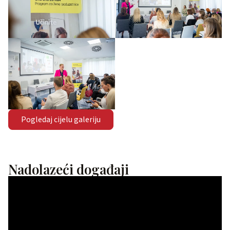
Pogledaj cijelu galeriju
Nadolazeći događaji