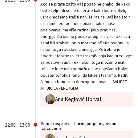
11:15 - 12:00
Ako se pitate zašto vaš posao ne onako ide kako
biste željeli ili se ne osjećate kako biste voljeli,
uzrok možemo tražiti na više razina. Baš kao što ni
mi nismo jednodimenzionalni, tako i naše
poslovanje ima više razina i jako prati našu
energiju. Da bismo posao podigli na višu razinu, a
sami bili stabilni, prvo moramo očistiti osobnu, a
nakon toga i poslovnu energiju. Potrebno je
stvoriti stabilne uvjete i razmišljanja kao preduvjet
za poslovni rast. Tek nakon toga možemo učiti
tehnike koje nam pomažu da se osjećamo bolje,
opušteno, fokusirano i da lakše stvaramo. Radit
ćemo na temeljima dobrog poslovanja: SVIJEST -
INTUICIJA - ENERGIJA
Ana Keglović Horvat
Panel rasprava- Upravljanje poslovnim
12:00 - 13:00
izazovima: