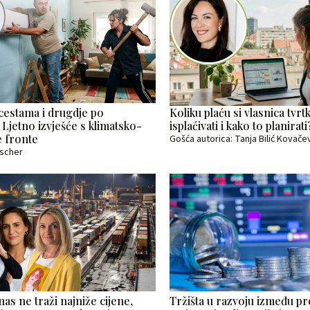
cestama i drugdje po
Koliku plaću si vlasnica tvr
 Ljetno izvješće s klimatsko-
isplaćivati i kako to planirati
 fronte
Gošća autorica: Tanja Bilić Kovače
ischer
as ne traži najniže cijene,
Tržišta u razvoju između pr