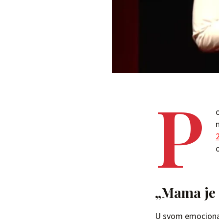
P
„Mama je 
U svom emocionaln