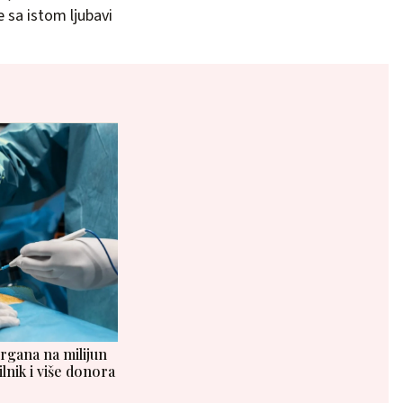
e sa istom ljubavi
rgana na milijun
lnik i više donora