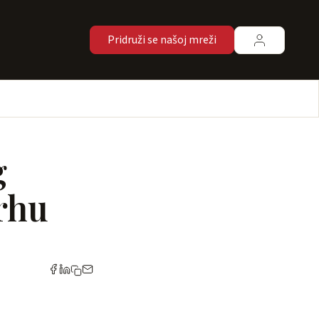
Pridruži se našoj mreži
g
vrhu