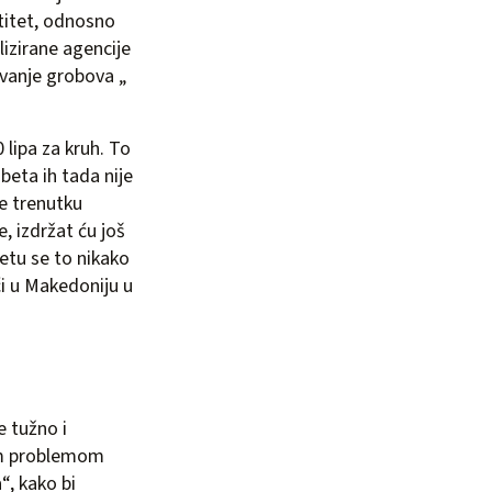
ntitet, odnosno
lizirane agencije
avanje grobova „
0 lipa za kruh. To
beta ih tada nije
e trenutku
, izdržat ću još
betu se to nikako
ići u Makedoniju u
e tužno i
 tim problemom
“, kako bi