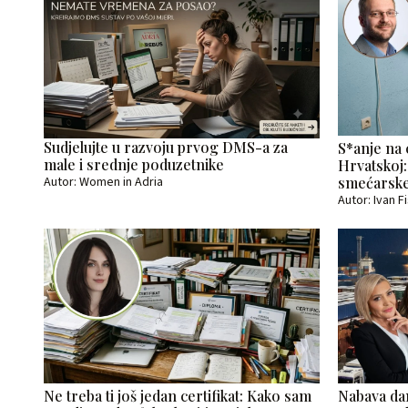
Sudjelujte u razvoju prvog DMS-a za
S*anje na 
male i srednje poduzetnike
Hrvatskoj:
Autor: Women in Adria
smećarske
Autor: Ivan F
Ne treba ti još jedan certifikat: Kako sam
Nabava dan