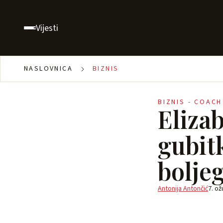
Vijesti
NASLOVNICA
BIZNIS
BIZNIS - COACH
Elizab
gubit
bolje
Antonija Antončić
7. ož