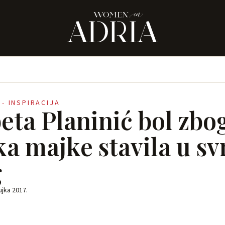
 - INSPIRACIJA
eta Planinić bol zbo
ka majke stavila u s
g
ujka 2017.