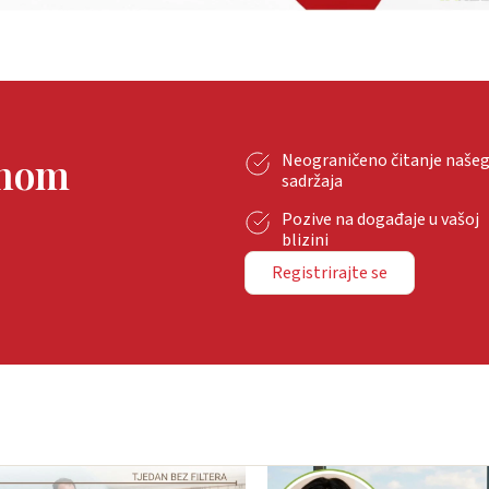
tnom
Neograničeno čitanje naše
sadržaja
Pozive na događaje u vašoj
blizini
Registrirajte se