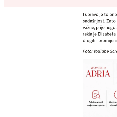
I upravo je to ono
sadašnjost. Zato 
važne, prije nego
rekla je Elizabeta 
drugih i promijenil
Foto: YouTube Sc