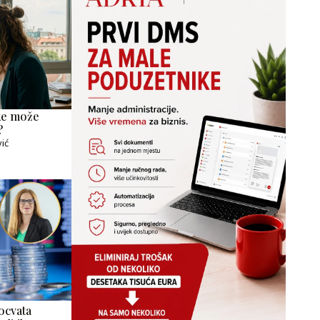
tke može
?
vić
ocvata