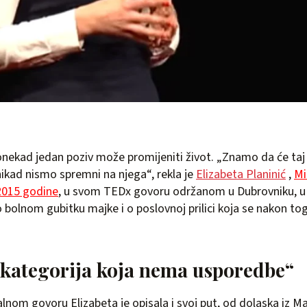
onekad jedan poziv može promijeniti život. „Znamo da će taj p
nikad nismo spremni na njega“, rekla je
Elizabeta Planinić
,
Mi
2015 godine
, u svom TEDx govoru održanom u Dubrovniku, u 
o bolnom gubitku majke i o poslovnoj prilici koja se nakon tog
kategorija koja nema usporedbe“
om govoru Elizabeta je opisala i svoj put, od dolaska iz M