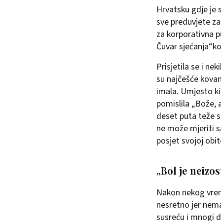
Hrvatsku gdje je s
sve preduvjete za 
za korporativna p
Čuvar sjećanja“koj
Prisjetila se i ne
su najčešće kovan
imala. Umjesto ki
pomislila „Bože, 
deset puta teže si
ne može mjeriti sa
posjet svojoj obite
„Bol je neizos
Nakon nekog vreme
nesretno jer nema 
susreću i mnogi dr