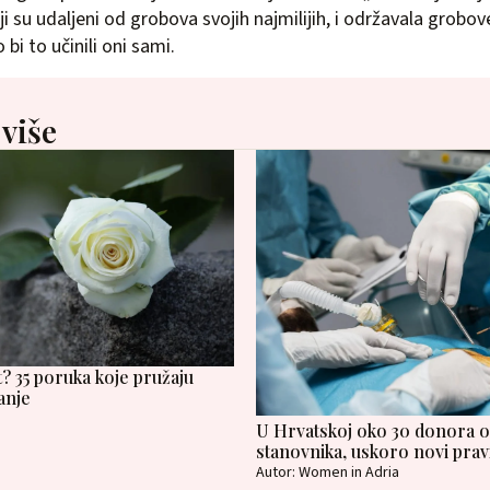
i su udaljeni od grobova svojih najmilijih, i održavala grobov
 bi to učinili oni sami.
 više
t? 35 poruka koje pružaju
anje
U Hrvatskoj oko 30 donora o
stanovnika, uskoro novi pravi
Autor: Women in Adria