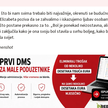
 što bi nam svima trebalo biti najvažnije, okrenuti se budućnos
Elizabeta poziva da se zahvalimo i iskazujemo ljubav osoba
 što postane prekasno za to. „Bol je ponekad neizostavna, ali 
i zaključila kako je ona svoju bol stavila u svrhu boljeg, kako b
a svijet.
reenshot