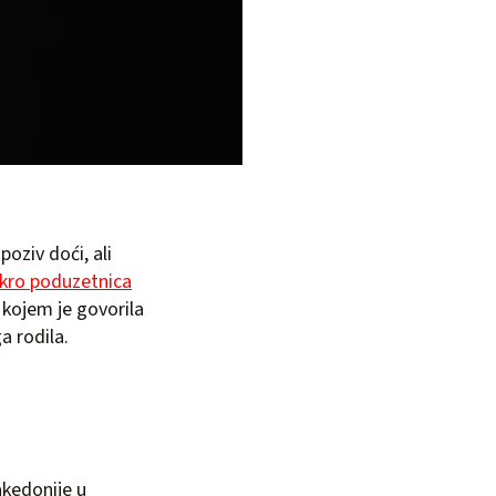
oziv doći, ali
kro poduzetnica
kojem je govorila
a rodila.
akedonije u