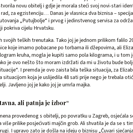
tvorila novu obitelj i gdje je morala steći svoj novi-stari ide
rad, za egzistenciju… Danas je vlasnica dva biznisa – specija
utovanja „Putujbolje“ i prvog i jedinstvenog servisa za održ
i pokriva cijelu Hrvatsku.
kih svojih teških trenutaka. Tako joj je jednom prilikom falilo 2
ice koje imamo pobacane po torbama ili džepovima, ali Eliza
logram kruha, mogla je kupiti samo pola kilograma, i u tom j
ako je ovo nešto što moram izdržati da mi u životu bude bolje
tuacije“. I premda je ovo zaista bila teška situacija, za Eliza
 situacijom koja je uslijedila 48 sati prije nego je trebala ot
lji. Javljeno joj je kako joj je umrla majka.
tavna, ali patnja je izbor“
na provedenog s obitelji, po povratku u Zagreb, osjećala s
više prilike posjećivati majčin grob. Ali shvatila je da se s
ugi. I upravo zato je došla na ideju o biznisu „Čuvari sjećanja