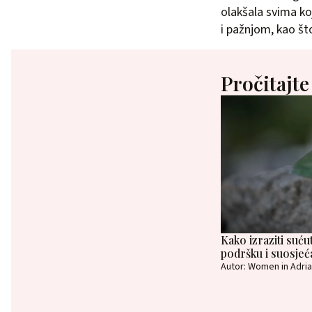
olakšala svima koj
i pažnjom, kao što
Pročitajte
Kako izraziti suću
podršku i suosjeć
Autor: Women in Adria