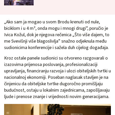
„Ako sam ja mogao u svom Brodu krenuti od nule,
biciklom i u 4 m², onda mogu i mnogi drugi”, poručio je
Ivica Kožul, dok je njegova rečenica „Što više dajem, to
me Svevišnji više blagoslivlja” snažno odjeknula među
sudionicima konferencije i sažela duh cijelog događaja.
Kroz ostale panele sudionici su otvoreno razgovarali o
izazovima prijenosa poslovanja, profesionalizaciji
upravljanja, financiranju razvoja i ulozi obiteljskih tvrtki u
nacionalnoj ekonomiji. Poseban naglasak stavljen je na
činjenicu da obiteljske tvrtke dugoročno promišljaju
budućnost, ostaju u lokalnim zajednicama, zapošljavaju
ljude i prenose znanje i vrijednosti novim generacijama.