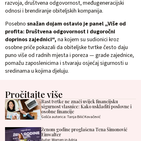
razvoja, društvena odgovornost, međugeneracijski
odnosi i brendiranje obiteljskih kompanija.
Posebno
snažan dojam ostavio je panel „Više od
profita: Društvena odgovornost i dugoročni
doprinos zajednici“,
na kojem su sudionici kroz
osobne priče pokazali da obiteljske tvrtke često daju
puno više od radnih mjesta i poreza — grade zajednice,
pomažu zaposlenicima i stvaraju osjećaj sigurnosti u
sredinama u kojima djeluju.
Pročitajte više
Rast tvrtke ne znači uvijek financijsku
sigurnost vlasnice: Kako uskladiti poslovne i
osobne financije
Gošća autorica: Tanja Bilić Kovačević
Ženom godine proglašena Tena Šimonović
Einwalter
Autor: Women in Adria