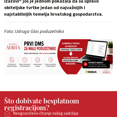
izazovi“ još je jednom pokazala da su upravo
obiteljske tvrtke jedan od najvažnijih i
najstabilnijih temelja hrvatskog gospodarstva.
Foto: Udruga Glas poduzetnika
Što dobivate besplatnom
registracijom?
Neograničeno čitanje našeg sadržaja