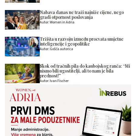
Nabava danas ne traži najniže cijene, nego
gradi otpornost poslovanja
Autor: Women in Adria
Tržišta u razvoju između procvata umjetne
inteligencije i geopolitike
Autor: Gošća autorica
Skok od tračnih pila do kaubojskog ranča: “Mi
nismo bili ugostitelji, ali to nam je bila
prednost!”
Autor: Ivan Fischer