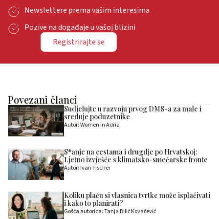
Newslettere prema vašim interesima
Pozive na događaje u vašoj blizini
Registrirajte se
Povezani članci
Sudjelujte u razvoju prvog DMS-a za male i
srednje poduzetnike
Autor: Women in Adria
S*anje na cestama i drugdje po Hrvatskoj:
Ljetno izvješće s klimatsko-smećarske fronte
Autor: Ivan Fischer
Koliku plaću si vlasnica tvrtke može isplaćivati
i kako to planirati?
Gošća autorica: Tanja Bilić Kovačević