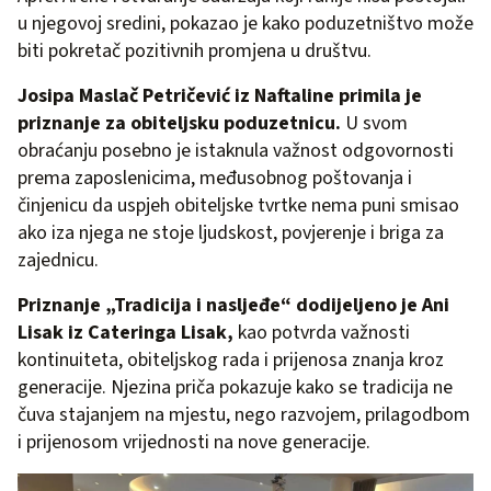
u njegovoj sredini, pokazao je kako poduzetništvo može
biti pokretač pozitivnih promjena u društvu.
Josipa Maslač Petričević iz Naftaline primila je
priznanje za obiteljsku poduzetnicu.
U svom
obraćanju posebno je istaknula važnost odgovornosti
prema zaposlenicima, međusobnog poštovanja i
činjenicu da uspjeh obiteljske tvrtke nema puni smisao
ako iza njega ne stoje ljudskost, povjerenje i briga za
zajednicu.
Priznanje „Tradicija i nasljeđe“ dodijeljeno je Ani
Lisak iz Cateringa Lisak,
kao potvrda važnosti
kontinuiteta, obiteljskog rada i prijenosa znanja kroz
generacije. Njezina priča pokazuje kako se tradicija ne
čuva stajanjem na mjestu, nego razvojem, prilagodbom
i prijenosom vrijednosti na nove generacije.