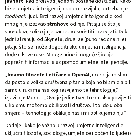
javnosti
kad proizvod jednom postane dostupan. Kako
bi se umjetna inteligencija dobro razvijala, potreban je
feedback
ljudi. Brzi razvoj umjetne inteligencije kod
mnogih je izazvao
strahove
od nje. Pitaju se što je
sposobna, koliko ju je pametno koristiti i razvijati. Dok
jedni strahuju od Skyneta, drugi se (puno racionalnije)
pitaju što se može dogoditi ako umjetna inteligencija
dođe u krive ruke. Mnoge brine i moguće širenje
pogrešnih informacija uz pomoć umjetne inteligencije.
„
Imamo filozofe i etičare u OpenAI
, no zbilja mislim
da postoje velika društvena pitanja koja ne bi smjela biti
samo u rukama nas koji razvijamo te tehnologije,“
izjavila je Murati. „Ovo je jedinstven trenutak u povijesti
u kojemu možemo oblikovati društvo. I to ide u oba
smjera – tehnologija oblikuje nas i mi oblikujemo nju.“
Dodaje i kako je važno u razvoj umjetne inteligencije
uključiti filozofe, sociologe, umjetnice i općenito ljude iz