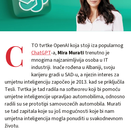
C
TO tvrtke OpenAI koja stoji iza popularnog
ChatGPT
-a,
Mira Murati
trenutno je
mnogima najzanimljivija osoba u IT
industriji. Inače rođena u Albaniji, svoju
karijeru gradi u SAD-u, a njezin interes za
umjetnu inteligenciju započeo je 2013. kad se priključila
Tesli. Tvrtka je tad radila na
softwareu
koji bi pomoću
umjetne inteligencije upravljao automobilima, odnosno
radili su se prototipi samovozećih automobila. Murati
se tad zapitala koje su još mogućnosti koje bi nam
umjetna inteligencija mogla ponuditi u svakodnevnom
životu.