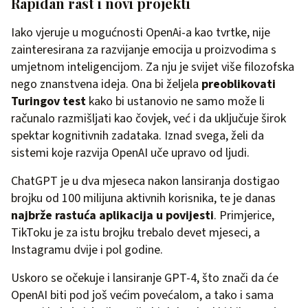
Rapidan rast i novi projekti
Iako vjeruje u mogućnosti OpenAi-a kao tvrtke, nije
zainteresirana za razvijanje emocija u proizvodima s
umjetnom inteligencijom. Za nju je svijet više filozofska
nego znanstvena ideja. Ona bi željela
preoblikovati
Turingov test
kako bi ustanovio ne samo može li
računalo razmišljati kao čovjek, već i da uključuje širok
spektar kognitivnih zadataka. Iznad svega, želi da
sistemi koje razvija OpenAI uče upravo od ljudi.
ChatGPT je u dva mjeseca nakon lansiranja dostigao
brojku od 100 milijuna aktivnih korisnika, te je danas
najbrže rastuća aplikacija u povijesti
. Primjerice,
TikToku je za istu brojku trebalo devet mjeseci, a
Instagramu dvije i pol godine.
Uskoro se očekuje i lansiranje GPT-4, što znači da će
OpenAI biti pod još većim povećalom, a tako i sama