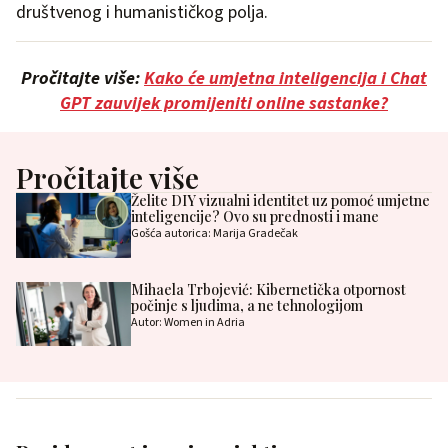
društvenog i humanističkog polja.
Pročitajte više:
Kako će umjetna inteligencija i Chat
GPT zauvijek promijeniti online sastanke?
Pročitajte više
Želite DIY vizualni identitet uz pomoć umjetne
inteligencije? Ovo su prednosti i mane
Gošća autorica: Marija Gradečak
Mihaela Trbojević: Kibernetička otpornost
počinje s ljudima, a ne tehnologijom
Autor: Women in Adria