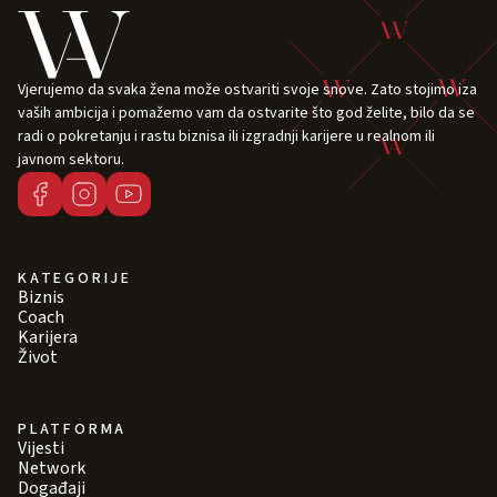
Vjerujemo da svaka žena može ostvariti svoje snove. Zato stojimo iza
vaših ambicija i pomažemo vam da ostvarite što god želite, bilo da se
radi o pokretanju i rastu biznisa ili izgradnji karijere u realnom ili
javnom sektoru.
KATEGORIJE
Biznis
Coach
Karijera
Život
PLATFORMA
Vijesti
Network
Događaji