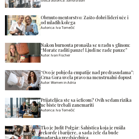
Gošća autorica: Sandra Ban
Obrnuto mentorstvo: Zašto dobri lideri uče i
od mlađih kolega
Autorica: Iva Tomečić
Nakon burnouta pronašla se u radu s glinom:
“Morate raditi pauze! Ljudi ne rade pauze”
Autor: Ivan Fischer
“Ovo je pobjeda empatije nad predrasudama”:
Crna Gora uvela pravo na menstrualni dopust
Autor: Women in Adria
Prijateljica ste sa šeficom? Ovih sedam rizika
ne biste trebali zanemariti
Autorica: Iva Tomečić
Tko je Judit Polgár: Šahistica koja je rušila
rekorde i barijere, a sada žele da bude
mađarska predsjednica