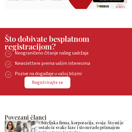
Što dobivate besplatnom
registracijom?
Neograničeno čitanje našeg sadržaja
Newslettere prema vašim interesima
Pozive na događaje u vašoj blizini
Registrirajte se
Povezani članci
Obiteljska firma, korporacija, svoja: Što mi je
ostalo iz svake faze i što nerado priznajem