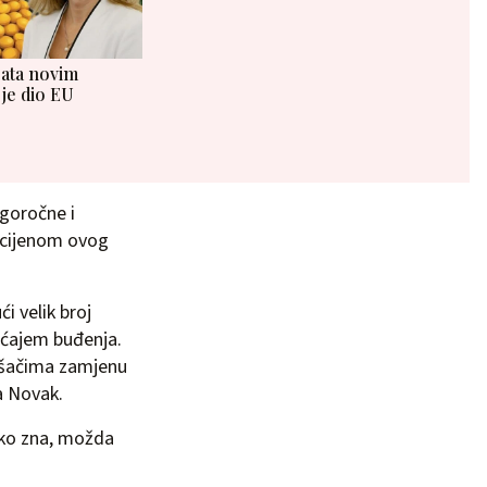
rata novim
je dio EU
ugoročne i
m cijenom ovog
 velik broj
ećajem buđenja.
trošačima zamjenu
a Novak.
tko zna, možda