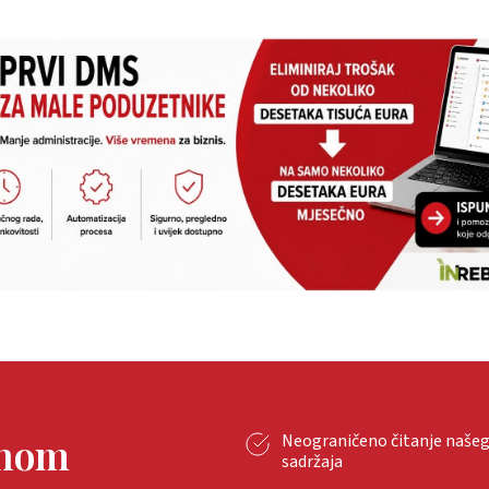
tnom
Neograničeno čitanje naše
sadržaja