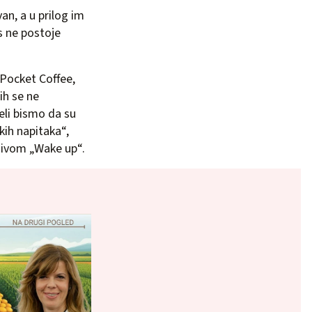
an, a u prilog im
s ne postoje
 Pocket Coffee,
ih se ne
eli bismo da su
kih napitaka“,
azivom „Wake up“.