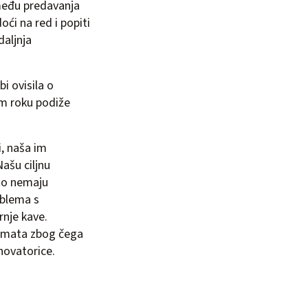
zmeđu predavanja
ći na red i popiti
daljnja
i ovisila o
om roku podiže
i, naša im
ašu ciljnu
sto nemaju
oblema s
rnje kave.
tomata zbog čega
inovatorice.