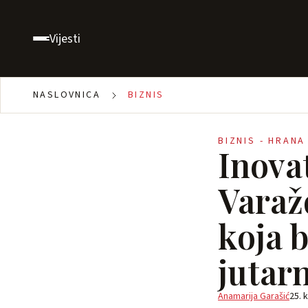
Vijesti
NASLOVNICA
BIZNIS
BIZNIS - HRANA 
Inova
Varaž
koja 
jutar
Anamarija Garašić
25. 