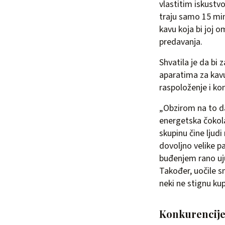
vlastitim iskustv
traju samo 15 min
kavu koja bi joj 
predavanja.
Shvatila je da bi 
aparatima za kavu
raspoloženje i kon
„Obzirom na to da
energetska čokol
skupinu čine ljud
dovoljno velike pa
buđenjem rano uju
Također, uočile 
neki ne stignu kup
Konkurencije