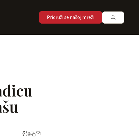
Pridruži se našoj mreži
adicu
ašu