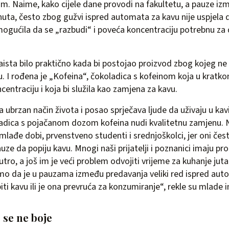
om. Naime, kako cijele dane provodi na fakultetu, a pauze i
uta, često zbog gužvi ispred automata za kavu nije uspjela do
omogućila da se „razbudi“ i poveća koncentraciju potrebnu za 
zaista bilo praktično kada bi postojao proizvod zbog kojeg ne b
. I rođena je „Kofeina“, čokoladica s kofeinom koja u kratk
centraciju i koja bi služila kao zamjena za kavu.
 ubrzan način života i posao sprječava ljude da uživaju u kav
adica s pojačanom dozom kofeina nudi kvalitetnu zamjenu. N
i mlađe dobi, prvenstveno studenti i srednjoškolci, jer oni če
uze da popiju kavu. Mnogi naši prijatelji i poznanici imaju pr
tro, a još im je veći problem odvojiti vrijeme za kuhanje juta
smo da je u pauzama između predavanja veliki red ispred au
iti kavu ili je ona prevruća za konzumiranje“, rekle su mlade 
 se ne boje