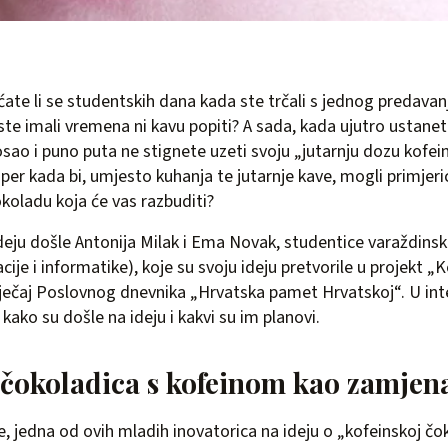
ćate li se studentskih dana kada ste trčali s jednog predavan
ste imali vremena ni kavu popiti? A sada, kada ujutro ustanete
sao i puno puta ne stignete uzeti svoju „jutarnju dozu kofein
per kada bi, umjesto kuhanja te jutarnje kave, mogli primjeric
koladu koja će vas razbuditi?
deju došle Antonija Milak i Ema Novak, studentice varaždins
cije i informatike), koje su svoju ideju pretvorile u projekt „
atječaj Poslovnog dnevnika „Hrvatska pamet Hrvatskoj“. U int
 kako su došle na ideju i kakvi su im planovi.
 čokoladica s kofeinom kao zamjen
e, jedna od ovih mladih inovatorica na ideju o „kofeinskoj čok