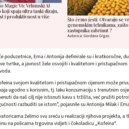
 Magic V6: Vrhunski AI
koji spaja ultra tanki dizajn,
st i produktivnost u više
Što ćemo jesti: Otvaraju se v
genomskim tehnikama, zašto 
zastupnika zabrinut ?
Autorica: Gordana Grgas
e poduzetnice, Ema i Antonija definirale su i kratkoročne, d
eve tvrtke, a javnost žele osvojiti i kvalitetom i pristupačno
zvoda.
eina svojom kvalitetom i pristupačnom cijenom može privući
aja ugodno s korisnim, tj. laku konzumaciju s trenutnim osj
uti da naš cilj nije istisnuti kavu s tržišta, već pružiti po
nosti razbuditi se istom”, pojasnile su Antonija Milak i Em
toricama želimo svu sreću u realizaciji njihova projekta, a 
nu na policama trgovina vidjeti i čokoladicu „Kofeina“.