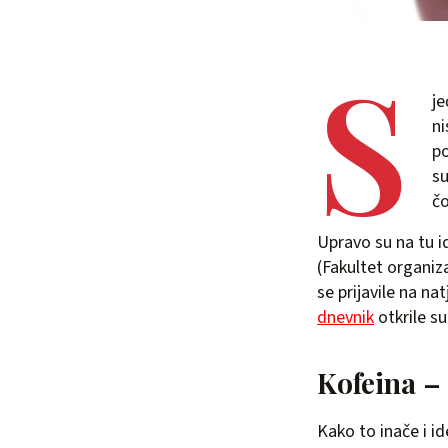
S
je
ni
po
su
čo
Upravo su na tu i
(Fakultet organiza
se prijavile na n
dnevnik
otkrile su
Kofeina –
Kako to inače i id