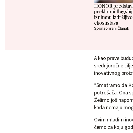
HONOR predstavio
preklopni flagship 
iznimnu izdržljivo
ekosustava
Sponzorirani Članak
A kao prave buduć
srednjoročne cilj
inovativnog proi
“Smatramo da Kof
potrošača. Ona sp
Želimo još napomen
kada nemaju moguć
Ovim mladim inova
ćemo za koju godi