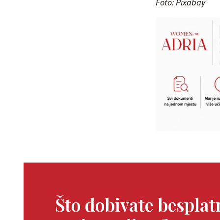
Foto: Pixabay
Što dobivate bespla