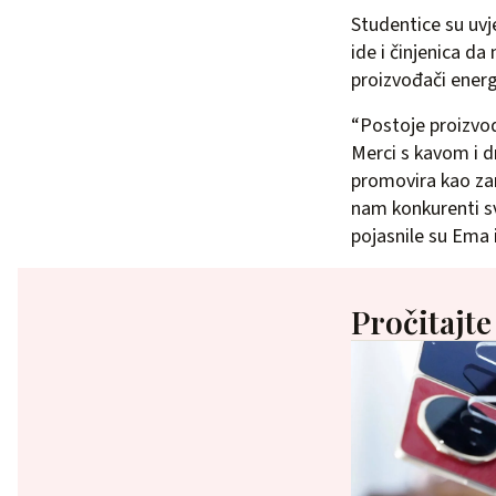
Studentice su uvje
ide i činjenica d
proizvođači energ
“Postoje proizvod
Merci s kavom i d
promovira kao zam
nam konkurenti sv
pojasnile su Ema 
Pročitajte