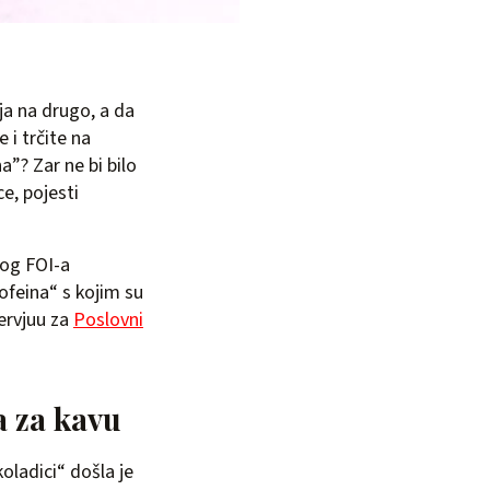
ja na drugo, a da
 i trčite na
a”? Zar ne bi bilo
e, pojesti
kog FOI-a
Kofeina“ s kojim su
ervjuu za
Poslovni
a za kavu
oladici“ došla je