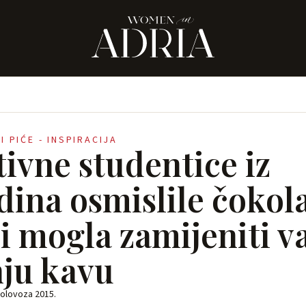
I PIĆE - INSPIRACIJA
tivne studentice iz
dina osmislile čokol
bi mogla zamijeniti v
nju kavu
kolovoza 2015.