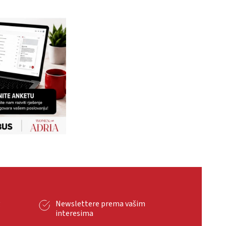
g
Newslettere prema vašim
interesima