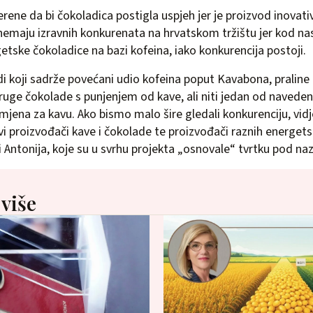
rene da bi čokoladica postigla uspjeh jer je proizvod inovativ
a nemaju izravnih konkurenata na hrvatskom tržištu jer kod na
etske čokoladice na bazi kofeina, iako konkurencija postoji.
i koji sadrže povećani udio kofeina poput Kavabona, praline
ruge čokolade s punjenjem od kave, ali niti jedan od naveden
jena za kavu. Ako bismo malo šire gledali konkurenciju, vidj
i proizvođači kave i čokolade te proizvođači raznih energets
i Antonija, koje su u svrhu projekta „osnovale“ tvrtku pod n
 više