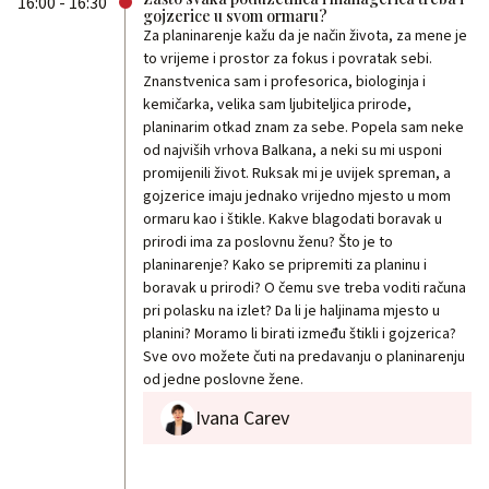
16:00 - 16:30
gojzerice u svom ormaru?
Za planinarenje kažu da je način života, za mene je
to vrijeme i prostor za fokus i povratak sebi.
Znanstvenica sam i profesorica, biologinja i
kemičarka, velika sam ljubiteljica prirode,
planinarim otkad znam za sebe. Popela sam neke
od najviših vrhova Balkana, a neki su mi usponi
promijenili život. Ruksak mi je uvijek spreman, a
gojzerice imaju jednako vrijedno mjesto u mom
ormaru kao i štikle. Kakve blagodati boravak u
prirodi ima za poslovnu ženu? Što je to
planinarenje? Kako se pripremiti za planinu i
boravak u prirodi? O čemu sve treba voditi računa
pri polasku na izlet? Da li je haljinama mjesto u
planini? Moramo li birati između štikli i gojzerica?
Sve ovo možete čuti na predavanju o planinarenju
od jedne poslovne žene.
Ivana Carev