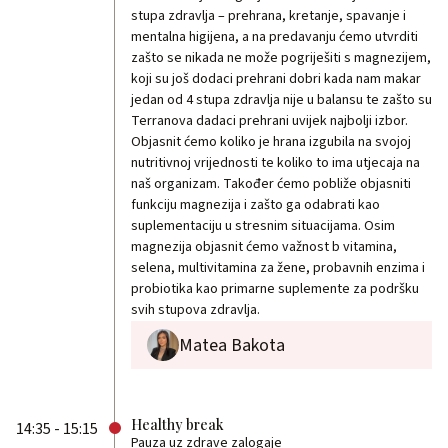
stupa zdravlja – prehrana, kretanje, spavanje i
mentalna higijena, a na predavanju ćemo utvrditi
zašto se nikada ne može pogriješiti s magnezijem,
koji su još dodaci prehrani dobri kada nam makar
jedan od 4 stupa zdravlja nije u balansu te zašto su
Terranova dadaci prehrani uvijek najbolji izbor.
Objasnit ćemo koliko je hrana izgubila na svojoj
nutritivnoj vrijednosti te koliko to ima utjecaja na
naš organizam. Također ćemo pobliže objasniti
funkciju magnezija i zašto ga odabrati kao
suplementaciju u stresnim situacijama. Osim
magnezija objasnit ćemo važnost b vitamina,
selena, multivitamina za žene, probavnih enzima i
probiotika kao primarne suplemente za podršku
svih stupova zdravlja.
Matea Bakota
Healthy break
14:35 - 15:15
Pauza uz zdrave zalogaje