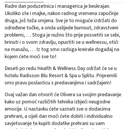
Radni dan poduzetnica i managerica je beskrajan.
Ukoliko ste i majke, nakon radnog vremena započinje
druga, još teža smjena. Sve je to moguće izdržati do
određene točke, a onda uslijede burnout, zdravstveni
problemi, … Stoga je nužno što prije posvetiti se sebi,
brinuti i o svom zdravlju, opustiti se u wellnessu, otići
na masažu, … Iz tog smo razloga kreirale događaj na
kojem ćete moći sve to!
Deseti po redu Health & Wellness Day održat će se u
hotelu Radisson Blu Resort & Spa u Splitu
. Pripremili
smo pravu poslasticu s predavanjima i sadržajem!
Ovaj važan dan otvorit će Olivera sa svojim predavanje
kako uz pomoć različitih tehnika izbjeći neugodne
emocije. U nastavku ćete saznati sve o dodacima
prehrani, a cijeli dan moći ćete dobiti i individualno
savjetovanje te kupiti dodatke prehrani su vam