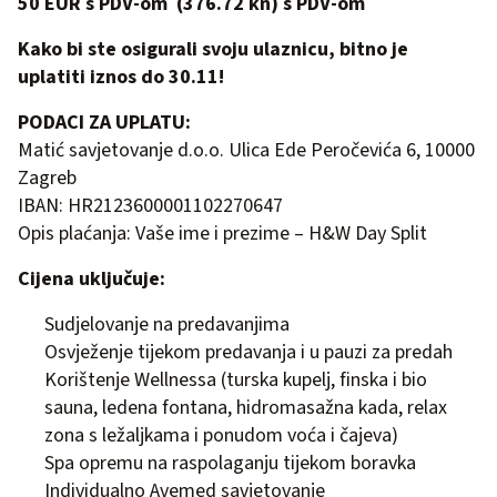
50 EUR s PDV-om (376.72 kn) s PDV-om
Kako bi ste osigurali svoju ulaznicu, bitno je
uplatiti iznos do 30.11!
PODACI ZA UPLATU:
Matić savjetovanje d.o.o. Ulica Ede Peročevića 6, 10000
Zagreb
IBAN: HR2123600001102270647
Opis plaćanja: Vaše ime i prezime – H&W Day Split
Cijena uključuje:
Sudjelovanje na predavanjima
Osvježenje tijekom predavanja i u pauzi za predah
Korištenje Wellnessa (turska kupelj, finska i bio
sauna, ledena fontana, hidromasažna kada, relax
zona s ležaljkama i ponudom voća i čajeva)
Spa opremu na raspolaganju tijekom boravka
Individualno Avemed savjetovanje