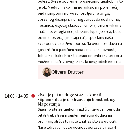
bolest. Svi se povremeno osjećamo tjeskobni i to
je ok. Međutim ako imamo anksiozni poremećaj
onda simptomi nervoze, pretjerane brige,
ubrzanog disanja ili nemogućnost da udahnemo,
nesanica, osjećaj slabosti i umora, trnci u rukama,
mučnine, vrtoglavice, ubrzano lupanje srca, bol u
prsima, osjećaj „nestajanja“,…postanu naša
svakodnevica a život borba. Na ovom predavanju
govorit ću o paničnim napadima, anksioznosti,
fobijama i kako kroz tjelesno orijentiranu terapiju
možemo izaći iz ovog trokuta neugodnih emocija.
Olivera Drutter
Život je put na duge staze - koristi
14:00 - 14:35
suplementacije u održavanju konstantnog
blagostanja
Sigurno ste se tijekom različitih životnih perioda
pitali treba li vam suplementacija dodacima
prehrani, ali često niste znali za što se odlučiti.
Naše zdravlje i dugovječnost održavaju naša 4