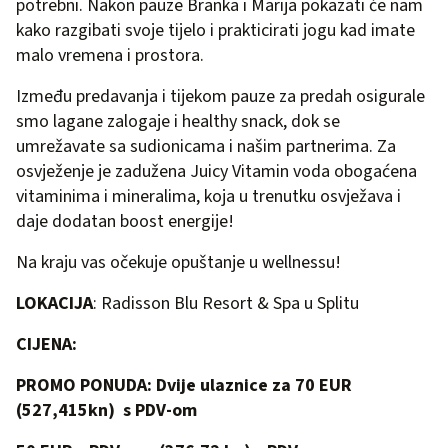
potrebni. Nakon pauze Branka i Marija pokazati će nam
kako razgibati svoje tijelo i prakticirati jogu kad imate
malo vremena i prostora.
Između predavanja i tijekom pauze za predah osigurale
smo lagane zalogaje i healthy snack, dok se
umrežavate sa sudionicama i našim partnerima. Za
osvježenje je zadužena
Juicy Vitamin voda
obogaćena
vitaminima i mineralima, koja u trenutku osvježava i
daje dodatan boost energije!
Na kraju vas očekuje opuštanje u wellnessu!
LOKACIJA
: R
adisson Blu Resort & Spa u Splitu
CIJENA:
PROMO PONUDA: Dvije ulaznice za 70 EUR
(527,415kn) s PDV-om