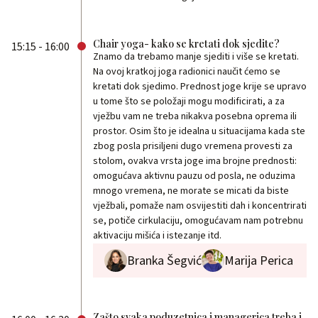
Chair yoga- kako se kretati dok sjedite?
15:15 - 16:00
Znamo da trebamo manje sjediti i više se kretati.
Na ovoj kratkoj joga radionici naučit ćemo se
kretati dok sjedimo. Prednost joge krije se upravo
u tome što se položaji mogu modificirati, a za
vježbu vam ne treba nikakva posebna oprema ili
prostor. Osim što je idealna u situacijama kada ste
zbog posla prisiljeni dugo vremena provesti za
stolom, ovakva vrsta joge ima brojne prednosti:
omogućava aktivnu pauzu od posla, ne oduzima
mnogo vremena, ne morate se micati da biste
vježbali, pomaže nam osvijestiti dah i koncentrirati
se, potiče cirkulaciju, omogućavam nam potrebnu
aktivaciju mišića i istezanje itd.
Branka Šegvić
Marija Perica
Zašto svaka poduzetnica i managerica treba i