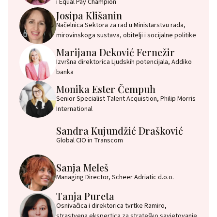
i Equal Pay Champion
Josipa Klišanin
Načelnica Sektora za rad u Ministarstvu rada,
mirovinskoga sustava, obitelji i socijalne politike
Marijana Deković Fernežir
Izvršna direktorica Ljudskih potencijala, Addiko
banka
Monika Ester Čempuh
Senior Specialist Talent Acquistion, Philip Morris
International
Sandra Kujundžić Drašković
Global CIO in Transcom
Sanja Meleš
Managing Director, Scheer Adriatic d.o.o.
Tanja Pureta
Osnivačica i direktorica tvrtke Ramiro,
strastvena ekspertica za strateško savjetovanje