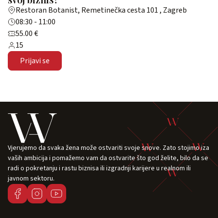
Restoran Botanist, Remetinečka cesta 101 , Zagreb
08:30 - 11:00
55.00 €
15
Prijavi se
Vjerujemo da svaka žena može ostvariti svoje snove. Zato stojimo iza
vaših ambicija i pomažemo vam da ostvarite što god želite, bilo da se
radi o pokretanju i rastu biznisa ili izgradnji karijere u realnom ili
javnom sektoru.