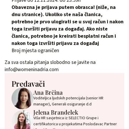
Prijave do 12.11.2024. do 23:59h
Obavezna je prijava putem obrasca! (niže, na
dnu stranice). Ukoliko ste naša članica,
potrebno je prvo ulogirati se u svoj račun i nakon
toga izvršiti prijavu za događaj. Ako niste
članica, potrebno je kreirati besplatni račun i
nakon toga izvršiti prijavu za događaj
Broj mjesta ograničen
Za sva ostala pitanja slobodno se javite na
info@womeninadria.com
Predavači
Ana Brčina
Voditeljica ljudskih potencijala (senior HR
manager), Generali osiguranje d.d
Jelena Brandelek
Viša HR savjetnica iz SELECTIO Grupe i
certifikatorica u projekatima Poslodavac Partner