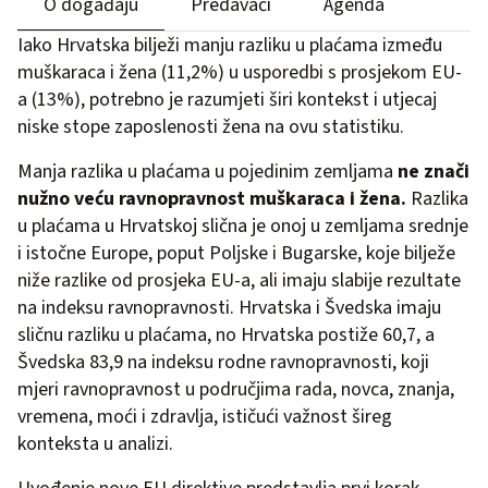
O događaju
Predavači
Agenda
Iako Hrvatska bilježi manju razliku u plaćama između
muškaraca i žena (11,2%) u usporedbi s prosjekom EU-
a (13%), potrebno je razumjeti širi kontekst i utjecaj
niske stope zaposlenosti žena na ovu statistiku.
Manja razlika u plaćama u pojedinim zemljama
ne znači
nužno veću ravnopravnost muškaraca i žena.
Razlika
u plaćama u Hrvatskoj slična je onoj u zemljama srednje
i istočne Europe, poput Poljske i Bugarske, koje bilježe
niže razlike od prosjeka EU-a, ali imaju slabije rezultate
na indeksu ravnopravnosti. Hrvatska i Švedska imaju
sličnu razliku u plaćama, no Hrvatska postiže 60,7, a
Švedska 83,9 na indeksu rodne ravnopravnosti, koji
mjeri ravnopravnost u područjima rada, novca, znanja,
vremena, moći i zdravlja, ističući važnost šireg
konteksta u analizi.