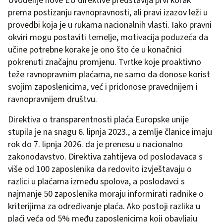
Uvođenje nove EU direktive predstavlja prvi korak
prema postizanju ravnopravnosti, ali pravi izazov leži u
provedbi koja je u rukama nacionalnih vlasti. Iako pravni
okviri mogu postaviti temelje, motivacija poduzeća da
učine potrebne korake je ono što će u konačnici
pokrenuti značajnu promjenu. Tvrtke koje proaktivno
teže ravnopravnim plaćama, ne samo da donose korist
svojim zaposlenicima, već i pridonose pravednijem i
ravnopravnijem društvu.
Direktiva o transparentnosti plaća Europske unije
stupila je na snagu 6. lipnja 2023., a zemlje članice imaju
rok do 7. lipnja 2026. da je prenesu u nacionalno
zakonodavstvo. Direktiva zahtijeva od poslodavaca s
više od 100 zaposlenika da redovito izvještavaju o
razlici u plaćama između spolova, a poslodavci s
najmanje 50 zaposlenika moraju informirati radnike o
kriterijima za određivanje plaća. Ako postoji razlika u
plaći veća od 5% među zaposlenicima koji obavljaju