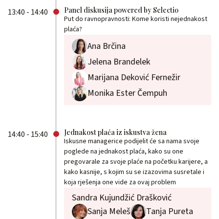
Panel diskusija powered by Selectio
13:40 - 14:40
Put do ravnopravnosti: Kome koristi nejednakost
plaća?
Ana Brčina
Jelena Brandelek
Marijana Deković Fernežir
Monika Ester Čempuh
Jednakost plaća iz iskustva žena
14:40 - 15:40
Iskusne managerice podijelit će sa nama svoje
poglede na jednakost plaća, kako su one
pregovarale za svoje plaće na početku karijere, a
kako kasnije, s kojim su se izazovima susretale i
koja rješenja one vide za ovaj problem
Sandra Kujundžić Drašković
Sanja Meleš
Tanja Pureta