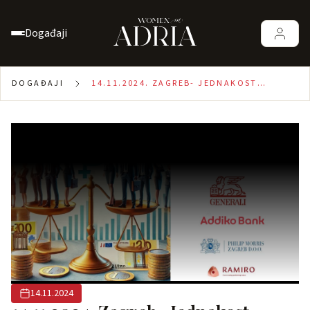
Događaji
DOGAĐAJI
14.11.2024. ZAGREB- JEDNAKOST
PLAĆA, ŠTO KAŽU KOMPANIJE, A ŠTO
ŽENE?
14.11.2024