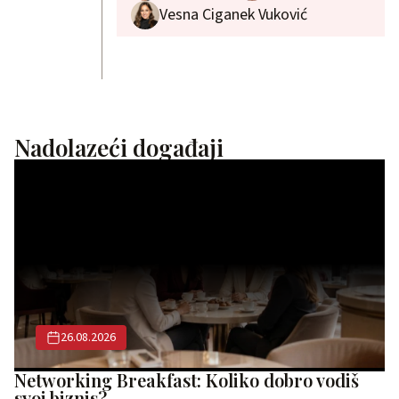
Vesna Ciganek Vuković
Nadolazeći događaji
26.08.2026
Networking Breakfast: Koliko dobro vodiš
svoj biznis?