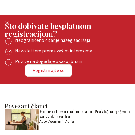
Što dobivate besplatnom
registracijom?
Neograničeno čitanje našeg sadržaja
Newslettere prema vašim interesima
Pozive na događaje u vašoj blizini
Registrirajte se
Povezani članci
Home office u malom stanu: Praktična rješenja
za svaki kvadrat
Autor: Women in Adria