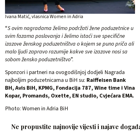
Ivana Matić, vlasnica Women in Adria
“
S ovim nagradama želimo podržati žene poduzetnice u
svim fazama poslovanja i želimo istaći sve specifične
izazove ženskog poduzetništva o kojem se puno priča ali
malo ljudi zapravo razumije kakve sve izazove nosi sa
sobom žensko poduzetništvo
”.
Sponzori i partneri na ovogodišnjoj dodjeli Nagrada
najboljim poduzetnicama u BiH su:
Raiffeisen Bank
BH, Avis BiH, KPMG, Fondacija 787, Wine time i Vina
Kopar, Promands, Oxette, EN studio, Cvjećara EMA.
Photo: Women in Adria BiH
Ne propustite najnovije vijesti i najave događ