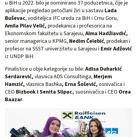
u BiH u 2022. bilo je nominirano 37 poduzetnica, čije je
aplikacije pregledao petočlani žiri u sastavu
Lada
Buševac
, voditeljica IFC ureda za BiH i Crnu Goru,
Amila Pilav Velić,
prodekanica i profesorica na
Ekonomskom fakultetu u Sarajevu,
Alma Hadžiavdić,
senior managerica u KPMG,
Nedim Čelebić
, prodekan i
profesor na SSST univerzitetu u Sarajevu i
Emir Adžović
iz UNDP BiH.
Finalistice u obje kategorije su bile:
Adisa Duharkić
Serdarević,
vlasnica ADS Consultinga,
Merjem
Hamzić,
vlasnica Bashka
, Erna Šošević,
osnivačica i
CEO
Bizbook i Senita Slipac,
suosnivačica i CEO
Orea
Baazar
.