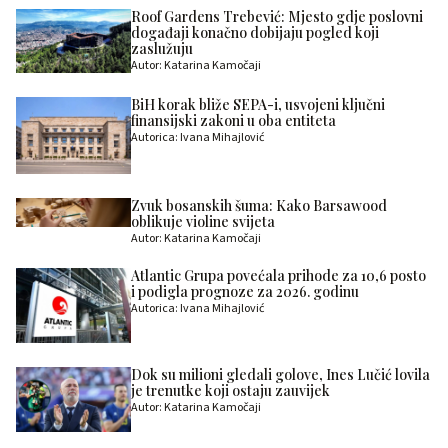
Roof Gardens Trebević: Mjesto gdje poslovni
događaji konačno dobijaju pogled koji
zaslužuju
Autor: Katarina Kamočaji
BiH korak bliže SEPA-i, usvojeni ključni
finansijski zakoni u oba entiteta
Autorica: Ivana Mihajlović
Zvuk bosanskih šuma: Kako Barsawood
oblikuje violine svijeta
Autor: Katarina Kamočaji
Atlantic Grupa povećala prihode za 10,6 posto
i podigla prognoze za 2026. godinu
Autorica: Ivana Mihajlović
Dok su milioni gledali golove, Ines Lučić lovila
je trenutke koji ostaju zauvijek
Autor: Katarina Kamočaji