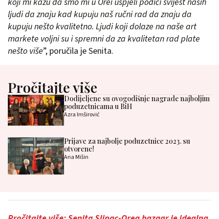
koji mi kažu da smo mi u Orei uspjeli podići svijest naših
ljudi da znaju kad kupuju naš ručni rad da znaju da
kupuju nešto kvalitetno. Ljudi koji dolaze na naše art
markete voljni su i spremni da za kvalitetan rad plate
nešto više
”, poručila je Senita.
Pročitajte više
Dodijeljene su ovogodišnje nagrade najboljim
poduzetnicama u BiH
Azra Imširović
Prijave za najbolje poduzetnice 2023. su
otvorene!
Ana Mišin
Pročitajte više: Senita Slipac-Orea bazaar je idealna