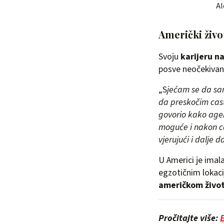
Al
Američki život
Svoju
karijeru na
posve neočekivano
„S
jećam se da sam
da preskočim cast
govorio kako agent
moguće i nakon ca
vjerujući i dalje 
U Americi je imal
egzotičnim lokacij
američkom život
Pročitajte više:
E