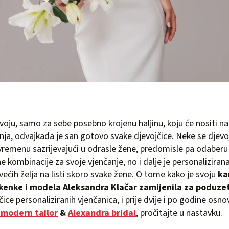
voju, samo za sebe posebno krojenu haljinu, koju će nositi n
nja, odvajkada je san gotovo svake djevojčice. Neke se djevoj
emenu sazrijevajući u odrasle žene, predomisle pa odaberu
e kombinacije za svoje vjenčanje, no i dalje je personaliziran
većih želja na listi skoro svake žene. O tome kako je svoju
ka
enke i modela Aleksandra Klačar zamijenila za poduzet
ačice personaliziranih vjenčanica, i prije dvije i po godine osn
 modern tailor
&
Alexandra bridal
, pročitajte u nastavku.