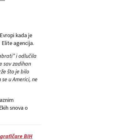
 Evropi kada je
Elite agencija.
rati” i odlučila
je sav zadihan
že što je bilo
se u Americi, ne
 raznim
ačkih snova o
grafičare BiH