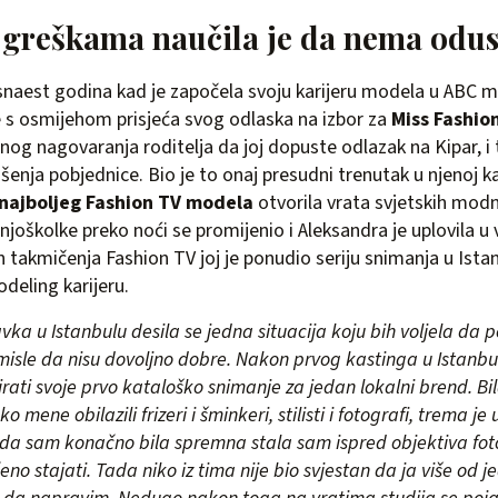
 greškama naučila je da nema odus
snaest godina kad je započela svoju karijeru modela u ABC 
e s osmijehom prisjeća svog odlaska na izbor za
Miss Fashio
ilnog nagovaranja roditelja da joj dopuste odlazak na Kipar, 
šenja pobjednice. Bio je to onaj presudni trenutak u njenoj k
 najboljeg Fashion TV modela
otvorila vrata svjetskih modn
njoškolke preko noći se promijenio i Aleksandra je uplovila u
takmičenja Fashion TV joj je ponudio seriju snimanja u Istan
deling karijeru.
a u Istanbulu desila se jedna situacija koju bih voljela da p
isle da nisu dovoljno dobre. Nakon prvog kastinga u Istanbu
rati svoje prvo kataloško snimanje za jedan lokalni brend. Bi
mene obilazili frizeri i šminkeri, stilisti i fotografi, trema je
ada sam konačno bila spremna stala sam ispred objektiva fo
eno stajati. Tada niko iz tima nije bio svjestan da ja više od 