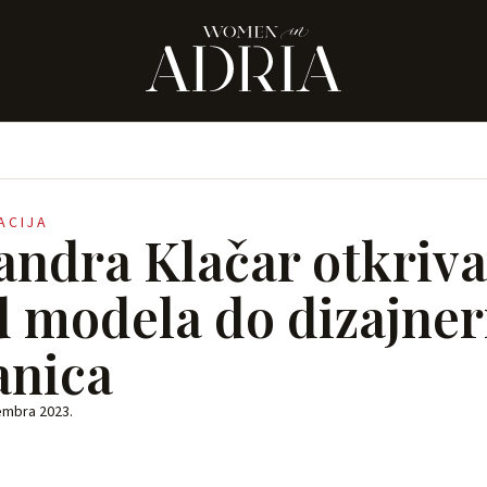
RACIJA
andra Klačar otkriva
d modela do dizajner
anica
embra 2023.