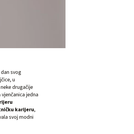
a dan svog
čice, u
 neke drugačije
a vjenčanica jedna
rijeru
ničku karijeru
,
ovala svoj modni