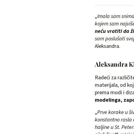
„
Imala sam sniman
kojem sam najviše 
neću vratiti da ž
sam poslušati svoj
Aleksandra.
Aleksandra Kl
Radeći za različit
materijala, od koj
prema modi i diza
modelinga, zapo
„
Prve korake u ši
konstantno rasla 
haljine u St. Pet