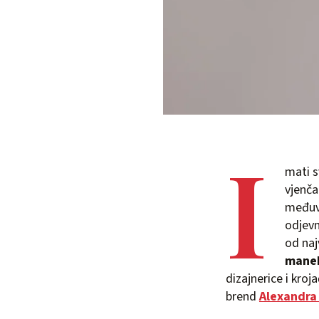
I
mati s
vjenča
međuvr
odjevn
od naj
manek
dizajnerice i kroj
brend
Alexandra