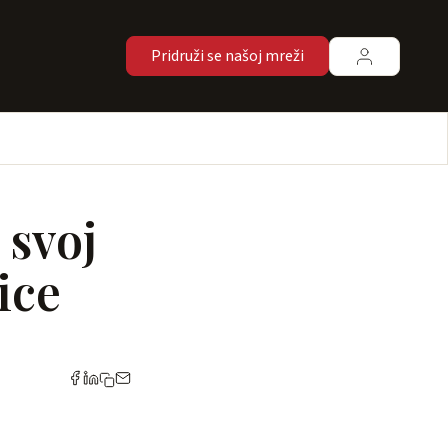
Pridruži se našoj mreži
 svoj
ice