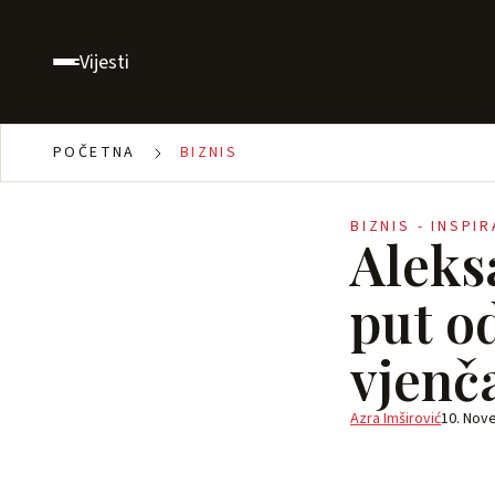
Vijesti
POČETNA
BIZNIS
BIZNIS - INSPI
Aleks
put o
vjenč
Azra Imširović
10. Nov