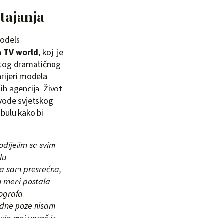
tajanja
models
n TV world
, koji je
i tog dramatičnog
arijeri modela
ih agencija. Život
 vode svjetskog
bulu kako bi
odijelim sa svim
lu
la sam presrećna,
 u meni postala
tografa
jedne poze nisam