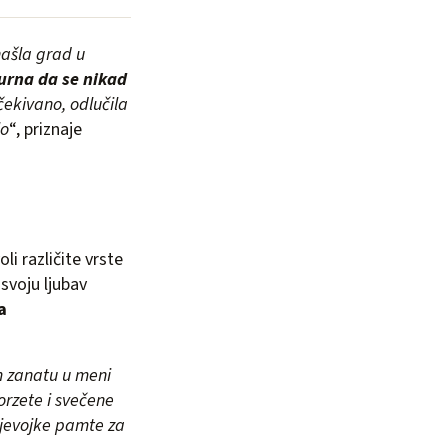
našla grad u
urna da se nikad
ekivano, odlučila
lo
“, priznaje
i različite vrste
 svoju ljubav
a
m zanatu u meni
orzete i svečene
djevojke pamte za