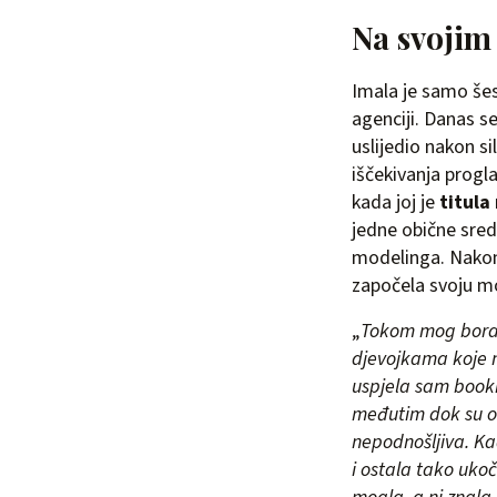
Na svojim
Imala je samo še
agenciji. Danas s
uslijedio nakon s
iščekivanja progla
kada joj je
titula
jedne obične sred
modelinga. Nakon 
započela svoju mo
„
Tokom mog boravk
djevojkama koje m
uspjela sam booki
međutim dok su oko 
nepodnošljiva. K
i ostala tako ukoč