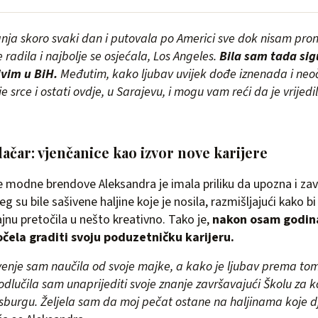
ja skoro svaki dan i putovala po Americi sve dok nisam pro
radila i najbolje se osjećala, Los Angeles.
Bila sam tada sig
ivim u BiH.
Međutim, kako ljubav uvijek dođe iznenada i neoč
e srce i ostati ovdje, u Sarajevu, i mogu vam reći da je vrijedi
ačar: vjenčanice kao izvor nove karijere
e modne brendove Aleksandra je imala priliku da upozna i zavol
eg su bile sašivene haljine koje je nosila, razmišljajući kako bi
jnu pretočila u nešto kreativno. Tako je,
nakon osam godin
čela graditi svoju poduzetničku karijeru.
venje sam naučila od svoje majke, a kako je ljubav prema to
odlučila sam unaprijediti svoje znanje završavajući Školu za k
ersburgu. Željela sam da moj pečat ostane na haljinama koje 