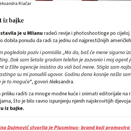
eksandra Klačar
 iz bajke
stavila je u Milanu
radeći revije i photoshootinge po cijeloj
 dobila ponudu da radi za jednu od najprestižnijih američkih 
 pogledala poziv i pomislila „Ma da, baš će mene sigurno izab
ing. Dok sam šetala gradom telefon je zazvonio i moj agent 
 iz Elite agencije insistira da vidi baš mene. Stigla sam najbr
stinga su mi ponudili ugovor. Godinu dana kasnije našla sam 
da je to moguće
“, govori Aleksandra.
a priliku raditi za mnoge modne kuće i snimati editorijale na
ama, što je bilo ravno ispunjenju njenih najskrovitijih djevoj
u iz bajke.
na Dujmović stvorila je Plusminus- brand koji promovira 