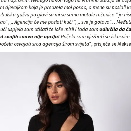
, da napravim. Nedugo nakon toga na vratima studija se poja
m djevojkom koja je preuzela moj posao, a mene su poslali k
tanbulsku gužvu po glavi su mi se samo motale rečenice “ ja ni
ao“ , ,, Agencija će me poslati kući “, ,, sve je gotovo”… Međ
ći uspjela sam utišati te loše misli i tada sam
odlučila da ć
d svojih snova nije opcija!
Počela sam vježbati sa iskusnim 
očela osvajati srca agencija širom svijeta
“, prisjeća se Aleks