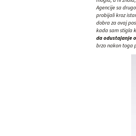
mogla, a ni znala
Agencije sa drugo
probijali kroz is
dobra za ovaj pos
kada sam stigla ku
da odustajanje o
brzo nakon toga p