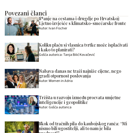
Povezani članci
S*anje na cestama i drugdje po Hrvatskoj:
Ljetno izvješće s klimatsko-smećarske fronte
Autor: Ivan Fischer
Koliku plaću si vlasnica tvrtke može isplaćivati
i kako to planirati?
Gošća autorica: Tanja Bilić Kovačević
Nabava danas ne traži najniže cijene, nego
gradi otpornost poslovanja
Autor: Women in Adria
Tržišta u razvoju između procvata umjetne
inteligencije i geopolitike
Autor: Gošća autorica
Skok od tračnih pila do kaubojskog ranča: “Mi
nismo bili ugostitelji, ali to nam je bila