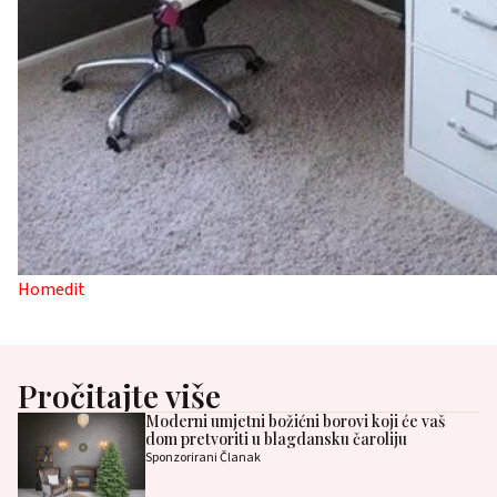
Homedit
Pročitajte više
Moderni umjetni božićni borovi koji će vaš
dom pretvoriti u blagdansku čaroliju
Sponzorirani Članak