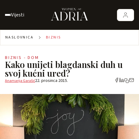
Vijesti
NASLOVNICA
BIZNIS
BIZNIS - DOM
Kako unijeti blagdanski duh u
svoj kućni ured?
22. prosinca 2015.
Anamarija Garašić