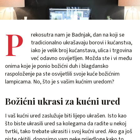
P
rekosutra nam je Badnjak, dan na koji se
tradicionalno ukrašavaju borovi i kućanstva,
iako je velik broj kućanstava, ulica i trgovina
već odavno osvijetljen. Možda ste i vi među
onima koje je ponio božićni duh i blagdansko
raspoloženje pa ste osvijetlili svoje kuće božićnim
lampicama. No, što je s vašim kućnim uredom?
Božićni ukrasi za kućni ured
I vaš kućni ured zaslužuje biti lijepo ukrašen. Isto kao
što biste ukrasili ured sa kolegama da radite u nekoj
tvrtki, tako trebate ukrasiti i svoj kućni ured. Ako ga još
niste okitili, donosimo vam neke prijedloge kako to