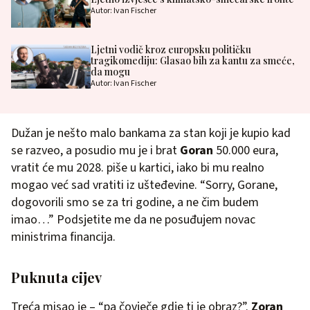
Autor: Ivan Fischer
Ljetni vodič kroz europsku političku
tragikomediju: Glasao bih za kantu za smeće,
da mogu
Autor: Ivan Fischer
Dužan je nešto malo bankama za stan koji je kupio kad
se razveo, a posudio mu je i brat
Goran
50.000 eura,
vratit će mu 2028. piše u kartici, iako bi mu realno
mogao već sad vratiti iz ušteđevine. “Sorry, Gorane,
dogovorili smo se za tri godine, a ne čim budem
imao…” Podsjetite me da ne posuđujem novac
ministrima financija.
Puknuta cijev
Treća misao je – “pa čovječe gdje ti je obraz?”.
Zoran