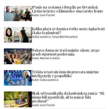
S*anje na cestama i drugdje po Hrvatskoj:
Ljetno izvješće s klimatsko-smećarske fronte
Autor: Ivan Fischer
Koliku plaću si vlasnica tvrtke može isplaćivati
i kako to planirati?
Gošća autorica: Tanja Bilić Kovačević
Nabava danas ne traži najniže cijene, nego
gradi otpornost poslovanja
Autor: Women in Adria
Tržišta u razvoju između procvata umjetne
inteligencije i geopolitike
Autor: Gošća autorica
Skok od tračnih pila do kaubojskog ranča: “Mi
nismo bili ugostitelji, ali to nam je bila
prednost!”
Autor: Ivan Fischer