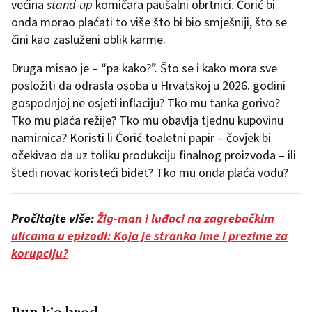
većina
stand-up
komičara paušalni obrtnici. Ćorić bi
onda morao plaćati to više što bi bio smješniji, što se
čini kao zasluženi oblik karme.
Druga misao je – “pa kako?”. Što se i kako mora sve
posložiti da odrasla osoba u Hrvatskoj u 2026. godini
gospodnjoj ne osjeti inflaciju? Tko mu tanka gorivo?
Tko mu plaća režije? Tko mu obavlja tjednu kupovinu
namirnica? Koristi li Ćorić toaletni papir – čovjek bi
očekivao da uz toliku produkciju finalnog proizvoda – ili
štedi novac koristeći bidet? Tko mu onda plaća vodu?
Pročitajte više:
Žig-man i luđaci na zagrebačkim
ulicama u epizodi: Koja je stranka ime i prezime za
korupciju?
Pun k’o brod