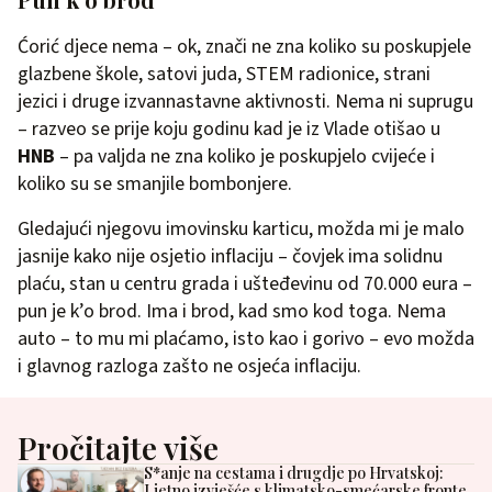
Ćorić djece nema – ok, znači ne zna koliko su poskupjele
glazbene škole, satovi juda, STEM radionice, strani
jezici i druge izvannastavne aktivnosti. Nema ni suprugu
– razveo se prije koju godinu kad je iz Vlade otišao u
HNB
– pa valjda ne zna koliko je poskupjelo cvijeće i
koliko su se smanjile bombonjere.
Gledajući njegovu imovinsku karticu, možda mi je malo
jasnije kako nije osjetio inflaciju – čovjek ima solidnu
plaću, stan u centru grada i ušteđevinu od 70.000 eura –
pun je k’o brod. Ima i brod, kad smo kod toga. Nema
auto – to mu mi plaćamo, isto kao i gorivo – evo možda
i glavnog razloga zašto ne osjeća inflaciju.
Pročitajte više
S*anje na cestama i drugdje po Hrvatskoj:
Ljetno izvješće s klimatsko-smećarske fronte