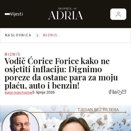
Vijesti
NASLOVNICA
BIZNIS
BIZNIS
Vodič Ćorice Forice kako ne
osjetiti inflaciju: Dignimo
poreze da ostane para za moju
plaću, auto i benzin!
5. lipnja 2026.
Autor: Ivan Fischer