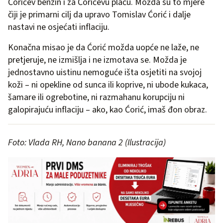
Ćorićev benzin i za Ćorićevu plaću. Možda su to mjere
čiji je primarni cilj da upravo Tomislav Ćorić i dalje
nastavi ne osjećati inflaciju.
Konačna misao je da Ćorić možda uopće ne laže, ne
pretjeruje, ne izmišlja i ne izmotava se. Možda je
jednostavno uistinu nemoguće išta osjetiti na svojoj
koži – ni opekline od sunca ili koprive, ni ubode kukaca,
šamare ili ogrebotine, ni razmahanu korupciju ni
galopirajuću inflaciju – ako, kao Ćorić, imaš đon obraz.
Foto: Vlada RH, Nano banana 2 (Ilustracija)