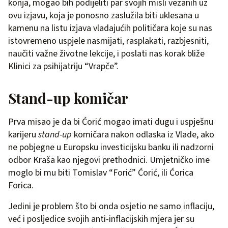
konja, mogao bih podijeliti par svojih misli vezanih uz
ovu izjavu, koja je ponosno zaslužila biti uklesana u
kamenu na listu izjava vladajućih političara koje su nas
istovremeno uspjele nasmijati, rasplakati, razbjesniti,
naučiti važne životne lekcije, i poslati nas korak bliže
Klinici za psihijatriju “Vrapče”.
Stand-up komičar
Prva misao je da bi Ćorić mogao imati dugu i uspješnu
karijeru
stand-up
komičara nakon odlaska iz Vlade, ako
ne pobjegne u Europsku investicijsku banku ili nadzorni
odbor Kraša kao njegovi prethodnici. Umjetničko ime
moglo bi mu biti Tomislav “Forić” Ćorić, ili Ćorica
Forica.
Jedini je problem što bi onda osjetio ne samo inflaciju,
već i posljedice svojih anti-inflacijskih mjera jer su