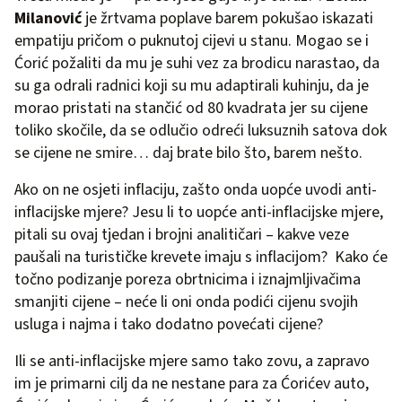
Milanović
je žrtvama poplave barem pokušao iskazati
empatiju pričom o puknutoj cijevi u stanu. Mogao se i
Ćorić požaliti da mu je suhi vez za brodicu narastao, da
su ga odrali radnici koji su mu adaptirali kuhinju, da je
morao pristati na stančić od 80 kvadrata jer su cijene
toliko skočile, da se odlučio odreći luksuznih satova dok
se cijene ne smire… daj brate bilo što, barem nešto.
Ako on ne osjeti inflaciju, zašto onda uopće uvodi anti-
inflacijske mjere? Jesu li to uopće anti-inflacijske mjere,
pitali su ovaj tjedan i brojni analitičari – kakve veze
paušali na turističke krevete imaju s inflacijom? Kako će
točno podizanje poreza obrtnicima i iznajmljivačima
smanjiti cijene – neće li oni onda podići cijenu svojih
usluga i najma i tako dodatno povećati cijene?
Ili se anti-inflacijske mjere samo tako zovu, a zapravo
im je primarni cilj da ne nestane para za Ćorićev auto,