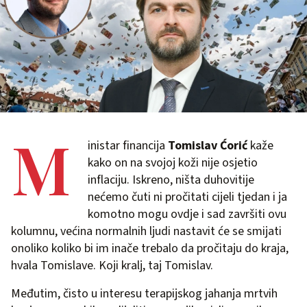
M
inistar financija
Tomislav Ćorić
kaže
kako on na svojoj koži nije osjetio
inflaciju. Iskreno, ništa duhovitije
nećemo čuti ni pročitati cijeli tjedan i ja
komotno mogu ovdje i sad završiti ovu
kolumnu, većina normalnih ljudi nastavit će se smijati
onoliko koliko bi im inače trebalo da pročitaju do kraja,
hvala Tomislave. Koji kralj, taj Tomislav.
Međutim, čisto u interesu terapijskog jahanja mrtvih