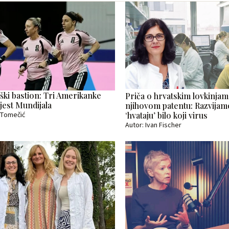
ški bastion: Tri Amerikanke
Priča o hrvatskim lovkinjam
ijest Mundijala
njihovom patentu: Razvija
‘hvataju’ bilo koji virus
a Tomečić
Autor: Ivan Fischer