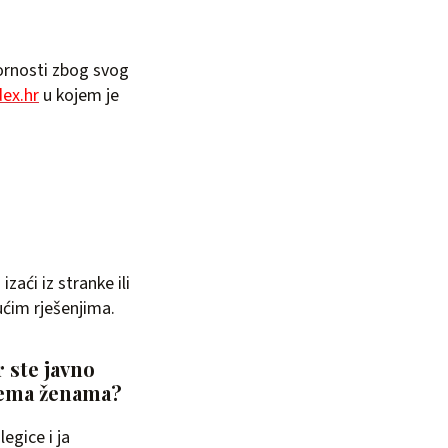
zornosti zbog svog
dex.hr
u kojem je
zaći iz stranke ili
ućim rješenjima.
r ste javno
 prema ženama?
egice i ja