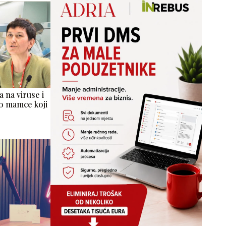
a na viruse i
mo mamce koji