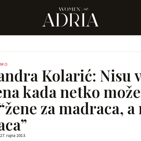
IMO
andra Kolarić: Nisu v
na kada netko može 
 “žene za madraca, a 
aca”
27. rujna 2013.