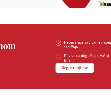
tnom
Neograničeno čitanje naše
sadržaja
Pozive na događaje u vašoj
blizini
Registrirajte se