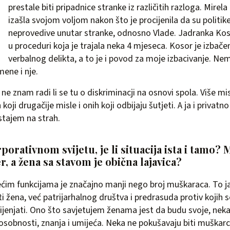
prestale biti pripadnice stranke iz različitih razloga. Mirela
izašla svojom voljom nakon što je procijenila da su politik
neprovedive unutar stranke, odnosno Vlade. Jadranka Koso
u proceduri koja je trajala neka 4 mjeseca. Kosor je izbač
verbalnog delikta, a to je i povod za moje izbacivanje. Ne
mene i nje.
ne znam radi li se tu o diskriminacji na osnovi spola. Više mi
 koji drugačije misle i onih koji odbijaju šutjeti. A ja i privatno
istajem na strah.
orporativnom svijetu, je li situacija ista i tamo?
r, a žena sa stavom je obična lajavica?
ćim funkcijama je značajno manji nego broj muškaraca. To ja
i žena, već patrijarhalnog društva i predrasuda protiv kojih 
mijenjati. Ono što savjetujem ženama jest da budu svoje, neka
obnosti, znanja i umijeća. Neka ne pokušavaju biti muškarci, 