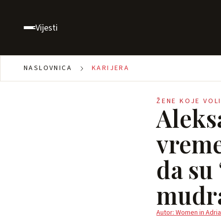
Vijesti
NASLOVNICA
KARIJERA
ŽENE KOJE VOL
Aleks
vreme
da su
mudr
Autor: Women in Adria