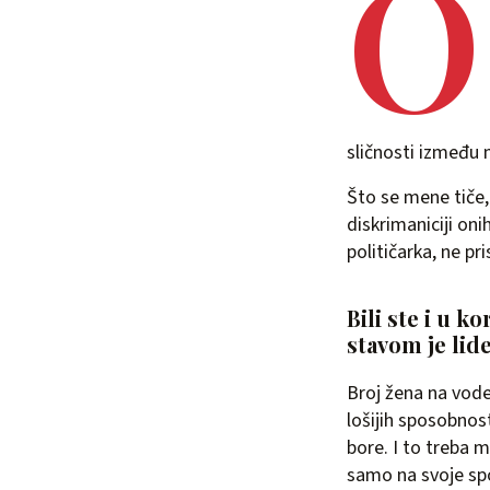
O
sličnosti između 
Što se mene tiče, 
diskrimaniciji onih
političarka, ne pr
Bili ste i u k
stavom je lide
Broj žena na vode
lošijih sposobnost
bore. I to treba 
samo na svoje spos