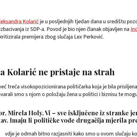
leksandra Kolarić
je u posljednjih tjedan dana u središtu po
izbacivanja iz SDP-a. Povod je bio njen članak objavljen na
In
kritizirala premijera zbog slučaja Lex Perković.
 Kolarić ne pristaje na strah
ć treća visokopozicionirana političarka koja je bila prisiljena i
ovarali smo s njom o položaju žena u politici i biznisu te mog
, Mirela Holy, Vi – sve isključene iz stranke je
stav. Imaju li političke vođe drugačija mjerila
vdje je odmah bitno razjasniti kako smo u ovom slučaju kol