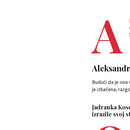
A
Aleksandra
Budući da je ona ve
je izbačena, razg
Jadranka Kosor
izrazile svoj 