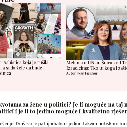
: Šahistica koja je rušila
Melania u UN-u, Šuica kod T
, a sada žele da bude
Izraelcima: Tko tu koga i zašt
dnica
Autor: Ivan Fischer
kvotama za žene u politici? Je li moguće na taj 
litici i je li to jedino moguće i kvalitetno rješe
ješenje. Društvo je patrijarhalno i jedino takvim pritiskom mo