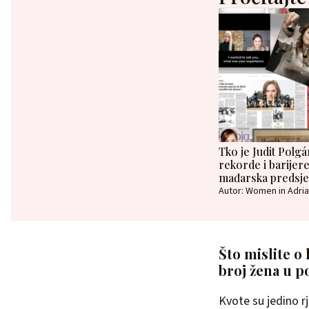
Tko je Judit Polgár
rekorde i barijere
mađarska predsje
Autor: Women in Adria
Što mislite o 
broj žena u po
Kvote su jedino r