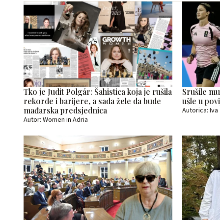
Tko je Judit Polgár: Šahistica koja je rušila
Srušile mu
rekorde i barijere, a sada žele da bude
ušle u pov
mađarska predsjednica
Autorica: Iv
Autor: Women in Adria