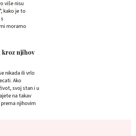
o više nisu
 kako je to
 s
no mi moramo
a kroz njihov
e nikada ili vrlo
cati. Ako
vot, svoj stan i u
ajete na takav
i prema njihovim