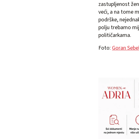
zastupljenost žena
veći, a na tome m
podrške, nejednak
polju trebamo mij
političarkama.
Foto:
Goran Sebel