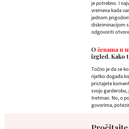
je potrebno. I naj
vremena kada vam
jednom prigodom i
diskriminacijom 
odgovoriti otvore
O
ženama u m
izgled. Kako 
Točno je da se kod
rijetko događa k
pristajete komenti
svoju garderobu, 
tretman. No, o po
govorima, potezi
Pročitajte