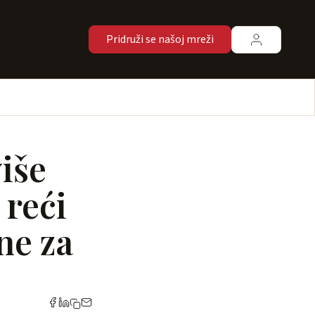
Pridruži se našoj mreži
iše
reći
ne za