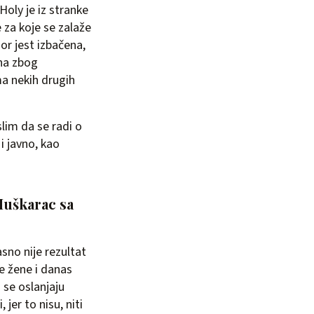
 Holy je iz stranke
e za koje se zalaže
r jest izbačena,
ena zbog
ma nekih drugih
slim da se radi o
 i javno, kao
 Muškarac sa
sno nije rezultat
se žene i danas
 se oslanjaju
jer to nisu, niti