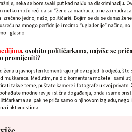
važnije, neka se bore svaki put kad naiđu na diskriminaciju. Ov
 netko može reći da su “žene za madraca, a ne za mudraca”,
zrečeno jednoj našoj političarki. Bojim se da se danas žene
susreću na mnogo perfidnije i recimo “uglađenije” načine, 
no i glasno.
edijima
, osobito političarkama, najviše se prič
to promijeniti?
 žena u javnoj sferi komentiraju njihov izgled ili odjeća, što s
od muškaraca. Međutim, na dio komentara možete i sami utje
rati takve teme, puštate kamere i fotografe u svoj privatni ži
pohađate modne revije i slična događanja, onda i same prist
litičarkama se ipak ne priča samo o njihovom izgledu, nego 
ma i aktivnostima.
 više