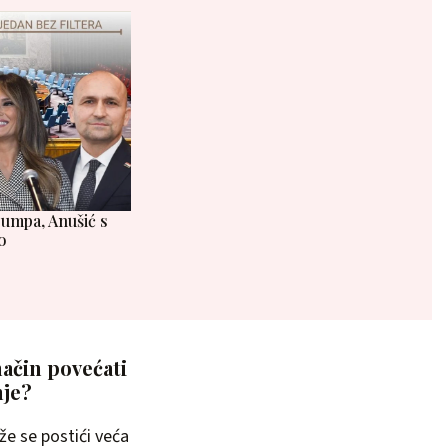
rumpa, Anušić s
o
način povećati
nje?
že se postići veća