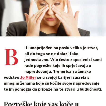
B
iti unaprijeđen na poslu velika je stvar,
ali do toga se ne dolazi tako
jednostavno. Vrlo često zaposlenici sami
rade pogreške koje ih sprječavaju u
napredovanju. Trenerica za žensko
vodstvo
Jo Miller
se u svojoj karijeri susrela s
mnogim ženama koje su kočile svoje napredovanje
te im pomogla da pripaze na te stvari u budućnosti.
Pogreške koje vas koče u