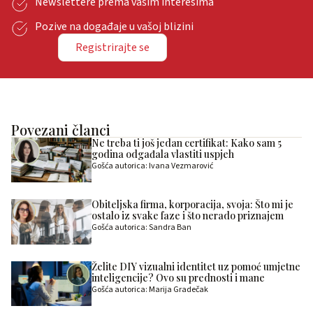
Newslettere prema vašim interesima
Pozive na događaje u vašoj blizini
Registrirajte se
Povezani članci
Ne treba ti još jedan certifikat: Kako sam 5
godina odgađala vlastiti uspjeh
Gošća autorica: Ivana Vezmarović
Obiteljska firma, korporacija, svoja: Što mi je
ostalo iz svake faze i što nerado priznajem
Gošća autorica: Sandra Ban
Želite DIY vizualni identitet uz pomoć umjetne
inteligencije? Ovo su prednosti i mane
Gošća autorica: Marija Gradečak