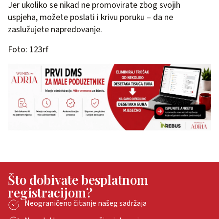
Jer ukoliko se nikad ne promovirate zbog svojih
uspjeha, možete poslati i krivu poruku – da ne
zaslužujete napredovanje.
Foto: 123rf
Što dobivate besplatnom
registracijom?
Neograničeno čitanje našeg sadržaja