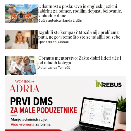
Odsutnost s posla: Ovo je engleski jezični
labirint za odmor, rodiljni dopust, bolovanje,
slobodne dane…
Gošća autorica: Sanda Lisičin
Izgubili ste kompas? Možda nije problem u
putu, nego u tome što ste se udaljili od sebe
Sponzorirani Članak
Obrnuto mentorstvo: Zašto dobri lideri uče i
od mlađih kolega
Autorica: Iva Tomečić