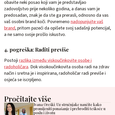
obavite neki posao koji vam je predstavljao
zadovoljstvo prije nekoliko godina, a danas vam je
predosadan, znak je da ste ga prerasli, odnosno da vas
vaš osobni brand koči. Povremeno
nadopunjujte vaš
brand
, pritom pazeći da opišete svoj sadašnji potencijal,
a ne samo svoje prošlo iskustvo.
4. pogreška: Raditi previše
Postoji
razlika između viskoučinkovite osobe i
radoholičara
. Dok visokoučinkovita osoba radi na zdrav
način i sretna je i inspirirana, radoholičar radi previše i
osjeća se iscrpljeno.
Pročitajte više
Ivana Oreški: Uz stručnjake naučite kako
promijeniti ponašanje i prebroditi teškoće u
poslu i životu