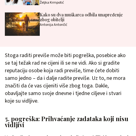
Željka Krmpotić
Kako su dva muškarca odbila unapređenje
zbog obitelji
Antonija Antončić
Stoga raditi previše može biti pogreška, posebice ako
se taj težak rad ne cijeni ili se ne vidi. Ako si gradite
reputaciju osobe koja radi previše, time ćete dobiti
samo jedno – da i dalje radite previše. Uz to, ne mora
značiti da će vas cijeniti više zbog toga. Dakle,
obavljajte samo svoje dnevne i tjedne ciljeve i stvari
koje su vidljive.
5. pogreška: Prihvaćanje zadataka koji nisu
vidljivi