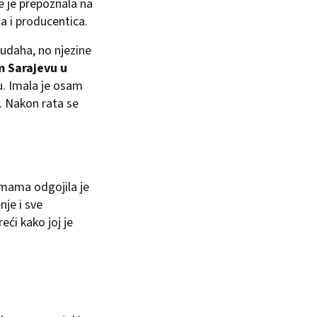
 je prepoznala na
la i producentica.
 udaha, no njezine
m Sarajevu u
nju. Imala je osam
. Nakon rata se
a mama odgojila je
je i sve
eći kako joj je