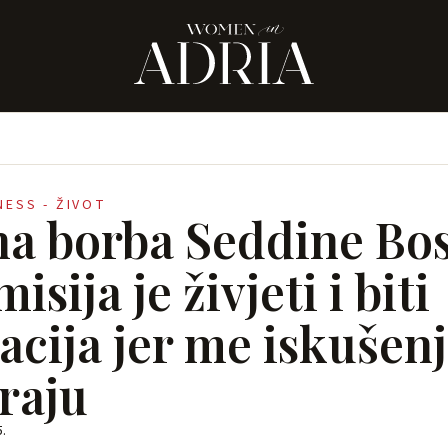
NESS - ŽIVOT
na borba Seddine Bo
isija je živjeti i biti
acija jer me iskušen
iraju
5.