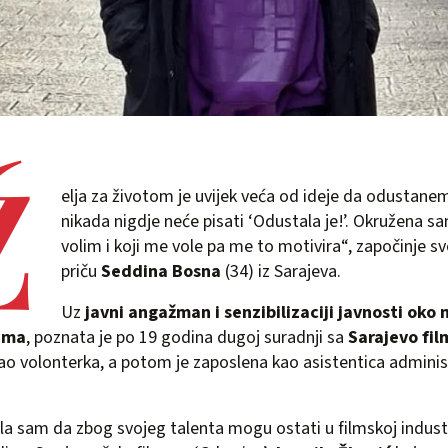
Ž
elja za životom je uvijek veća od ideje da odustan
nikada nigdje neće pisati ‘Odustala je!’. Okružena s
volim i koji me vole pa me to motivira“, započinje sv
priču
Seddina Bosna
(34) iz Sarajeva.
Uz
javni angažman i senzibilizaciji javnosti oko
ema
, poznata je po 19 godina dugoj suradnji sa
Sarajevo fil
ao volonterka, a potom je zaposlena kao asistentica admini
la sam da zbog svojeg talenta mogu ostati u filmskoj industri