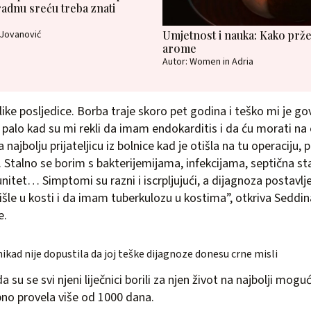
radnu sreću treba znati
 Jovanović
Umjetnost i nauka: Kako prže
arome
Autor: Women in Adria
like posljedice. Borba traje skoro pet godina i teško mi je gov
 palo kad su mi rekli da imam endokarditis i da ću morati na 
najbolju prijateljicu iz bolnice kad je otišla na tu operaciju, 
 Stalno se borim s bakterijemijama, infekcijama, septična st
nitet… Simptomi su razni i iscrpljujući, a dijagnoza postavlj
tišle u kosti i da imam tuberkulozu u kostima”, otkriva Seddin
e.
ikad nije dopustila da joj teške dijagnoze donesu crne misli
 su se svi njeni liječnici borili za njen život na najbolji moguć
no provela više od 1000 dana.