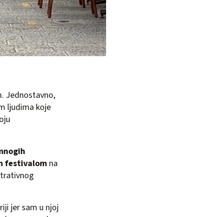
em. Jednostavno,
am ljudima koje
oju
 mnogih
m festivalom
na
strativnog
ji jer sam u njoj