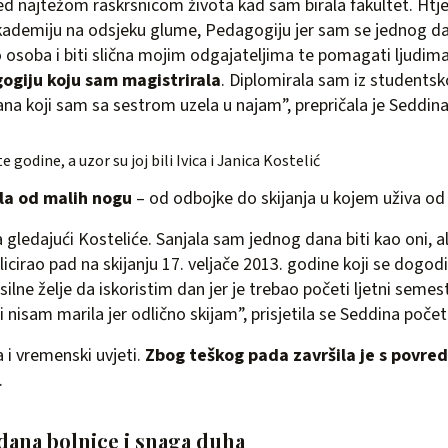
d najtežom raskrsnicom života kad sam birala fakultet. Htje
Akademiju na odsjeku glume, Pedagogiju jer sam se jednog da
ao osoba i biti slična mojim odgajateljima te pomagati ljudim
ogiju koju sam magistrirala
. Diplomirala sam iz students
tana koji sam sa sestrom uzela u najam”, prepričala je Seddina
e godine, a uzor su joj bili Ivica i Janica Kostelić
la od malih nogu
– od odbojke do skijanja u kojem uživa od
gledajući Kosteliće. Sanjala sam jednog dana biti kao oni, ali
cirao pad na skijanju 17. veljače 2013. godine koji se dogodio
 silne želje da iskoristim dan jer je trebao početi ljetni semest
i nisam marila jer odlično skijam”, prisjetila se Seddina poče
a i vremenski uvjeti.
Zbog teškog pada završila je s povr
.
dana bolnice i snaga duha