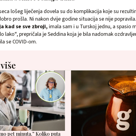
ca lošeg liječenja dovela su do komplikacija koje su rezulti
dobro prošla. Ni nakon dvije godine situacija se nije popravila
ja kad se sve zbroji,
imala sam i u Turskoj jednu, a spasio me
lo lako“, prepričala je Seddina koja je bila nadomak ozdravljen
ila se COVID-om.
 više
samo pet minuta.” Koliko puta