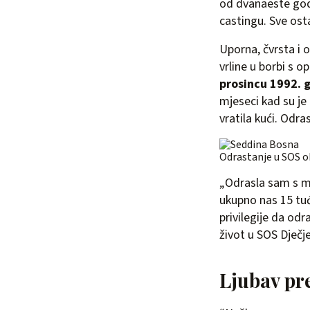
od dvanaeste god
castingu. Sve osta
Uporna, čvrsta i o
vrline u borbi s 
prosincu 1992. 
mjeseci kad su j
vratila kući. Odra
Odrastanje u SOS ob
„Odrasla sam s
ukupno nas 15 tuđ
privilegije da odr
život u SOS Dječj
Ljubav pr