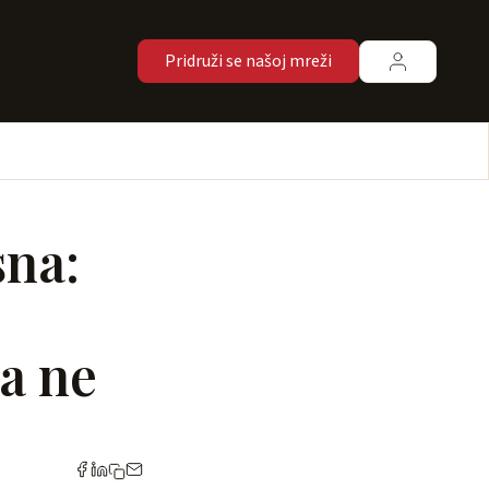
Pridruži se našoj mreži
sna:
ja ne