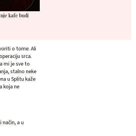
nje kafe budi
oriti o tome. Ali
operaciju srca.
pa mi je sve to
anja, stalno neke
ena u Splitu kaže
a koja ne
i način, a u