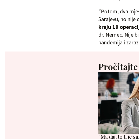
“Potom, dva mjese
Sarajevu, no nije 
kraju 19 operaci
dr. Nemec. Nije bi
pandemija i zaraz
Pročitajte
“Ma daj, to ti je 