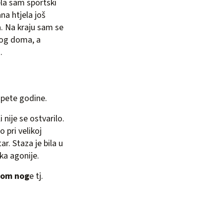
la sam sportski
na htjela još
a. Na kraju sam se
kog doma, a
.
 pete godine.
 nije se ostvarilo.
 pri velikoj
ar. Staza je bila u
tka agonije.
edom nog
e tj.