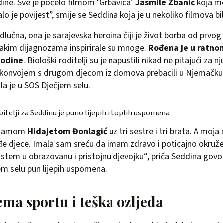
ine. Sve je počelo filmom ‘Grbavica’
Jasmile Žbanić
koja me
lo je povijest”, smije se Seddina koja je u nekoliko filmova bi
dlučna, ona je sarajevska heroina čiji je život borba od prvog
opakim dijagnozama inspirirale su mnoge.
Rođena je u ratno
godine
. Biološki roditelji su je napustili nikad ne pitajući za 
e konvojem s drugom djecom iz domova prebacili u Njemačku
sla je u SOS Dječjem selu.
itelji za Seddinu je puno lijepih i toplih uspomena
 mamom
Hidajetom Đonlagić
uz tri sestre i tri brata. A moj
e djece. Imala sam sreću da imam zdravo i poticajno okružen
astem u obrazovanu i pristojnu djevojku“, priča Seddina govor
em selu pun lijepih uspomena.
ema sportu i teška ozljeda