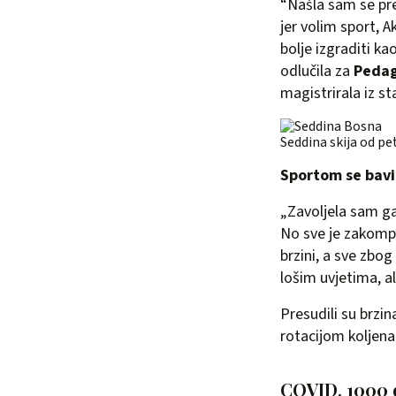
“Našla sam se pre
jer volim sport, 
bolje izgraditi k
odlučila za
Pedag
magistrirala iz s
Seddina skija od pet
Sportom se bavi
„Zavoljela sam ga 
No sve je zakompli
brzini, a sve zbog
lošim uvjetima, al
Presudili su brzin
rotacijom koljena
COVID, 1000 