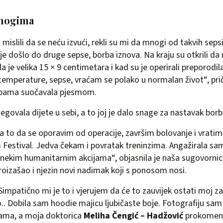
mnogima
mislili da se neću izvući, rekli su mi da mnogi od takvih seps
 je došlo do druge sepse, borba iznova. Na kraju su otkrili da 
la je velika 15 × 9 centimetara i kad su je operirali preporodil
mperature, sepse, vraćam se polako u normalan život“, pri
rbama suočavala pjesmom.
egovala dijete u sebi, a to joj je dalo snage za nastavak borb
 to da se oporavim od operacije, završim bolovanje i vratim
 Festival. Jedva čekam i povratak treninzima. Angažirala sam
nekim humanitarnim akcijama“, objasnila je naša sugovornica
proizašao i njezin novi nadimak koji s ponosom nosi.
impatično mi je to i vjerujem da će to zauvijek ostati moj za
o.. Dobila sam hoodie majicu ljubičaste boje. Fotografiju sam
ama, a moja doktorica
Meliha Čengić – Hadžović
prokoment