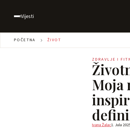
Vijesti
POČETNA
ŽIVOT
ZDRAVLJE I FIT
Život
Moja m
inspir
defin
Ivana Žalac
1. Jula 202