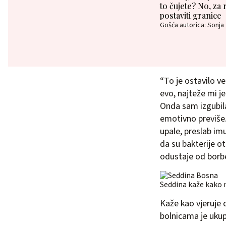
to čujete? No, za 
postaviti granice
Gošća autorica: Sonja
“To je ostavilo ve
evo, najteže mi je
Onda sam izgubila 
emotivno previše.
upale, preslab imu
da su bakterije o
odustaje od borb
Seddina kaže kako n
Kaže kao vjeruje da
bolnicama je ukup