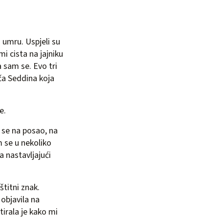
i umru. Uspjeli su
mi cista na jajniku
a sam se. Evo tri
ča Seddina koja
e.
 se na posao, na
 se u nekoliko
 nastavljajući
štitni znak.
 objavila na
irala je kako mi