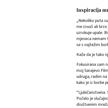
Inspiracija 
„Nekoliko puta su 
me izvući ali brzo
uzrokuje upale. Bi
mjeseca nemam te
se s najtežim bo
Kaže da je tako nj
Fokusirana sam na
moj Sarajevo Film
udruga, radim na 
kako je iz borbe 
“Ljubičanstvena. S
Počelo je slučajn
društvenim mrež