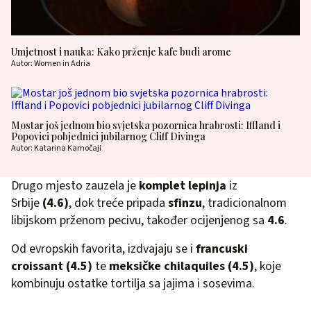
Umjetnost i nauka: Kako prženje kafe budi arome
Autor: Women in Adria
Mostar još jednom bio svjetska pozornica hrabrosti: Iffland i
Popovici pobjednici jubilarnog Cliff Divinga
Autor: Katarina Kamočaji
Drugo mjesto zauzela je
komplet lepinja
iz
Srbije
(4.6)
, dok treće pripada
sfinzu
, tradicionalnom
libijskom prženom pecivu, također ocijenjenog sa
4.6
.
Od evropskih favorita, izdvajaju se i
francuski
croissant
(4.5)
te
meksičke chilaquiles (4.5)
, koje
kombinuju ostatke tortilja sa jajima i sosevima.