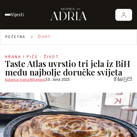
Vijesti
POČETNA
ŽIVOT
HRANA I PIĆE - ŽIVOT
Taste Atlas uvrstio tri jela iz BiH
među najbolje doručke svijeta
10. Juna 2025.
Autorica: Ivana Mihajlović