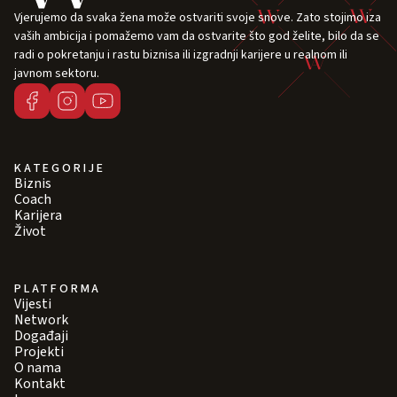
Vjerujemo da svaka žena može ostvariti svoje snove. Zato stojimo iza
vaših ambicija i pomažemo vam da ostvarite što god želite, bilo da se
radi o pokretanju i rastu biznisa ili izgradnji karijere u realnom ili
javnom sektoru.
KATEGORIJE
Biznis
Coach
Karijera
Život
PLATFORMA
Vijesti
Network
Događaji
Projekti
O nama
Kontakt