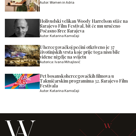
Autor: Women in Adria
Holivudski velikan Woody Harrelson stiže na
Sarajevo Film Festival, bit će mu uručeno
Počasno Srce Sarajeva
Autor: Katarina Kamočaji
U hercegovačkoj pećini otkriveno je 37
životinjskih vrsta koje prije toga nisu bile
viđene nigdje na svijetu
Autorica: Ivana Mihajlović
Pet bosanskohercegovačkih filmova u
Takmičarskim programima 32. Sarajevo Film
Festivala
Autor: Katarina Kamočaji