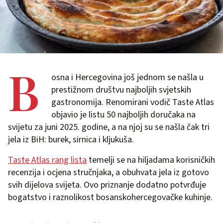
B
osna i Hercegovina još jednom se našla u
prestižnom društvu najboljih svjetskih
gastronomija. Renomirani vodič Taste Atlas
objavio je listu 50 najboljih doručaka na
svijetu za juni 2025. godine, a na njoj su se našla čak tri
jela iz BiH: burek, sirnica i kljukuša.
Taste Atlas rang lista
temelji se na hiljadama korisničkih
recenzija i ocjena stručnjaka, a obuhvata jela iz gotovo
svih dijelova svijeta. Ovo priznanje dodatno potvrđuje
bogatstvo i raznolikost bosanskohercegovačke kuhinje.