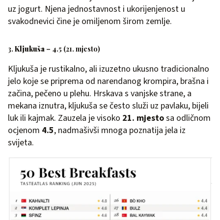
uz jogurt. Njena jednostavnost i ukorijenjenost u
svakodnevici čine je omiljenom širom zemlje.
3.
Kljukuša
– 4.5 (21. mjesto)
Kljukuša je rustikalno, ali izuzetno ukusno tradicionalno
jelo koje se priprema od narendanog krompira, brašna i
začina, pečeno u plehu. Hrskava s vanjske strane, a
mekana iznutra, kljukuša se često služi uz pavlaku, bijeli
luk ili kajmak. Zauzela je visoko
21. mjesto
sa odličnom
ocjenom
4.5
, nadmašivši mnoga poznatija jela iz
svijeta.