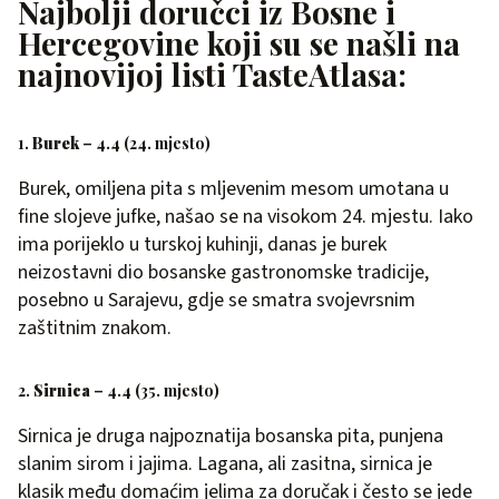
Najbolji doručci iz Bosne i
Hercegovine koji su se našli na
najnovijoj listi TasteAtlasa:
1.
Burek
– 4.4 (24. mjesto)
Burek, omiljena pita s mljevenim mesom umotana u
fine slojeve jufke, našao se na visokom 24. mjestu. Iako
ima porijeklo u turskoj kuhinji, danas je burek
neizostavni dio bosanske gastronomske tradicije,
posebno u Sarajevu, gdje se smatra svojevrsnim
zaštitnim znakom.
2.
Sirnica
– 4.4 (35. mjesto)
Sirnica je druga najpoznatija bosanska pita, punjena
slanim sirom i jajima. Lagana, ali zasitna, sirnica je
klasik među domaćim jelima za doručak i često se jede