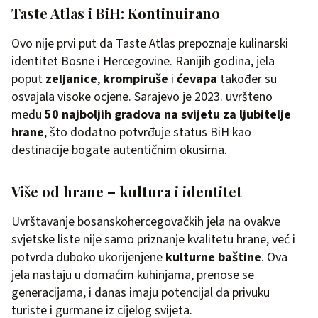
Taste Atlas i BiH: Kontinuirano
Ovo nije prvi put da Taste Atlas prepoznaje kulinarski
identitet Bosne i Hercegovine. Ranijih godina, jela
poput
zeljanice
,
krompiruše
i
ćevapa
također su
osvajala visoke ocjene. Sarajevo je 2023. uvršteno
među
50 najboljih gradova na svijetu za ljubitelje
hrane
, što dodatno potvrđuje status BiH kao
destinacije bogate autentičnim okusima.
Više od hrane – kultura i identitet
Uvrštavanje bosanskohercegovačkih jela na ovakve
svjetske liste nije samo priznanje kvalitetu hrane, već i
potvrda duboko ukorijenjene
kulturne baštine
. Ova
jela nastaju u domaćim kuhinjama, prenose se
generacijama, i danas imaju potencijal da privuku
turiste i gurmane iz cijelog svijeta.