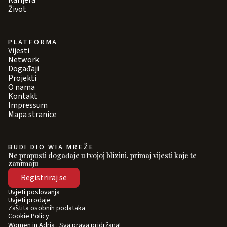
Karijera
Život
PLATFORMA
Vijesti
Network
Događaji
Projekti
O nama
Kontakt
Impressum
Mapa stranice
BUDI DIO WIA MREŽE
Ne propusti događaje u tvojoj blizini, primaj vijesti koje te
zanimaju
Registriraj se
Uvjeti poslovanja
Uvjeti prodaje
Zaštita osobnih podataka
Cookie Policy
Women in Adria . Sva prava pridržana!