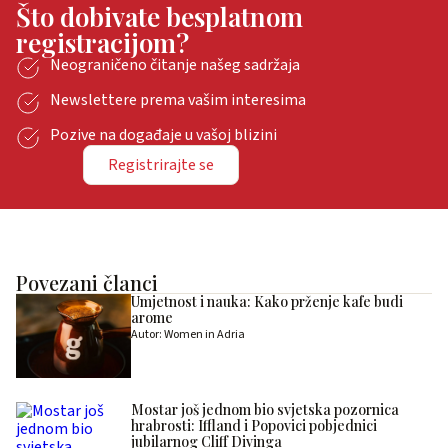
Što dobivate besplatnom
registracijom?
Neograničeno čitanje našeg sadržaja
Newslettere prema vašim interesima
Pozive na događaje u vašoj blizini
Registrirajte se
Povezani članci
Umjetnost i nauka: Kako prženje kafe budi
arome
Autor: Women in Adria
Mostar još jednom bio svjetska pozornica
hrabrosti: Iffland i Popovici pobjednici
jubilarnog Cliff Divinga