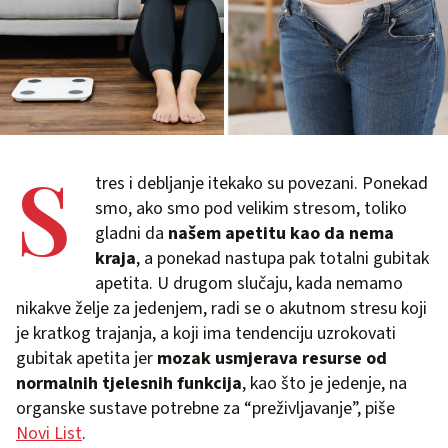
S
tres i debljanje itekako su povezani. Ponekad
smo, ako smo pod velikim stresom, toliko
gladni da
našem apetitu kao da nema
kraja
, a ponekad nastupa pak totalni gubitak
apetita. U drugom slučaju, kada nemamo
nikakve želje za jedenjem, radi se o akutnom stresu koji
je kratkog trajanja, a koji ima tendenciju uzrokovati
gubitak apetita jer
mozak usmjerava resurse od
normalnih tjelesnih funkcija
, kao što je jedenje, na
organske sustave potrebne za “preživljavanje”, piše
Novi List
.