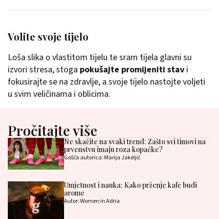
Volite svoje tijelo
Loša slika o vlastitom tijelu te sram tijela glavni su
izvori stresa, stoga
pokušajte promijeniti stav
i
fokusirajte se na zdravlje, a svoje tijelo nastojte voljeti
u svim veličinama i oblicima.
Pročitajte više
Ne skačite na svaki trend: Zašto svi timovi na
prvenstvu imaju roza kopačke?
Gošća autorica: Marija Jakeljić
Umjetnost i nauka: Kako prženje kafe budi
arome
Autor: Women in Adria