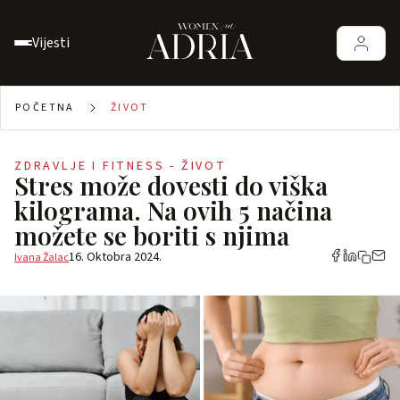
Vijesti
POČETNA
ŽIVOT
ZDRAVLJE I FITNESS - ŽIVOT
Stres može dovesti do viška
kilograma. Na ovih 5 načina
možete se boriti s njima
16. Oktobra 2024.
Ivana Žalac