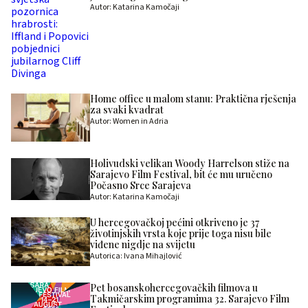
Autor: Katarina Kamočaji
Home office u malom stanu: Praktična rješenja
za svaki kvadrat
Autor: Women in Adria
Holivudski velikan Woody Harrelson stiže na
Sarajevo Film Festival, bit će mu uručeno
Počasno Srce Sarajeva
Autor: Katarina Kamočaji
U hercegovačkoj pećini otkriveno je 37
životinjskih vrsta koje prije toga nisu bile
viđene nigdje na svijetu
Autorica: Ivana Mihajlović
Pet bosanskohercegovačkih filmova u
Takmičarskim programima 32. Sarajevo Film