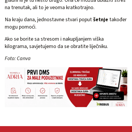
gladni ili je tu nešto drugo. Ona će možda ublažiti stres
na trenutak, ali to je veoma kratkotrajno.
Na kraju dana, jednostavne stvari poput
šetnje
također
mogu pomoći.
Ako se borite sa stresom i nakupljanjem viška
kilograma, savjetujemo da se obratite liječniku.
Foto: Canva