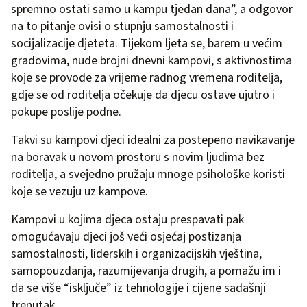
spremno ostati samo u kampu tjedan dana”, a odgovor
na to pitanje ovisi o stupnju samostalnosti i
socijalizacije djeteta. Tijekom ljeta se, barem u većim
gradovima, nude brojni dnevni kampovi, s aktivnostima
koje se provode za vrijeme radnog vremena roditelja,
gdje se od roditelja očekuje da djecu ostave ujutro i
pokupe poslije podne.
Takvi su kampovi djeci idealni za postepeno navikavanje
na boravak u novom prostoru s novim ljudima bez
roditelja, a svejedno pružaju mnoge psihološke koristi
koje se vezuju uz kampove.
Kampovi u kojima djeca ostaju prespavati pak
omogućavaju djeci još veći osjećaj postizanja
samostalnosti, liderskih i organizacijskih vještina,
samopouzdanja, razumijevanja drugih, a pomažu im i
da se više “isključe” iz tehnologije i cijene sadašnji
trenutak.