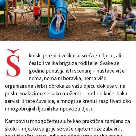
Š
kolski praznici velika su sreća za djecu, ali
često i velika briga za roditelje. Svake se
godine ponavlja isti scenarij – nastave više
nema, nema ni boravka, nema više
organizirane skrbi i obroka za vašu djecu dok ste vi na
poslu. Snalazimo se kako možemo – rad od kuće, baka-
servisi ili tete čuvalice, a mnogi se krenu i raspitivati oko
mnogobrojnih ljetnih kampova za djecu.
Kampovi u mnogočemu služe kao praktična zamjena za
školu – mjesto su gdje se vaše dijete može zabaviti,