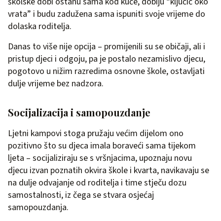
školske dobi ostanu sama kod kuće, dobiju “ključić oko
vrata” i budu zadužena sama ispuniti svoje vrijeme do
dolaska roditelja.
Danas to više nije opcija – promijenili su se običaji, ali i
pristup djeci i odgoju, pa je postalo nezamislivo djecu,
pogotovo u nižim razredima osnovne škole, ostavljati
dulje vrijeme bez nadzora.
Socijalizacija i samopouzdanje
Ljetni kampovi stoga pružaju većim dijelom ono
pozitivno što su djeca imala boraveći sama tijekom
ljeta – socijaliziraju se s vršnjacima, upoznaju novu
djecu izvan poznatih okvira škole i kvarta, navikavaju se
na dulje odvajanje od roditelja i time stječu dozu
samostalnosti, iz čega se stvara osjećaj
samopouzdanja.