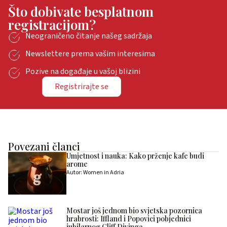
Što dobivate besplatnom
registracijom?
Neograničeno čitanje našeg sadržaja
Newslettere prema vašim interesima
Pozive na događaje u vašoj blizini
Registrirajte se
Povezani članci
Umjetnost i nauka: Kako prženje kafe budi
arome
Autor: Women in Adria
Mostar još jednom bio svjetska pozornica
hrabrosti: Iffland i Popovici pobjednici
jubilarnog Cliff Divinga