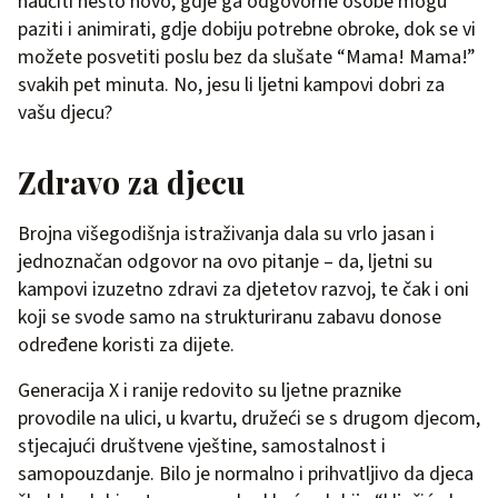
naučiti nešto novo, gdje ga odgovorne osobe mogu
paziti i animirati, gdje dobiju potrebne obroke, dok se vi
možete posvetiti poslu bez da slušate “Mama! Mama!”
svakih pet minuta. No, jesu li ljetni kampovi dobri za
vašu djecu?
Zdravo za djecu
Brojna višegodišnja istraživanja dala su vrlo jasan i
jednoznačan odgovor na ovo pitanje – da, ljetni su
kampovi izuzetno zdravi za djetetov razvoj, te čak i oni
koji se svode samo na strukturiranu zabavu donose
određene koristi za dijete.
Generacija X i ranije redovito su ljetne praznike
provodile na ulici, u kvartu, družeći se s drugom djecom,
stjecajući društvene vještine, samostalnost i
samopouzdanje. Bilo je normalno i prihvatljivo da djeca