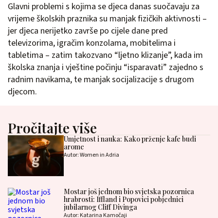
Glavni problemi s kojima se djeca danas suočavaju za
vrijeme školskih praznika su manjak fizičkih aktivnosti –
jer djeca nerijetko završe po cijele dane pred
televizorima, igračim konzolama, mobitelima i
tabletima – zatim takozvano “ljetno klizanje”, kada im
školska znanja i vještine počinju “isparavati” zajedno s
radnim navikama, te manjak socijalizacije s drugom
djecom.
Pročitajte više
Umjetnost i nauka: Kako prženje kafe budi
arome
Autor: Women in Adria
Mostar još jednom bio svjetska pozornica
hrabrosti: Iffland i Popovici pobjednici
jubilarnog Cliff Divinga
Autor: Katarina Kamočaji