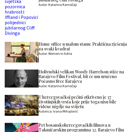
Autor: Katarina Kamočaji
Home office u malom stanu: Praktična rješenja
za svaki kvadrat
Autor: Women in Adria
Holivudski velikan Woody Harrelson stiže na
Sarajevo Film Festival, bit će mu uručeno
Počasno Srce Sarajeva
Autor: Katarina Kamočaji
U hercegovačkoj pećini otkriveno je 37
životinjskih vrsta koje prije toga nisu bile
viđene nigdje na svijetu
Autorica: Ivana Mihajlović
Pet bosanskohercegovačkih filmova u
Takmičarskim programima 32. Sarajevo Film