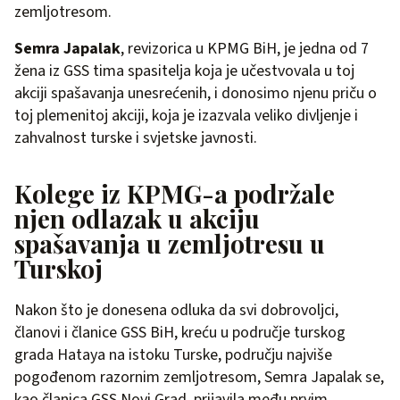
zemljotresom.
Semra Japalak
, revizorica u KPMG BiH, je jedna od 7
žena iz GSS tima spasitelja koja je učestvovala u toj
akciji spašavanja unesrećenih, i donosimo njenu priču o
toj plemenitoj akciji, koja je izazvala veliko divljenje i
zahvalnost turske i svjetske javnosti.
Kolege iz KPMG-a podržale
njen odlazak u akciju
spašavanja u zemljotresu u
Turskoj
Nakon što je donesena odluka da svi dobrovoljci,
članovi i članice GSS BiH, kreću u područje turskog
grada Hataya na istoku Turske, području najviše
pogođenom razornim zemljotresom, Semra Japalak se,
kao članica GSS Novi Grad, prijavila među prvim