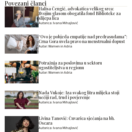
Povezani članci
Halisa Čengić, advokatica velikog srca:
Svojim glasom obogatila fond Biblioteke za
slijepa lica
Autorica: Ivana Mihajlović
“Ovo je pobjeda empatije nad predrasudama”:
Crna Gora uvela pravo na menstrualni dopust
Autor: Women in Adria
Potražnja za poslovima u sektoru
ugostiteljstva u regionu
Autor: Women in Adria
Nada Vukoje: Iza svakog litra mlijeka stoji
nečiji rad, trud i povjerenje
Autorica: Ivana Mihajlović
Livina Tanović: Čuvarica sjećanja na bh.
Oscara
Autorica: Ivana Mihajlović