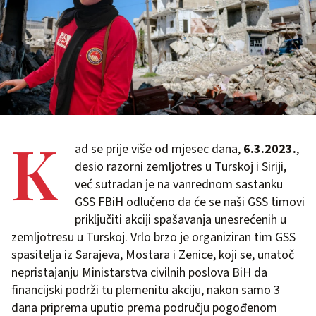
K
ad se prije više od mjesec dana,
6.3.2023.
,
desio razorni zemljotres u Turskoj i Siriji,
već sutradan je na vanrednom sastanku
GSS FBiH odlučeno da će se naši GSS timovi
priključiti akciji spašavanja unesrećenih u
zemljotresu u Turskoj. Vrlo brzo je organiziran tim GSS
spasitelja iz Sarajeva, Mostara i Zenice, koji se, unatoč
nepristajanju Ministarstva civilnih poslova BiH da
financijski podrži tu plemenitu akciju, nakon samo 3
dana priprema uputio prema području pogođenom