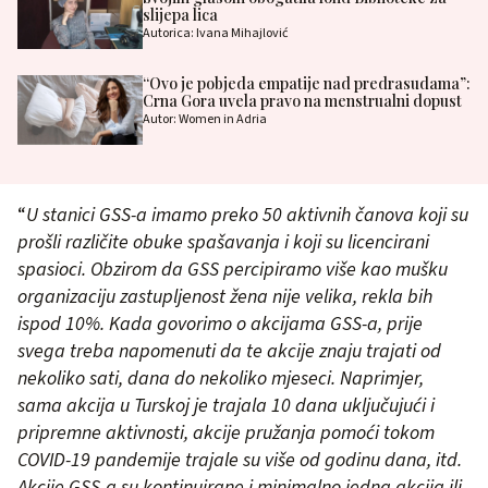
slijepa lica
Autorica: Ivana Mihajlović
“Ovo je pobjeda empatije nad predrasudama”:
Crna Gora uvela pravo na menstrualni dopust
Autor: Women in Adria
“
U stanici GSS-a imamo preko 50 aktivnih čanova koji su
prošli različite obuke spašavanja i koji su licencirani
spasioci. Obzirom da GSS percipiramo više kao mušku
organizaciju zastupljenost žena nije velika, rekla bih
ispod 10%. Kada govorimo o akcijama GSS-a, prije
svega treba napomenuti da te akcije znaju trajati od
nekoliko sati, dana do nekoliko mjeseci. Naprimjer,
sama akcija u Turskoj je trajala 10 dana uključujući i
pripremne aktivnosti, akcije pružanja pomoći tokom
COVID-19 pandemije trajale su više od godinu dana, itd.
Akcije GSS-a su kontinuirane i minimalno jedna akcija ili