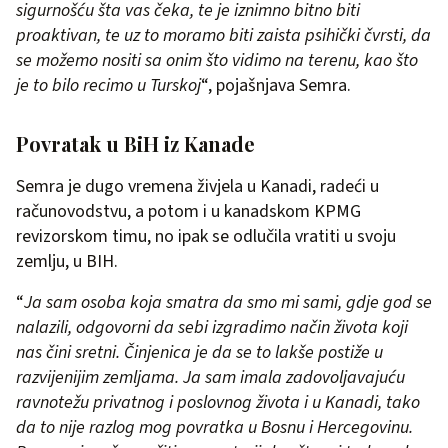
sigurnošću šta vas čeka, te je iznimno bitno biti
proaktivan, te uz to moramo biti zaista psihički čvrsti, da
se možemo nositi sa onim što vidimo na terenu, kao što
je to bilo recimo u Turskoj
“, pojašnjava Semra.
Povratak u BiH iz Kanade
Semra je dugo vremena živjela u Kanadi, radeći u
računovodstvu, a potom i u kanadskom KPMG
revizorskom timu, no ipak se odlučila vratiti u svoju
zemlju, u BIH.
“
Ja sam osoba koja smatra da smo mi sami, gdje god se
nalazili, odgovorni da sebi izgradimo način života koji
nas čini sretni. Činjenica je da se to lakše postiže u
razvijenijim zemljama. Ja sam imala zadovoljavajuću
ravnotežu privatnog i poslovnog života i u Kanadi, tako
da to nije razlog mog povratka u Bosnu i Hercegovinu.