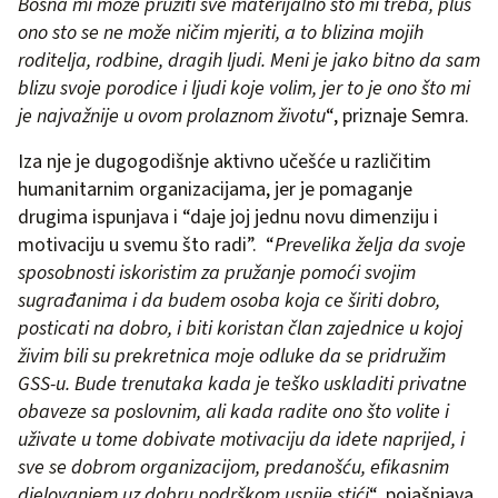
Bosna mi može pružiti sve materijalno što mi treba, plus
ono sto se ne može ničim mjeriti, a to blizina mojih
roditelja, rodbine, dragih ljudi. Meni je jako bitno da sam
blizu svoje porodice i ljudi koje volim, jer to je ono što mi
je najvažnije u ovom prolaznom životu
“, priznaje Semra.
Iza nje je dugogodišnje aktivno učešće u različitim
humanitarnim organizacijama, jer je pomaganje
drugima ispunjava i “daje joj jednu novu dimenziju i
motivaciju u svemu što radi”. “
Prevelika želja da svoje
sposobnosti iskoristim za pružanje pomoći svojim
sugrađanima i da budem osoba koja ce širiti dobro,
posticati na dobro, i biti koristan član zajednice u kojoj
živim bili su prekretnica moje odluke da se pridružim
GSS-u. Bude trenutaka kada je teško uskladiti privatne
obaveze sa poslovnim, ali kada radite ono što volite i
uživate u tome dobivate motivaciju da idete naprijed, i
sve se dobrom organizacijom, predanošću, efikasnim
djelovanjem uz dobru podrškom uspije stići
“, pojašnjava