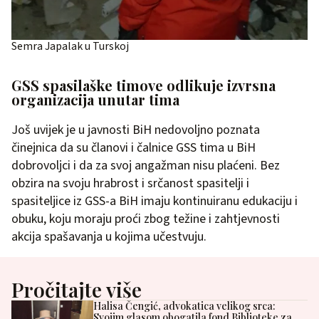
Semra Japalak u Turskoj
GSS spasilaške timove odlikuje izvrsna
organizacija unutar tima
Još uvijek je u javnosti BiH nedovoljno poznata
činejnica da su članovi i čalnice GSS tima u BiH
dobrovoljci i da za svoj angažman nisu plaćeni. Bez
obzira na svoju hrabrost i srčanost spasitelji i
spasiteljice iz GSS-a BiH imaju kontinuiranu edukaciju i
obuku, koju moraju proći zbog težine i zahtjevnosti
akcija spašavanja u kojima učestvuju.
Pročitajte više
Halisa Čengić, advokatica velikog srca:
Svojim glasom obogatila fond Biblioteke za