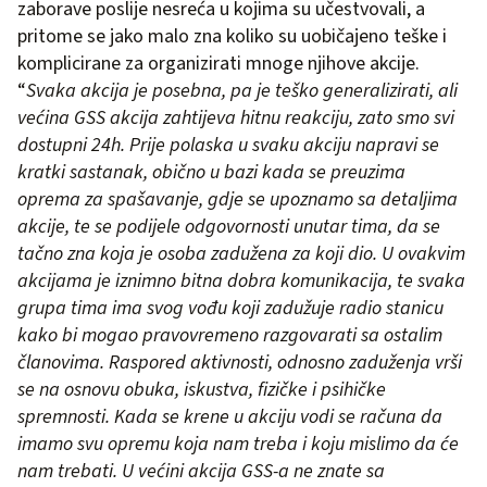
zaborave poslije nesreća u kojima su učestvovali, a
pritome se jako malo zna koliko su uobičajeno teške i
komplicirane za organizirati mnoge njihove akcije.
“
Svaka akcija je posebna, pa je teško generalizirati, ali
većina GSS akcija zahtijeva hitnu reakciju, zato smo svi
dostupni 24h. Prije polaska u svaku akciju napravi se
kratki sastanak, obično u bazi kada se preuzima
oprema za spašavanje, gdje se upoznamo sa detaljima
akcije, te se podijele odgovornosti unutar tima, da se
tačno zna koja je osoba zadužena za koji dio. U ovakvim
akcijama je iznimno bitna dobra komunikacija, te svaka
grupa tima ima svog vođu koji zadužuje radio stanicu
kako bi mogao pravovremeno razgovarati sa ostalim
članovima. Raspored aktivnosti, odnosno zaduženja vrši
se na osnovu obuka, iskustva, fizičke i psihičke
spremnosti. Kada se krene u akciju vodi se računa da
imamo svu opremu koja nam treba i koju mislimo da će
nam trebati. U većini akcija GSS-a ne znate sa