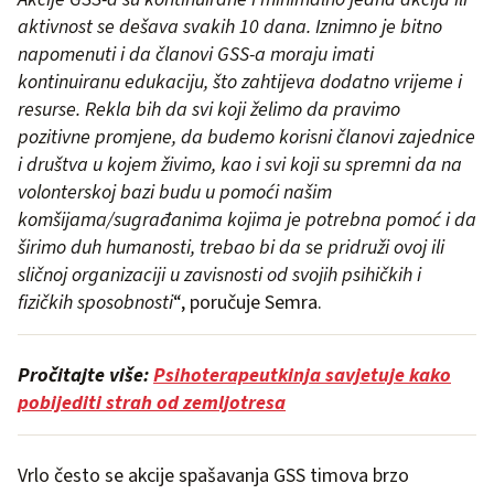
aktivnost se dešava svakih 10 dana. Iznimno je bitno
napomenuti i da članovi GSS-a moraju imati
kontinuiranu edukaciju, što zahtijeva dodatno vrijeme i
resurse. Rekla bih da svi koji želimo da pravimo
pozitivne promjene, da budemo korisni članovi zajednice
i društva u kojem živimo, kao i svi koji su spremni da na
volonterskoj bazi budu u pomoći našim
komšijama/sugrađanima kojima je potrebna pomoć i da
širimo duh humanosti, trebao bi da se pridruži ovoj ili
sličnoj organizaciji u zavisnosti od svojih psihičkih i
fizičkih sposobnosti
“, poručuje Semra.
Pročitajte više:
Psihoterapeutkinja savjetuje kako
pobijediti strah od zemljotresa
Vrlo često se akcije spašavanja GSS timova brzo