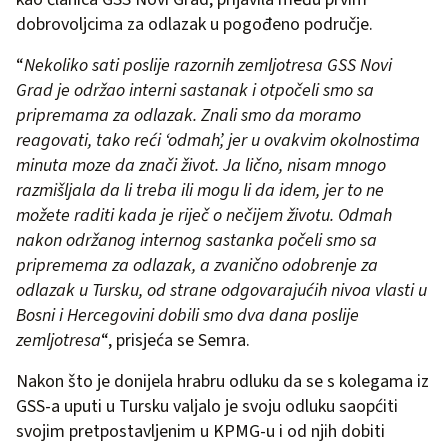
dobrovoljcima za odlazak u pogođeno područje.
“
Nekoliko sati poslije razornih zemljotresa GSS Novi
Grad je održao interni sastanak i otpočeli smo sa
pripremama za odlazak. Znali smo da moramo
reagovati, tako reći ‘odmah’, jer u ovakvim okolnostima
minuta moze da znači život. Ja lično, nisam mnogo
razmišljala da li treba ili mogu li da idem, jer to ne
možete raditi kada je riječ o nečijem životu. Odmah
nakon održanog internog sastanka počeli smo sa
pripremema za odlazak, a zvanično odobrenje za
odlazak u Tursku, od strane odgovarajućih nivoa vlasti u
Bosni i Hercegovini dobili smo dva dana poslije
zemljotresa
“, prisjeća se Semra.
Nakon što je donijela hrabru odluku da se s kolegama iz
GSS-a uputi u Tursku valjalo je svoju odluku saopćiti
svojim pretpostavljenim u KPMG-u i od njih dobiti