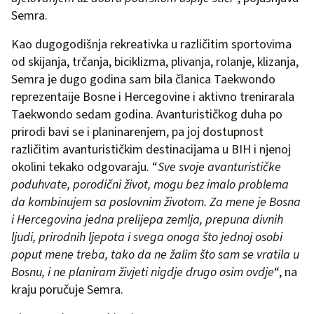
Semra.
Kao dugogodišnja rekreativka u različitim sportovima
od skijanja, trčanja, biciklizma, plivanja, rolanje, klizanja,
Semra je dugo godina sam bila članica Taekwondo
reprezentaije Bosne i Hercegovine i aktivno trenirarala
Taekwondo sedam godina. Avanturističkog duha po
prirodi bavi se i planinarenjem, pa joj dostupnost
različitim avanturističkim destinacijama u BIH i njenoj
okolini tekako odgovaraju. “
Sve svoje avanturističke
poduhvate, porodični život, mogu bez imalo problema
da kombinujem sa poslovnim životom. Za mene je Bosna
i Hercegovina jedna prelijepa zemlja, prepuna divnih
ljudi, prirodnih ljepota i svega onoga što jednoj osobi
poput mene treba, tako da ne žalim što sam se vratila u
Bosnu, i ne planiram živjeti nigdje drugo osim ovdje
“, na
kraju poručuje Semra.