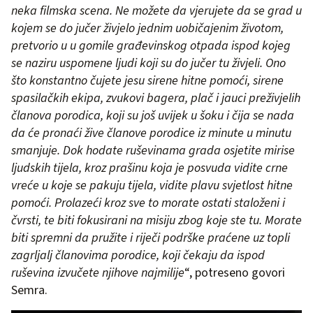
neka filmska scena. Ne možete da vjerujete da se grad u
kojem se do jučer živjelo jednim uobičajenim životom,
pretvorio u u gomile građevinskog otpada ispod kojeg
se naziru uspomene ljudi koji su do jučer tu živjeli. Ono
što konstantno čujete jesu sirene hitne pomoći, sirene
spasilačkih ekipa, zvukovi bagera, plač i jauci preživjelih
članova porodica, koji su još uvijek u šoku i čija se nada
da će pronaći žive članove porodice iz minute u minutu
smanjuje. Dok hodate ruševinama grada osjetite mirise
ljudskih tijela, kroz prašinu koja je posvuda vidite crne
vreće u koje se pakuju tijela, vidite plavu svjetlost hitne
pomoći. Prolazeći kroz sve to morate ostati staloženi i
čvrsti, te biti fokusirani na misiju zbog koje ste tu. Morate
biti spremni da pružite i riječi podrške praćene uz topli
zagrljalj članovima porodice, koji čekaju da ispod
ruševina izvučete njihove najmilije
“, potreseno govori
Semra.