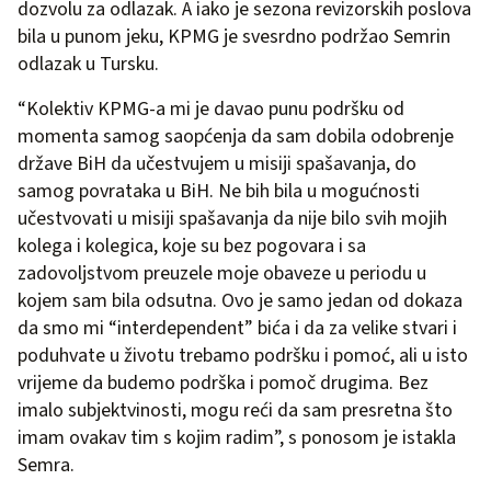
dozvolu za odlazak. A iako je sezona revizorskih poslova
bila u punom jeku, KPMG je svesrdno podržao Semrin
odlazak u Tursku.
“Kolektiv KPMG-a mi je davao punu podršku od
momenta samog saopćenja da sam dobila odobrenje
države BiH da učestvujem u misiji spašavanja, do
samog povrataka u BiH. Ne bih bila u mogućnosti
učestvovati u misiji spašavanja da nije bilo svih mojih
kolega i kolegica, koje su bez pogovara i sa
zadovoljstvom preuzele moje obaveze u periodu u
kojem sam bila odsutna. Ovo je samo jedan od dokaza
da smo mi “interdependent” bića i da za velike stvari i
poduhvate u životu trebamo podršku i pomoć, ali u isto
vrijeme da budemo podrška i pomoč drugima. Bez
imalo subjektvinosti, mogu reći da sam presretna što
imam ovakav tim s kojim radim”, s ponosom je istakla
Semra.