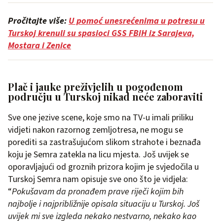
Pročitajte više:
U pomoć unesrećenima u potresu u
Turskoj krenuli su spasioci GSS FBiH iz Sarajeva,
Mostara i Zenice
Plač i jauke preživjelih u pogođenom
području u Turskoj nikad neće zaboraviti
Sve one jezive scene, koje smo na TV-u imali priliku
vidjeti nakon razornog zemljotresa, ne mogu se
porediti sa zastrašujućom slikom strahote i beznađa
koju je Semra zatekla na licu mjesta. Još uvijek se
oporavljajući od groznih prizora kojim je svjedočila u
Turskoj Semra nam opisuje sve ono što je vidjela:
“
Pokušavam da pronađem prave riječi kojim bih
najbolje i najpribližnije opisala situaciju u Turskoj. Još
uvijek mi sve izgleda nekako nestvarno, nekako kao