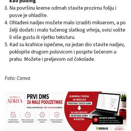
kao puding
.
Na površinu kreme odmah stavite prozirnu foliju i
posve je ohladite.
Ohlađeni nadjev možete malo izraditi mikserom, a po
želji dodati i malo tučenog slatkog vrhnja, ovisi volite
li više gustu ili rijetku teksturu.
Kad su krafnice ispečene, na jedan dio stavite nadjev,
poklopite drugom polovicom i pospite šećerom u
prahu. Možete i preljevom od čokolade.
Foto: Canva