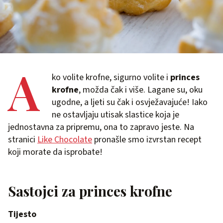
A
ko volite krofne, sigurno volite i
princes
krofne
, možda čak i više. Lagane su, oku
ugodne, a ljeti su čak i osvježavajuće! Iako
ne ostavljaju utisak slastice koja je
jednostavna za pripremu, ona to zapravo jeste. Na
stranici
Like Chocolate
pronašle smo izvrstan recept
koji morate da isprobate!
Sastojci za princes krofne
Tijesto