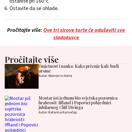
ostanite pri 160°c.
Ostavite da se ohlade.
Pročitajte više:
Ove tri sirove torte će oduševiti sve
sladokusce
Pročitajte više
Umjetnost i nauka: Kako prženje kafe budi
arome
Autor: Women in Adria
Mostar još jednom bio svjetska pozornica
hrabrosti: Iffland i Popovici pobjednici
jubilarnog Cliff Divinga
Autor: Katarina Kamočaji