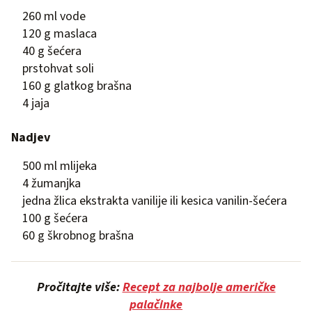
260 ml vode
120 g maslaca
40 g šećera
prstohvat soli
160 g glatkog brašna
4 jaja
Nadjev
500 ml mlijeka
4 žumanjka
jedna žlica ekstrakta vanilije ili kesica vanilin-šećera
100 g šećera
60 g škrobnog brašna
Pročitajte više:
Recept za najbolje američke
palačinke