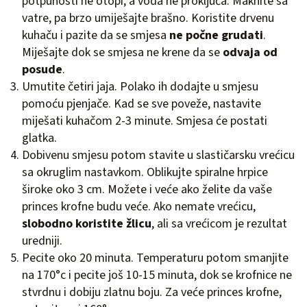
potpunosti ne otopi, a voda ne proključa. Maknite sa
vatre, pa brzo umiješajte brašno. Koristite drvenu
kuhaču i pazite da se smjesa
ne počne grudati
.
Miješajte dok se smjesa ne krene da se
odvaja od
posude
.
Umutite četiri jaja. Polako ih dodajte u smjesu
pomoću pjenjače. Kad se sve poveže, nastavite
miješati kuhačom 2-3 minute. Smjesa će postati
glatka.
Dobivenu smjesu potom stavite u slastičarsku vrećicu
sa okruglim nastavkom. Oblikujte spiralne hrpice
široke oko 3 cm. Možete i veće ako želite da vaše
princes krofne budu veće. Ako nemate vrećicu,
slobodno koristite žlicu
, ali sa vrećicom je rezultat
uredniji.
Pecite oko 20 minuta. Temperaturu potom smanjite
na 170°c i pecite još 10-15 minuta, dok se krofnice ne
stvrdnu i dobiju zlatnu boju. Za veće princes krofne,