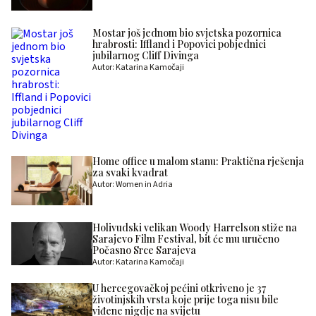
Mostar još jednom bio svjetska pozornica
hrabrosti: Iffland i Popovici pobjednici
jubilarnog Cliff Divinga
Autor: Katarina Kamočaji
Home office u malom stanu: Praktična rješenja
za svaki kvadrat
Autor: Women in Adria
Holivudski velikan Woody Harrelson stiže na
Sarajevo Film Festival, bit će mu uručeno
Počasno Srce Sarajeva
Autor: Katarina Kamočaji
U hercegovačkoj pećini otkriveno je 37
životinjskih vrsta koje prije toga nisu bile
viđene nigdje na svijetu