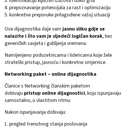
identifikaciju ključnih izazova i uskih grla
prepoznavanje potencijala za rast i optimizaciju
konkretne preporuke prilagođene vašoj situaciji
Ova dijagnostika daje vam
jasnu sliku gdje se
nalazite i što vam je sljedeći logičan korak
, bez
generičkih savjeta i gubljenja vremena.
Namijenjeno poduzetnicama i lidericama koje žele
strateški pristup, jasnoću i konkretne smjernice.
Networking paket – online dijagnostika
Članice s Networking članskim paketom
dobivaju
pristup online dijagnostici
, koju ispunjavaju
samostalno, u vlastitom ritmu.
Nakon ispunjavanja dobivaju:
pregled trenutnog stanja poslovanja