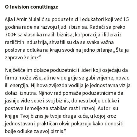
O Invision conultingu:
Ajla i Amir Mulalić su poduzetnici i edukatori koji već 15
godina rade na razvoju ljudi i biznisa. Radeći sa preko
700+ sa vlasnika malih biznisa, korporacija i lidera iz
različitih industrija, shvatili su da se svaka važna
poslovna odluka na kraju svodi na jedno pitanje „Šta ja
zapravo želim?“
Najčešće im dolaze poduzetnici i lideri koji osjećaju da
firma može više, ali ne vide gdje se gubi vrijeme, novac
ili energija. Njihova zvijezda vodilja je jednostavna vizija
dolazi iznutra. Njihov rad pomaže poduzetnicima da
jasnije vide sebe i svoj biznis, donesu bolje odluke i
postave temelje za stabilan rast i razvoj. Autori su
knjige Tvoj biznis je tvoja druga kuća, u kojoj kroz
jednostavan i praktičan okvir pokazuju kako donositi
bolje odluke za svoj biznis.”