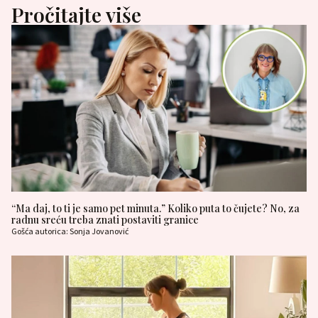
Pročitajte više
“Ma daj, to ti je samo pet minuta.” Koliko puta to čujete? No, za
radnu sreću treba znati postaviti granice
Gošća autorica: Sonja Jovanović