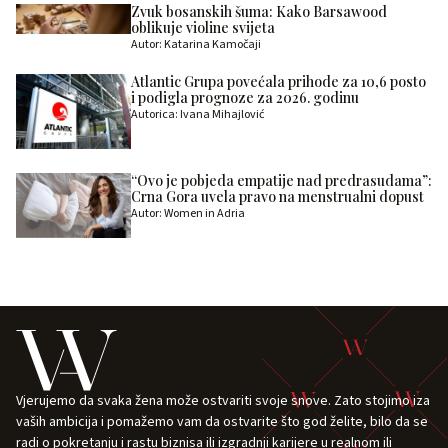
Zvuk bosanskih šuma: Kako Barsawood
oblikuje violine svijeta
Autor: Katarina Kamočaji
Atlantic Grupa povećala prihode za 10,6 posto
i podigla prognoze za 2026. godinu
Autorica: Ivana Mihajlović
“Ovo je pobjeda empatije nad predrasudama”:
Crna Gora uvela pravo na menstrualni dopust
Autor: Women in Adria
Vjerujemo da svaka žena može ostvariti svoje snove. Zato stojimo iza
vaših ambicija i pomažemo vam da ostvarite što god želite, bilo da se
radi o pokretanju i rastu biznisa ili izgradnji karijere u realnom ili