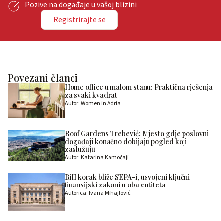
Pozive na događaje u vašoj blizini
Registrirajte se
Povezani članci
Home office u malom stanu: Praktična rješenja
za svaki kvadrat
Autor: Women in Adria
Roof Gardens Trebević: Mjesto gdje poslovni
događaji konačno dobijaju pogled koji
zaslužuju
Autor: Katarina Kamočaji
BiH korak bliže SEPA-i, usvojeni ključni
finansijski zakoni u oba entiteta
Autorica: Ivana Mihajlović