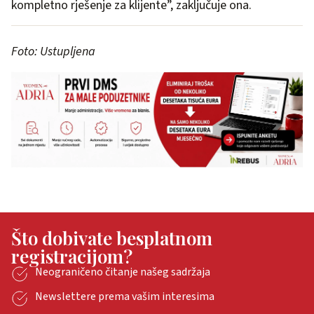
kompletno rješenje za klijente”, zaključuje ona.
Foto: Ustupljena
Što dobivate besplatnom
registracijom?
Neograničeno čitanje našeg sadržaja
Newslettere prema vašim interesima