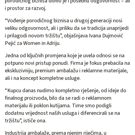
porodičnog biznisa donio je i posebnu odgovornost – ali
i prostor za razvoj.
“Vođenje porodičnog biznisa u drugoj generaciji nosi
veliku odgovornost, ali i priliku da se tradicija unaprijedi
i prilagodi novom tržištu”, objašnjava Ivana Dujmović
Pejić za Women in Adriju.
Jedna od ključnih promjena koje je uvela odnosi se na
potpuno novi pristup ponudi. Firma je fokus prebacila na
ekskluzivniju, premium ambalažu i reklamne materijale,
ali i na koncept kompletne usluge.
“Kupcu danas nudimo kompletno rješenje, od ideje do
finalnog proizvoda, bilo da se radi o reklamnom
materijalu ili poklon kutijama. Time smo podigli
dodatnu vrijednost naših usluga i diferencirali se na
tržištu”, ističe ona.
Industrija ambalaže, prema njenim riječima, u