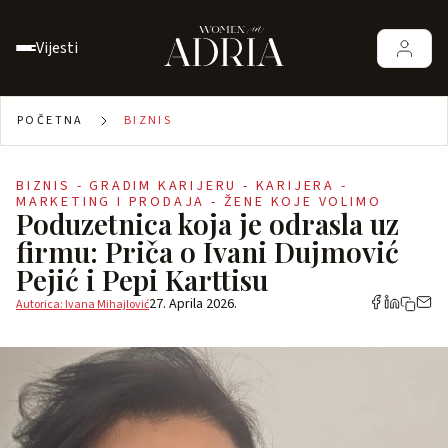
Vijesti
POČETNA
BIZNIS
BIZNIS - GRADIM KARIJERU - KARIJERA -
MARKETING I PRODAJA - ŽENE KOJE VOLIMO
Poduzetnica koja je odrasla uz
firmu: Priča o Ivani Dujmović
Pejić i Pepi Karttisu
27. Aprila 2026.
Autorica: Ivana Mihajlović