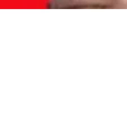
the
acija
 Zrinka Fadini
ći se na izazove i
osti digitalizacije
 dogodile tokom
kacije u uspješnoj
po sebi nije