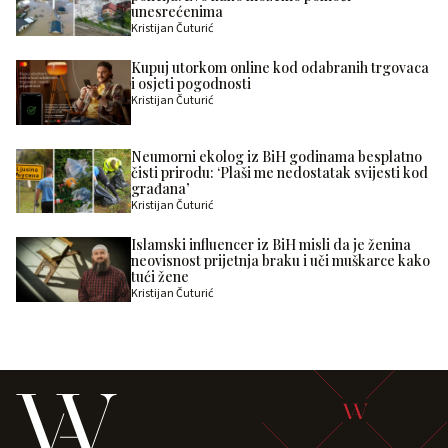
unesrećenima
Kristijan Čuturić
Kupuj utorkom online kod odabranih trgovaca
i osjeti pogodnosti
Kristijan Čuturić
Neumorni ekolog iz BiH godinama besplatno
čisti prirodu: ‘Plaši me nedostatak svijesti kod
građana’
Kristijan Čuturić
Islamski influencer iz BiH misli da je ženina
neovisnost prijetnja braku i uči muškarce kako
tući žene
Kristijan Čuturić