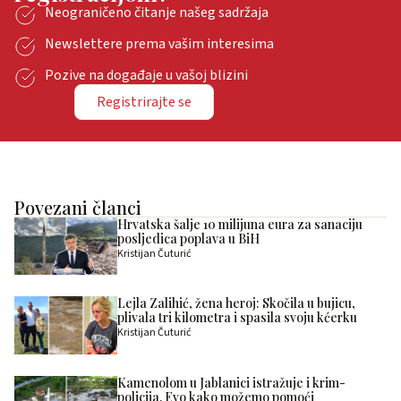
Neograničeno čitanje našeg sadržaja
Newslettere prema vašim interesima
Pozive na događaje u vašoj blizini
Registrirajte se
Povezani članci
Hrvatska šalje 10 milijuna eura za sanaciju
posljedica poplava u BiH
Kristijan Čuturić
Lejla Zalihić, žena heroj: Skočila u bujicu,
plivala tri kilometra i spasila svoju kćerku
Kristijan Čuturić
Kamenolom u Jablanici istražuje i krim-
policija. Evo kako možemo pomoći