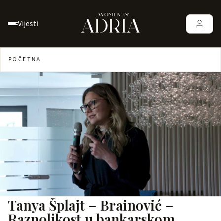
Vijesti
POČETNA
Tanya Šplajt – Brainović –
Raznolikost u bankarskom