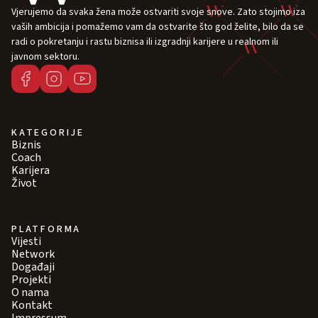
Vjerujemo da svaka žena može ostvariti svoje snove. Zato stojimo iza
vaših ambicija i pomažemo vam da ostvarite što god želite, bilo da se
radi o pokretanju i rastu biznisa ili izgradnji karijere u realnom ili
javnom sektoru.
KATEGORIJE
Biznis
Coach
Karijera
Život
PLATFORMA
Vijesti
Network
Događaji
Projekti
O nama
Kontakt
Impressum