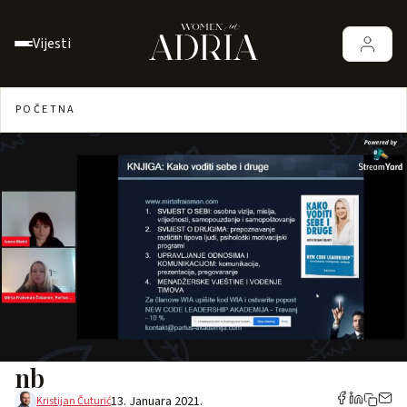
Vijesti
POČETNA
nb
13. Januara 2021.
Kristijan Čuturić