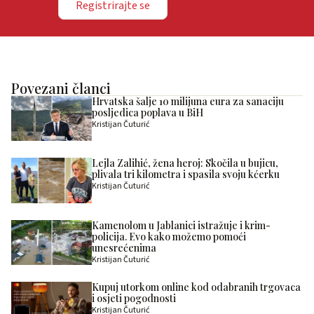
Registrirajte se
Povezani članci
Hrvatska šalje 10 milijuna eura za sanaciju
posljedica poplava u BiH
Kristijan Čuturić
Lejla Zalihić, žena heroj: Skočila u bujicu,
plivala tri kilometra i spasila svoju kćerku
Kristijan Čuturić
Kamenolom u Jablanici istražuje i krim-
policija. Evo kako možemo pomoći
unesrećenima
Kristijan Čuturić
Kupuj utorkom online kod odabranih trgovaca
i osjeti pogodnosti
Kristijan Čuturić