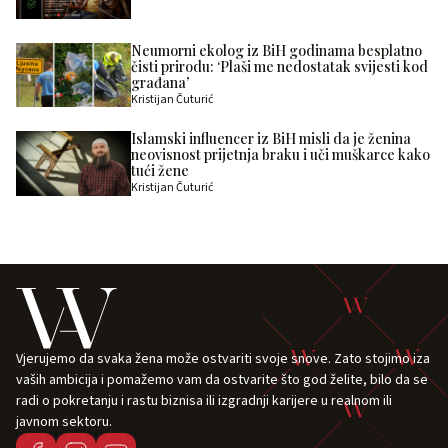
Neumorni ekolog iz BiH godinama besplatno
čisti prirodu: ‘Plaši me nedostatak svijesti kod
građana’
Kristijan Čuturić
Islamski influencer iz BiH misli da je ženina
neovisnost prijetnja braku i uči muškarce kako
tući žene
Kristijan Čuturić
Vjerujemo da svaka žena može ostvariti svoje snove. Zato stojimo iza
vaših ambicija i pomažemo vam da ostvarite što god želite, bilo da se
radi o pokretanju i rastu biznisa ili izgradnji karijere u realnom ili
javnom sektoru.