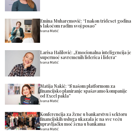
Emina Muharemović: “I nakon trideset godina
s lakoćom radim svoj posao”
Ivana Matić
Larisa Halilović: „Emocionalna inteligencija je
supermoć savremenih liderica i lidera“
Ivana Matić
Matija Nakić: “S našom platformom za
financijsko planiranje spašavamo kompanije
od Excel pakla”
Ivana Matić
Konferencija za Žene u bankarstvu i sektoru
financijskih usluga ukazala je na sve veću
upravljačku moć žena u bankama
Ivana Matić