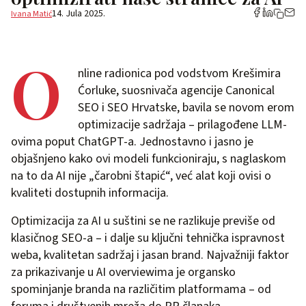
14. Jula 2025.
Ivana Matić
O
nline radionica pod vodstvom Krešimira
Ćorluke, suosnivača agencije Canonical
SEO i SEO Hrvatske, bavila se novom erom
optimizacije sadržaja – prilagođene LLM-
ovima poput ChatGPT-a. Jednostavno i jasno je
objašnjeno kako ovi modeli funkcioniraju, s naglaskom
na to da AI nije „čarobni štapić“, već alat koji ovisi o
kvaliteti dostupnih informacija.
Optimizacija za AI u suštini se ne razlikuje previše od
klasičnog SEO-a – i dalje su ključni tehnička ispravnost
weba, kvalitetan sadržaj i jasan brand. Najvažniji faktor
za prikazivanje u AI overviewima je organsko
spominjanje branda na različitim platformama – od