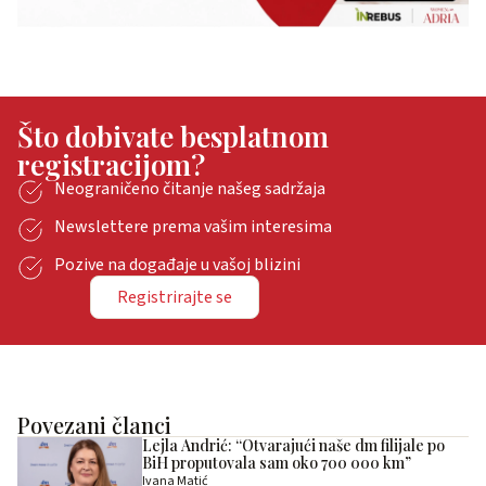
Što dobivate besplatnom
registracijom?
Neograničeno čitanje našeg sadržaja
Newslettere prema vašim interesima
Pozive na događaje u vašoj blizini
Registrirajte se
Povezani članci
Lejla Andrić: “Otvarajući naše dm filijale po
BiH proputovala sam oko 700 000 km”
Ivana Matić