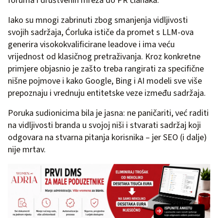
foruma i društvenih mreža do PR članaka.
Iako su mnogi zabrinuti zbog smanjenja vidljivosti
svojih sadržaja, Ćorluka ističe da promet s LLM-ova
generira visokokvalificirane leadove i ima veću
vrijednost od klasičnog pretraživanja. Kroz konkretne
primjere objasnio je zašto treba rangirati za specifične
nišne pojmove i kako Google, Bing i AI modeli sve više
prepoznaju i vrednuju entitetske veze između sadržaja.
Poruka sudionicima bila je jasna: ne paničariti, već raditi
na vidljivosti branda u svojoj niši i stvarati sadržaj koji
odgovara na stvarna pitanja korisnika – jer SEO (i dalje)
nije mrtav.