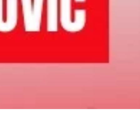
, dug i hladna glava
. Marta 2026.