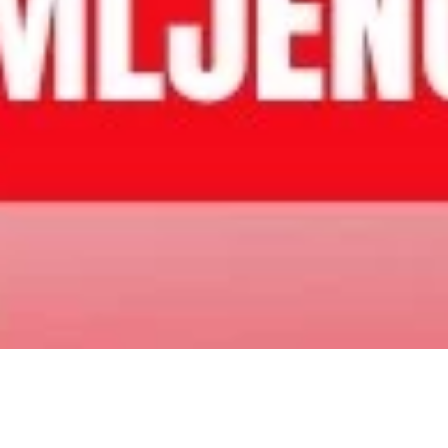
Kredit
Kristijan Čuturić
11