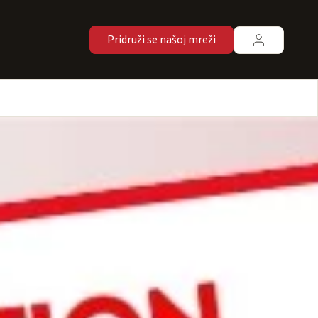
Pridruži se našoj mreži