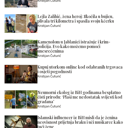
Kristijan Čuturić
Lejla Zalihić, žena heroj: Skočila u bujicu,
plivala tri kilometra i spasila svoju kćerku
Kristijan Čuturić
Kamenolom u Jablanici istražuje i krim-
policija. Evo kako možemo pomoći
unesrećenima
Kristijan Čuturić
Kupuj utorkom online kod odabranih trgovaca
i osjeti pogodnosti
Kristijan Čuturić
Neumorni ekolog iz BiH godinama besplatno
čisti prirodu: ‘Plaši me nedostatak svijesti kod
građana’
Kristijan Čuturić
Islamski influencer iz BiH misli da je ženina
neovisnost prijetnja braku i uči muškarce kako
tući žene