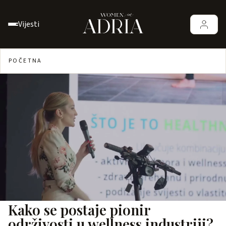
Vijesti
POČETNA
Kako se postaje pionir
održivosti u wellness industriji?