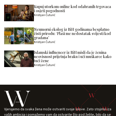
Kupuj utorkom online kod odabranih trgovaca
i osjeti pogodnosti
Kristijan Čuturić
Neumorni ekolog iz BiH godinama besplatno
čisti prirodu: ‘Plaši me nedostatak svijesti kod
građana’
Kristijan Čuturić
Islamski influencer iz BiH misli da je ženina
neovisnost prijetnja braku i uči muškarce kako
tući žene
Kristijan Čuturić
Vjerujemo da svaka žena može ostvariti svoje snove. Zato stojimo iza
vaših ambicija i pomažemo vam da ostvarite što god želite, bilo da se