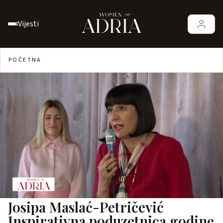
Vijesti
POČETNA
Josipa Maslać-Petričević
Inspirativna poduzetnica godine