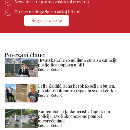
Newslettere prema vašim interesima
Pozive na događaje u vašoj blizini
Registrirajte se
Povezani članci
Hrvatska šalje 10 milijuna eura za sanaciju
posljedica poplava u BiH
Kristijan Čuturić
Lejla Zalihić, žena heroj: Skočila u bujicu,
plivala tri kilometra i spasila svoju kćerku
Kristijan Čuturić
Kamenolom u Jablanici istražuje i krim-
policija. Evo kako možemo pomoći
unesrećenima
Kristijan Čuturić